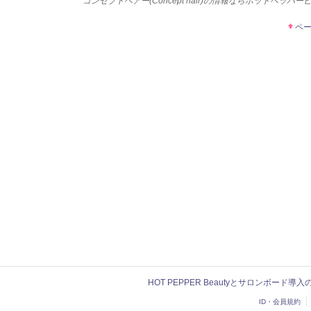
コンセプトヘアー(Concept hair)の情報ならホットペッパ
ペ
HOT PEPPER Beautyとサロンボード導
ID・会員規約