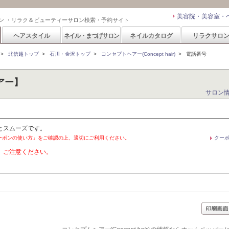
美容院・美容室・
ン ・リラク＆ビューティーサロン検索・予約サイト
ヘアスタイル
ネイル・まつげサロン
ネイルカタログ
リラクサロ
>
北信越トップ
>
石川・金沢トップ
>
コンセプトヘアー(Concept hair)
>
電話番号
ヘアー】
サロン
とスムーズです。
ーポンの使い方」をご確認の上、適切にご利用ください。
クー
。ご注意ください。