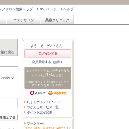
ヘアサロン検索トップ
マイページ
ヘルプ
ン
エステサロン
美容クリニック
ようこそ、ゲストさん。
情報に戻る
ログインする
会員登録する（無料）
ホットペッパービューティーなら
1%
ポイントが
たまる！
ポンの使い方
ためたポイントをつかっておとく
にサロンをネット予約！
たまるポイントについて
つかえるサービス一覧
ポイント設定変更
ブックマーク
ログインすると会員情報に保存できます