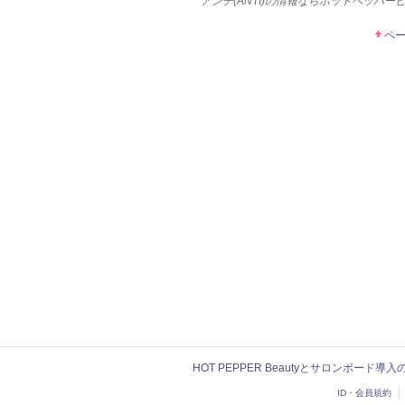
アンチ(ANTI)の情報ならホットペッパー
ペ
HOT PEPPER Beautyとサロンボード導
ID・会員規約