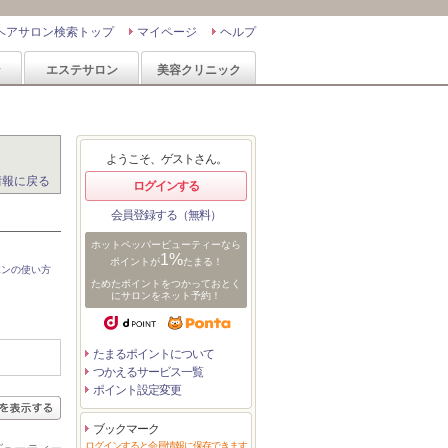
ヘアサロン検索トップ
マイページ
ヘルプ
ン
エステサロン
美容クリニック
ようこそ、ゲストさん。
情報に戻る
ログインする
会員登録する（無料）
ホットペッパービューティーなら
1%
ポイントが
たまる！
ポンの使い方
ためたポイントをつかっておとく
にサロンをネット予約！
たまるポイントについて
つかえるサービス一覧
ポイント設定変更
ブックマーク
ログインすると会員情報に保存できます