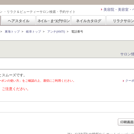
美容院・美容室・
ン ・リラク＆ビューティーサロン検索・予約サイト
ヘアスタイル
ネイル・まつげサロン
ネイルカタログ
リラクサロ
>
東海トップ
>
岐阜トップ
>
アンチ(ANTI)
>
電話番号
サロン
とスムーズです。
ーポンの使い方」をご確認の上、適切にご利用ください。
クー
。ご注意ください。