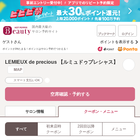
国内最大級の
サロン予約サイト
ブックマーク
ログイン
ゲストさん
ポイントを表示する
ポイントが1%たまる！
ポイントはサロン予約でつかえる！
LEMIEUX de precious 【ルミュドゥプレシャス】
MAP
スマート支払いOK
空席確認・予約する
サロン情報
クーポン・メニュー
初来店時
2回目以降
すべて
メニュー
クーポン
クーポン