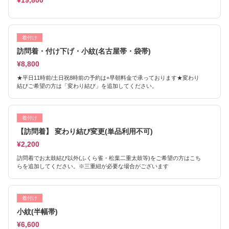
¥19,800
着付け
訪問着・付け下げ・小紋(名古屋帯・袋帯)
¥8,800
★平日11時前/土日祝8時前の予約は+早朝料金で承っております★変わり
結びご希望の方は「変わり結び」を追加してください。
着付け
【訪問着】 変わり結び変更(単品利用不可)
¥2,200
訪問着でお太鼓結び以外(ふくら雀・松葉二重太鼓等)をご希望の方はこち
らを追加してください。※三重紐が必要な場合がございます
着付け
小紋(半幅帯)
¥6,600