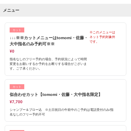
メニュー
カット
※このメニューは
ネット予約対象外
↓↓↓※※カットメニューはtomomi・佐藤・
です。
大中指名のみ予約可※※
¥0
指名なしのフリー予約の場合、予約状況によって時間
変更をお願いするか予約をお断りする場合がございま
す。ご了承ください。
カット
似合わせカット【tomomi・佐藤・大中指名限定】
¥7,700
シャンプー＆ブロー込 ※土日祝日の午前中のご予約は電話受付のみ/指
名なしのフリー予約不可