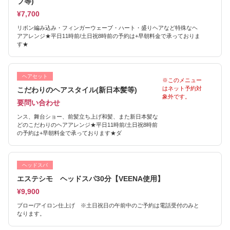
ブ等)
¥7,700
リボン編み込み・フィンガーウェーブ・ハート・盛りヘアなど特殊なヘ
アアレンジ★平日11時前/土日祝8時前の予約は+早朝料金で承っておりま
す★
ヘアセット
※このメニュー
はネット予約対
こだわりのヘアスタイル(新日本髪等)
象外です。
要問い合わせ
ンス、舞台ショー、前髪立ち上げ和髪、また新日本髪な
どのこだわりのヘアアレンジ★平日11時前/土日祝8時前
の予約は+早朝料金で承っております★ダ
ヘッドスパ
エステシモ ヘッドスパ30分【VEENA使用】
¥9,900
ブロー/アイロン仕上げ ※土日祝日の午前中のご予約は電話受付のみと
なります。