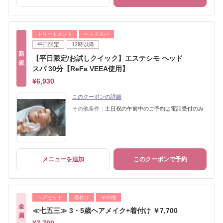
トリートメント
ヘッドスパ
平日限定
12時以降
新
【平日限定/お試しクイック】エステシモ ヘッド
規
スパ 30分【ReFa VEEA使用】
¥6,930
このクーポンの詳細
その他条件：
土日祝の午前中のご予約は電話受付のみ
メニューを追加
このクーポンで予約
ヘアセット
着付け
その他
全
≪七五三≫ 3・5歳ヘアメイク+着付け ￥7,700
員