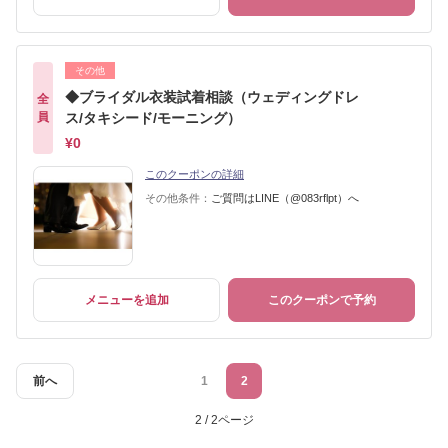
その他
◆ブライダル衣装試着相談（ウェディングドレ
全
員
ス/タキシード/モーニング）
¥0
このクーポンの詳細
その他条件：
ご質問はLINE（@083rflpt）へ
メニューを追加
このクーポンで予約
前へ
1
2
2 / 2ページ