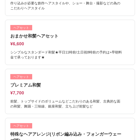
作り込みが必要な創作ヘアスタイルや、ショー・舞台・撮影などの為の
こだわりヘアスタイル
ヘアセット
おまかせ和髪ヘアセット
¥6,600
シンプルなスタンダード和髪★平日11時前/土日祝8時前の予約は+早朝料
金で承っております★
ヘアセット
プレミアム和髪
¥7,700
前髪、トップサイドのボリュームなどこだわりのある和髪、古典的な面
の和髪、舞踊・三味線、銀座和髪、立ち上げ前髪など
ヘアセット
特殊なヘアアレンジ(リボン編み込み・フォンガーウェー