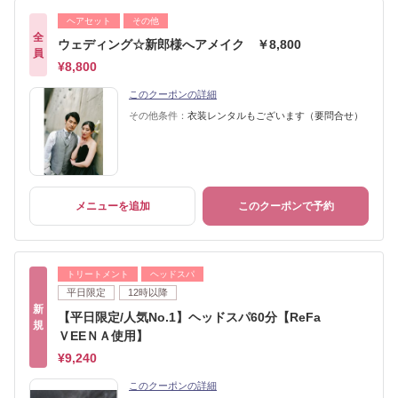
ヘアセット
その他
全
ウェディング☆新郎様へアメイク ￥8,800
員
¥8,800
このクーポンの詳細
その他条件：
衣装レンタルもございます（要問合せ）
メニューを追加
このクーポンで予約
トリートメント
ヘッドスパ
平日限定
12時以降
新
【平日限定/人気No.1】ヘッドスパ60分【ReFa
規
ＶEEＮＡ使用】
¥9,240
このクーポンの詳細