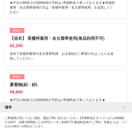
★平日11時前/土日祝8時前の予約は+早朝料金で承っております★長襦袢
着用・名古屋帯使用の方は「長襦袢着用・名古屋帯使用」を追加してく
ださい
着付け
【浴衣】 長襦袢着用・名古屋帯使用(単品利用不可)
¥2,200
浴衣で長襦袢着用や名古屋帯利用、お太鼓結びご希望の方はこちらを追
加してください。
着付け
夏着物(絽・紗)
¥8,800
★平日11時前/土日祝8時前の予約は+早朝料金で承っております★
備考
ご希望枠が空いてない場合、電話で問い合わせください【早朝料金】オープンから1時間前
着付け
2,200円、以降1時間毎に1,100円/クーポン利用不可/最低料金有※ご予約・見積もりは、メー
着流し
ルかLINEから問合せください