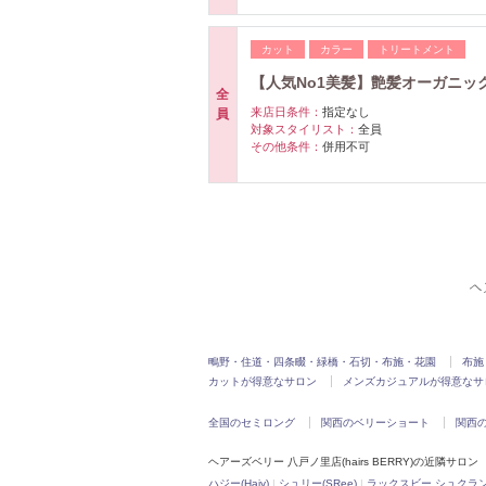
カット
カラー
トリートメント
【人気No1美髪】艶髪オーガニッ
全
来店日条件：
指定なし
員
対象スタイリスト：
全員
その他条件：
併用不可
ヘ
鴫野・住道・四条畷・緑橋・石切・布施・花園
布施
カットが得意なサロン
メンズカジュアルが得意なサ
全国のセミロング
関西のベリーショート
関西
ヘアーズベリー 八戸ノ里店(hairs BERRY)の近隣サロン
ハジー(Hajy)
|
シュリー(SRee)
|
ラックスビー シュクラン 