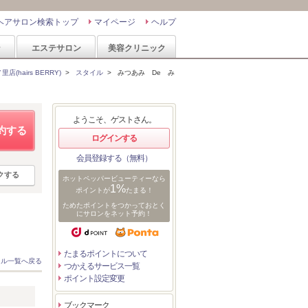
ヘアサロン検索トップ
マイページ
ヘルプ
ン
エステサロン
美容クリニック
(hairs BERRY)
>
スタイル
>
みつあみ De み
ようこそ、ゲストさん。
約する
ログインする
会員登録する（無料）
クする
ホットペッパービューティーなら
1%
ポイントが
たまる！
ためたポイントをつかっておとく
にサロンをネット予約！
たまるポイントについて
イル一覧へ戻る
つかえるサービス一覧
ポイント設定変更
ブックマーク