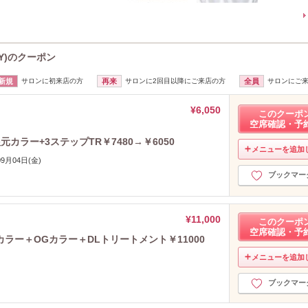
RY)のクーポン
新規
サロンに初来店の方
再来
サロンに2回目以降にご来店の方
全員
サロンにご
¥6,050
このクーポ
空席確認・予
カラー+3ステップTR￥7480→￥6050
メニューを追加
09月04日(金)
ブックマー
¥11,000
このクーポ
空席確認・予
ラー＋OGカラー＋DLトリートメント￥11000
メニューを追加
ブックマー