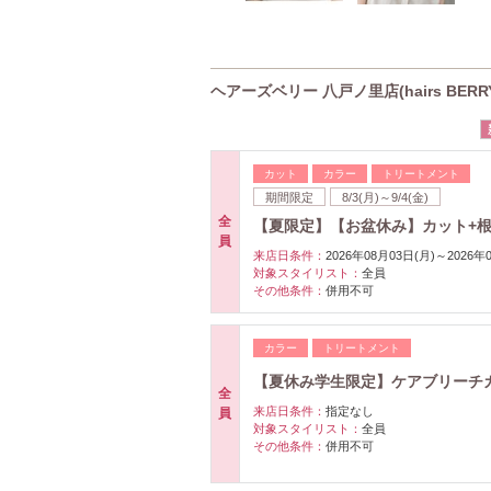
ヘアーズベリー 八戸ノ里店(hairs BER
カット
カラー
トリートメント
期間限定
8/3(月)～9/4(金)
全
【夏限定】【お盆休み】カット+根元
員
来店日条件：
2026年08月03日(月)～2026年
対象スタイリスト：
全員
その他条件：
併用不可
カラー
トリートメント
【夏休み学生限定】ケアブリーチカ
全
来店日条件：
指定なし
員
対象スタイリスト：
全員
その他条件：
併用不可