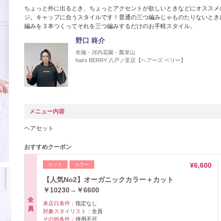
ちょっと外に出るとき、ちょっとアクセントが欲しいときなどにオススメ
ジ。キャップに合うスタイルです！普通の三つ編みじゃものたりないとき
編みを３本つくってそれを三つ編みするだけのお手軽スタイル。
野口 柊介
布施・河内花園・瓢箪山
hairs BERRY 八戸ノ里店【ヘアーズ ベリー】
メニュー内容
ヘアセット
おすすめクーポン
¥6,600
カット
カラー
【人気No2】オーガニックカラー＋カット
￥10230→￥6600
全
来店日条件：
指定なし
員
対象スタイリスト：
全員
その他条件：
併用不可