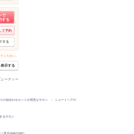
ンで
約する
して予約
クする
いてください。
を表示する
ービューティー
りの似合わせカットが得意なサロン
ショートヘアの
きるサロン
里店(IMAGINE)