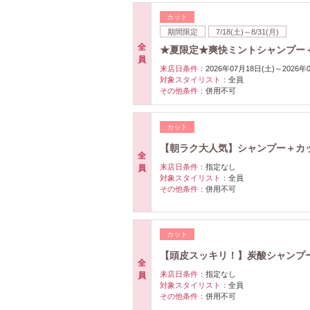
カット
期間限定
7/18(土)～8/31(月)
全
★夏限定★爽快ミントシャンプー＋
員
来店日条件：
2026年07月18日(土)～2026年
対象スタイリスト：
全員
その他条件：
併用不可
カット
【朝ラク大人気】シャンプー＋カッ
全
来店日条件：
指定なし
員
対象スタイリスト：
全員
その他条件：
併用不可
カット
【頭皮スッキリ！】炭酸シャンプー
全
来店日条件：
指定なし
員
対象スタイリスト：
全員
その他条件：
併用不可