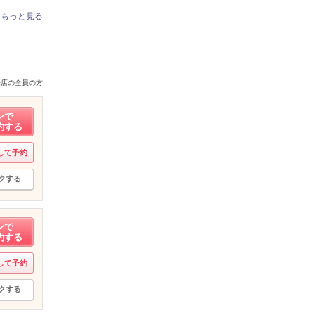
もっと見る
来店の全員の方
ンで
約する
して予約
クする
ンで
約する
して予約
クする