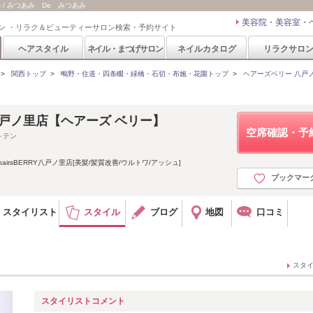
ル / みつあみ De みつあみ
美容院・美容室・
ン ・リラク＆ビューティーサロン検索・予約サイト
ヘアスタイル
ネイル・まつげサロン
ネイルカタログ
リラクサロ
>
関西トップ
>
鴫野・住道・四条畷・緑橋・石切・布施・花園トップ
>
ヘアーズベリー 八戸ノ里店
RY 八戸ノ里店【ヘアーズ ベリー】
空席確認・予
トテン
irsBERRY八戸ノ里店[美髪/髪質改善/ウルトワ/アッシュ]
ブックマー
スタイリスト
スタイル
ブログ
地図
口コミ
スタ
スタイリストコメント