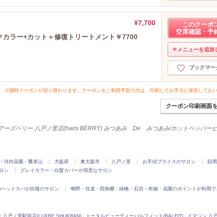
¥7,700
このクーポ
空席確認・予
クカラー+カット＋修復トリートメント￥7700
メニューを追加
ブックマー
※随時クーポンが切り替わります。クーポンをご利用予定の方は、印刷してお手元に保管してお
クーポン印刷画面
アーズベリー 八戸ノ里店(hairs BERRY) みつあみ De みつあみ/ホットペッパ
・河内花園・瓢箪山
大阪府
東大阪市
八戸ノ里
お手頃プライスのサロン
顔周
ロン
グレイカラー・白髪カバーが得意なサロン
のヘッドスパが自慢のサロン
鴫野・住道・四条畷・緑橋・石切・布施・花園のポイントが利用で
八戸ノ里駅前店(LUXBE SHUKRAN)
|
トータルビューティーバルフィット(BALFIT)
|
イマジン 八戸ノ