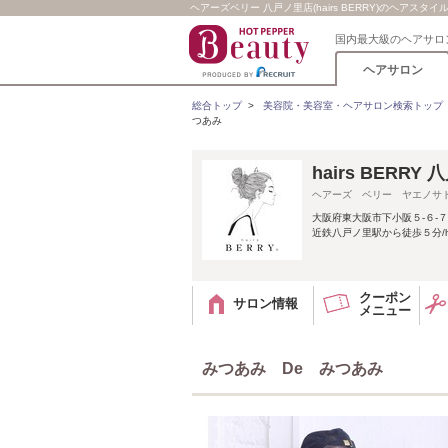
ヘアーズベリー 八戸ノ里店(hairs BERRY)のヘアスタイ
国内最大級のヘアサロ
ヘアサロン
総合トップ
>
美容院・美容室・ヘアサロン検索トップ
つあみ
hairs BER
ヘアーズ ベリー ヤエノサ
大阪府東大阪市下小阪５-６-７
近鉄八戸ノ里駅から徒歩５分/ha
クーポン
サロン情報
メニュー
みつあみ De みつあみ