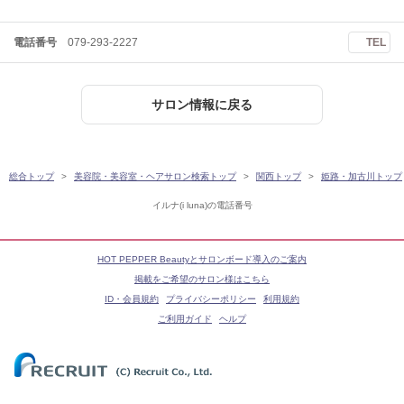
電話番号
079-293-2227
TEL
サロン情報に戻る
総合トップ
美容院・美容室・ヘアサロン検索トップ
関西トップ
姫路・加古川トップ
イルナ(i luna)の電話番号
HOT PEPPER Beautyとサロンボード導入のご案内
掲載をご希望のサロン様はこちら
ID・会員規約
プライバシーポリシー
利用規約
ご利用ガイド
ヘルプ