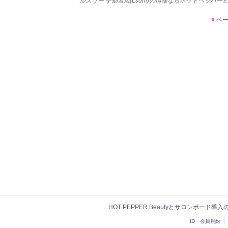
ルスリー 宇都宮店(Lsurii)の情報ならホットペッパ
ペ
HOT PEPPER Beautyとサロンボード導
ID・会員規約