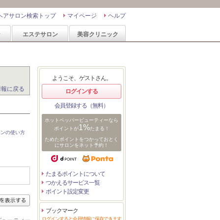
ヘアサロン検索トップ
マイページ
ヘルプ
ン
エステサロン
美容クリニック
ようこそ、ゲストさん。
情報に戻る
ログインする
会員登録する（無料）
ホットペッパービューティーなら
1%
ポイントが
たまる！
ポンの使い方
ためたポイントをつかっておとく
にサロンをネット予約！
たまるポイントについて
つかえるサービス一覧
ポイント設定変更
ブックマーク
ログインすると会員情報に保存できます