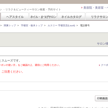
美容院・美容室・
ン ・リラク＆ビューティーサロン検索・予約サイト
ヘアスタイル
ネイル・まつげサロン
ネイルカタログ
リラクサロ
>
関東トップ
>
宇都宮・栃木トップ
>
ルスリー 宇都宮店(Lsurii)
>
電話番号
サロン
とスムーズです。
ーポンの使い方」をご確認の上、適切にご利用ください。
クー
。ご注意ください。