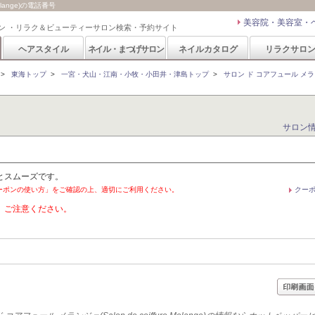
elange)の電話番号
美容院・美容室・
ン ・リラク＆ビューティーサロン検索・予約サイト
ヘアスタイル
ネイル・まつげサロン
ネイルカタログ
リラクサロ
>
東海トップ
>
一宮・犬山・江南・小牧・小田井・津島トップ
>
サロン ド コアフュール メランジェ(S
サロン
とスムーズです。
ーポンの使い方」をご確認の上、適切にご利用ください。
クー
。ご注意ください。