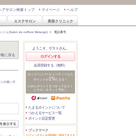
ヘアサロン検索トップ
マイページ
ヘルプ
ン
エステサロン
美容クリニック
alon de coiffure Melange)
>
電話番号
ようこそ、ゲストさん。
情報に戻る
ログインする
会員登録する（無料）
ホットペッパービューティーなら
1%
ポイントが
たまる！
ポンの使い方
ためたポイントをつかっておとく
にサロンをネット予約！
たまるポイントについて
つかえるサービス一覧
ポイント設定変更
ブックマーク
ログインすると会員情報に保存できます