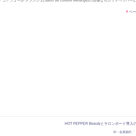
 コアフュール メランジェ(Salon de coiffure Melange)の情報ならホットペッパ
ペ
HOT PEPPER Beautyとサロンボード導
ID・会員規約