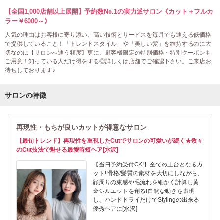
【全国1,000店舗以上展開】予約数No.1の実力派サロン《カット＋フルカ
ラー￥6000～》
人気の理由はお客様に寄り添い、高い技術とサービスを毎月でも通える低価格
で提供していること！「トレンドスタイル」や「美しい髪」を維持するのに大
切なのは【サロンへ通う頻度】更に、顧客様限定の特別価格・特別クーポンも
ご用意！知っている人だけ得をする◎詳しくは店舗でご確認下さい。ご来店お
待ちしております♪
サロンの特徴
再現性・もちが良いカットが得意なサロン
【最旬トレンド】再現性を重視したCutでサロンの可愛いが続く★数々
のCut技法で魅せる最愛時短ヘア[水沢]
【当日予約受付OK!】全ての土台となるカ
ット!!骨格/髪質の素材を大切にしながら、
顔周りの束感や毛流れを細かく計算し黄
金シルエットを創る!自然な動きを表現
し、ハンドドライだけでStylingの出来る
優秀ヘアに[水沢]