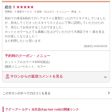
総合
5
★
★
★
★
★
雰囲気：
5
接客サービス：
5
技術・仕上がり：
5
メニュー・料金：
4
初めての来店&初めてのヘアカラーと髪型だったのでドキドキしていました
が、担当してくださったスタイリストさんに丁寧に説明していただけたの
で、安心してお任せすることができました。
カットとカラーもとても素敵に仕上げていただけて大満足です！ 鏡を見る
のが楽しくなりました！
また利用したいと思います。
[投稿日] 2026/06/28
予約時のクーポン・メニュー
カット＋フルカラー￥6000(税込)
[施術メニュー] カット、カラー
サロンからの返信コメントを見る
このサロンのすべての口コミを見る
アグ ヘアー ルディ 水沢店(Agu hair rudi)の関連リンク