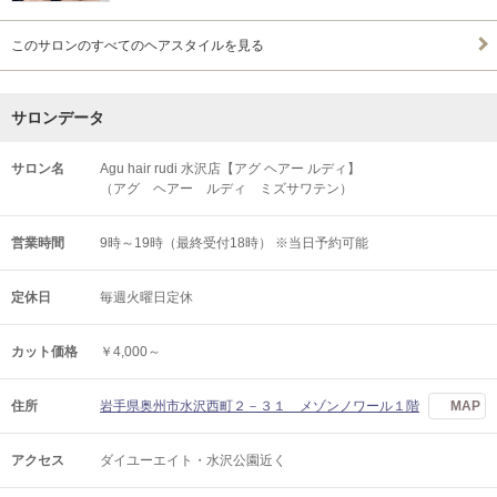
このサロンのすべてのヘアスタイルを見る
サロンデータ
サロン名
Agu hair rudi 水沢店【アグ ヘアー ルディ】
（アグ ヘアー ルディ ミズサワテン）
営業時間
9時～19時（最終受付18時） ※当日予約可能
定休日
毎週火曜日定休
カット価格
￥4,000～
住所
岩手県奥州市水沢西町２－３１ メゾンノワール１階
MAP
アクセス
ダイユーエイト・水沢公園近く