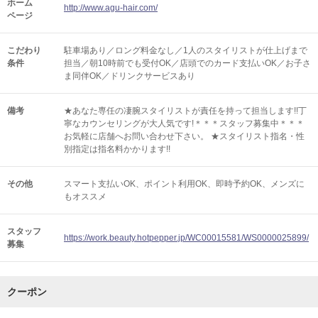
ホーム
http://www.agu-hair.com/
ページ
こだわり
駐車場あり／ロング料金なし／1人のスタイリストが仕上げまで
条件
担当／朝10時前でも受付OK／店頭でのカード支払いOK／お子さ
ま同伴OK／ドリンクサービスあり
備考
★あなた専任の凄腕スタイリストが責任を持って担当します!!丁
寧なカウンセリングが大人気です!＊＊＊スタッフ募集中＊＊＊
お気軽に店舗へお問い合わせ下さい。 ★スタイリスト指名・性
別指定は指名料かかります!!
その他
スマート支払いOK
ポイント利用OK
即時予約OK
メンズに
もオススメ
スタッフ
https://work.beauty.hotpepper.jp/WC00015581/WS0000025899/
募集
クーポン