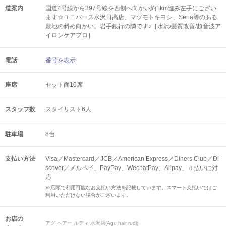
道案内
国道4号線から397号線を西側へ向かい約1km進み左手にござい
ます☆ユニバース水沢日高店、マツモトキヨシ、Seria等のある
敷地の斜め向かい。岩手銀行の隣です♪［水沢/髪質改善/超音波ア
イロンケアプロ］
電話
番号を表示
座席
セット面10席
スタッフ数
スタイリスト6人
駐車場
8台
支払い方法
Visa／Mastercard／JCB／American Express／Diners Club／Di
scover／メルペイ、PayPay、WechatPay、Alipay、ｄ払いに対
応
※店頭で利用可能なお支払い方法を記載しています。スマート支払いではご
利用いただけない場合がございます。
お店の
アグ ヘアー ルディ 水沢店(Agu hair rudi)