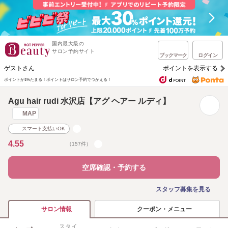
国内最大級の
サロン予約サイト
ブックマーク
ログイン
ゲストさん
ポイントを表示する
ポイントが1%たまる！
ポイントはサロン予約でつかえる！
Agu hair rudi 水沢店【アグ ヘアー ルディ】
MAP
スマート支払いOK
4.55
（157件）
空席確認・予約する
スタッフ募集を見る
クーポン・メニュー
サロン情報
スタイ