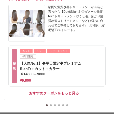
福岡で髪質改善トリートメントが有名と
言ったら【Day&Night】◎ダメージ修復
Richトリートメント◎くせ毛、広がり髪
質改善ストリートメントなどお悩みに合
わせてご準備しております♪「天神駅・縮
毛矯正/ストレート」
カット
カラー
トリートメント
平日限定
【人気No.1】◆平日限定◆プレミアム
新
規
RichTr＋カット＋カラー
￥14800→9800
¥9,800
おすすめクーポンをもっと見る