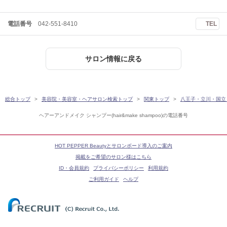
電話番号
042-551-8410
TEL
サロン情報に戻る
総合トップ
美容院・美容室・ヘアサロン検索トップ
関東トップ
八王子・立川・国立
ヘアーアンドメイク シャンプー(hair&make shampoo)の電話番号
HOT PEPPER Beautyとサロンボード導入のご案内
掲載をご希望のサロン様はこちら
ID・会員規約
プライバシーポリシー
利用規約
ご利用ガイド
ヘルプ