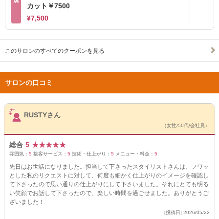
規
カット￥7500
¥7,500
このサロンのすべてのクーポンを見る
サロンの口コミ
サロンPick Up
RUSTYさん
（女性/50代/会社員）
総合
5
★
★
★
★
★
雰囲気：
5
接客サービス：
5
技術・仕上がり：
5
メニュー・料金：
5
先日はお世話になりました。担当して下さったスタイリストさんは、フワッ
とした私のリクエストに対して、何度も細かく仕上がりのイメージを確認し
て下さったので思い通りの仕上がりにして下さいました。それにとても明る
い笑顔でお話して下さったので、楽しい時間を過ごせました。ありがとうご
ざいました！
[投稿日] 2026/05/22