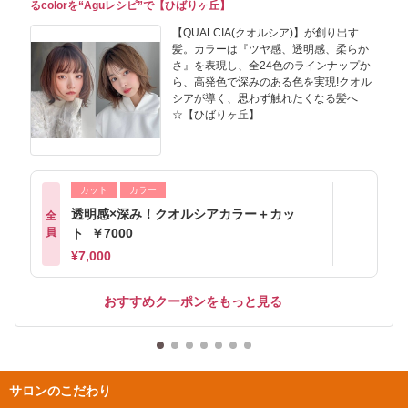
るcolorを“Aguレシピ”で【ひばりヶ丘】
【QUALCIA(クオルシア)】が創り出す
髪。カラーは『ツヤ感、透明感、柔らか
さ』を表現し、全24色のラインナップか
ら、高発色で深みのある色を実現!クオル
シアが導く、思わず触れたくなる髪へ
☆【ひばりヶ丘】
カット
カラー
透明感×深み！クオルシアカラー＋カッ
全
員
ト ￥7000
¥7,000
おすすめクーポンをもっと見る
サロンのこだわり