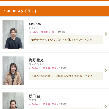
PICK UP スタイリスト
Shunta
シュンタ
≪店長≫ 指名料＋500
（歴10年）
似合わせカット/メンズカット/外ハネボブ/ツイスパ
海野 世光
ウミノ ツグミ
≪Stylist≫ 指名料+500
（歴13年）
丁寧な接客とゆっくり出来る空間を提供致します！！
松田 藍
マツダ アイ
≪Stylist≫ 指名料+500
（歴13年）