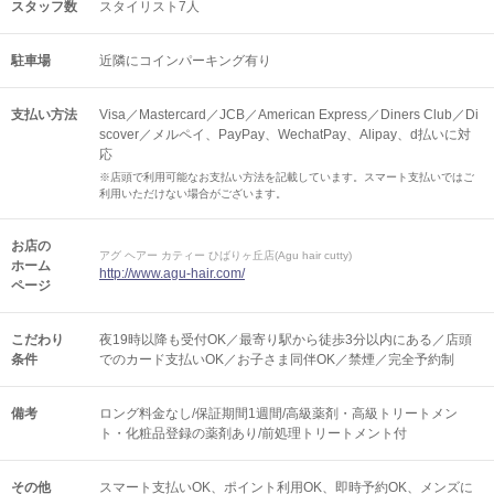
スタッフ数
スタイリスト7人
駐車場
近隣にコインパーキング有り
支払い方法
Visa／Mastercard／JCB／American Express／Diners Club／Di
scover／メルペイ、PayPay、WechatPay、Alipay、d払いに対
応
※店頭で利用可能なお支払い方法を記載しています。スマート支払いではご
利用いただけない場合がございます。
お店の
アグ ヘアー カティー ひばりヶ丘店(Agu hair cutty)
ホーム
http://www.agu-hair.com/
ページ
こだわり
夜19時以降も受付OK／最寄り駅から徒歩3分以内にある／店頭
条件
でのカード支払いOK／お子さま同伴OK／禁煙／完全予約制
備考
ロング料金なし/保証期間1週間/高級薬剤・高級トリートメン
ト・化粧品登録の薬剤あり/前処理トリートメント付
その他
スマート支払いOK
ポイント利用OK
即時予約OK
メンズに