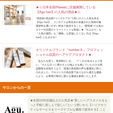
★☆日本全国/Hawaiiに店舗展開している
【Agu hair】の人気の理由★☆
"高技術×高品質×リーズナブル"で高い口コミ人気を誇る
【Agu hair】。コンセプトは有名店の卓越された技術や厳
選材料を通いやすい料金で提供すること。"透明感"で人気の
カラーや話題のトリートメントも取扱い★『仕上がり』も
『人気の薬剤』も『価格』も妥協したくない方は【Agu
hair】におまかせ♪
オリジナルブランド『number A.』プロフェッ
ショナル品質のヘアケアプロダクト★
「あなたを想う、美容師がいる。」ー"これがあるとより良
い。"そんな日々に豊かさと心地よさを感じていただける商
品開発を目指すうえで、現場の美容師の声を最優先に取り
入れました。プロユースの高品質でありながら適正な価格
により、お客様の毎日に新たな価値を創造いたします。
サロンからの一言
★全国1000店舗以上の人気店★"美しいヘアスタイルをも
っと手軽に楽しんで欲しい"という想いから【ハイクオリ
ティなサービスをリーズナブルな価格で提供する】こと