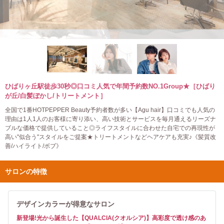
ひばりヶ丘駅徒歩30秒◎口コミ人気で年間予約数NO.1Group★［ひばり
が丘/白髪ぼかし/トリートメント］
全国で1番HOTPEPPER Beauty予約者数が多い【Agu hair】口コミでも人気の
理由は1人1人のお客様に寄り添い、高い技術とサービスを毎月通えるリーズナ
ブルな価格で提供していること◎ライフスタイルに合わせた自宅での再現性が
高い"似合う"スタイルをご提案★トリートメントなどヘアケアも充実♪《髪質改
善/ハイライト/ボブ》
サロンの特徴
デザインカラーが得意なサロン
新登場!光から誕生した【QUALCIA(クオルシア)】高彩度で透け感のあ