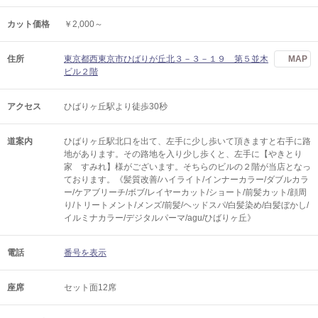
カット価格
￥2,000～
住所
東京都西東京市ひばりが丘北３－３－１９ 第５並木
MAP
ビル２階
アクセス
ひばりヶ丘駅より徒歩30秒
道案内
ひばりヶ丘駅北口を出て、左手に少し歩いて頂きますと右手に路
地があります。その路地を入り少し歩くと、左手に【やきとり
家 すみれ】様がございます。そちらのビルの２階が当店となっ
ております。《髪質改善/ハイライト/インナーカラー/ダブルカラ
ー/ケアブリーチ/ボブ/レイヤーカット/ショート/前髪カット/顔周
り/トリートメント/メンズ/前髪/ヘッドスパ/白髪染め/白髪ぼかし/
イルミナカラー/デジタルパーマ/agu/ひばりヶ丘》
電話
番号を表示
座席
セット面12席