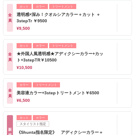
カット
カラー
トリートメント
透明感×深み！クオルシアカラー＋カット ＋
全
員
3stepTr ￥9500
¥9,500
カット
カラー
トリートメント
★外国人風透明感★アディクシーカラー+カッ
全
員
ト+3stepTR￥10500
¥10,500
カラー
トリートメント
全
美容液カラー+3stepトリートメント￥6500
員
¥6,500
カット
カラー
スタイリスト指定
新
《Shunta指名限定》 アディクシーカラー＋