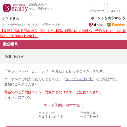
国内最大級の
サロン予約サイト
ブックマーク
ログイン
ゲストさん
ポイントを表示する
ポイントが1%たまる！
ポイントはサロン予約でつかえる！
【重要】熊本県熊本地方で発生した地震の影響のある地域へご予約されているお客
様へ（2026年7月28日）
電話番号
ISIL EAR
「ホットペッパービューティーを見た」と伝えるとスムーズです。
クーポンのご利用にあたりましては、「
クーポンの使い方
」をご確認の上、
適切にご利用ください。
電話でのご予約はポイント対象外となります。ご注意ください。
ポイントについて
ネット予約がおすすめ！
ポイントが
空席状況が
たまる！つかえる！
一目でわかる