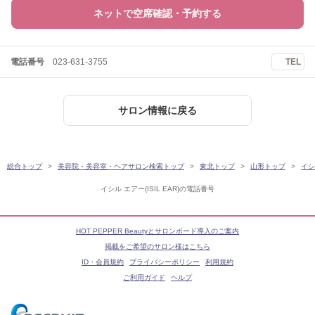
ネットで空席確認・予約する
電話番号
023-631-3755
TEL
サロン情報に戻る
総合トップ
美容院・美容室・ヘアサロン検索トップ
東北トップ
山形トップ
イシル
イシル エアー(ISIL EAR)の電話番号
HOT PEPPER Beautyとサロンボード導入のご案内
掲載をご希望のサロン様はこちら
ID・会員規約
プライバシーポリシー
利用規約
ご利用ガイド
ヘルプ