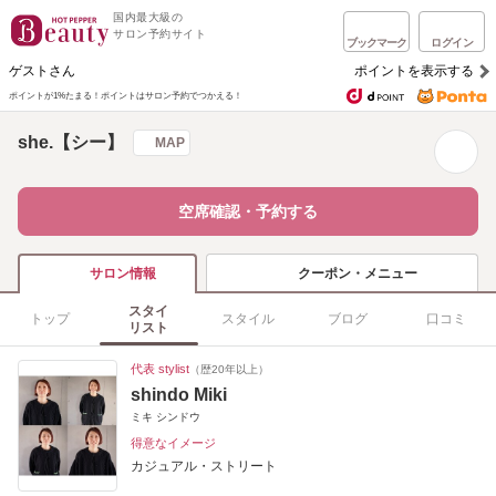
国内最大級の
サロン予約サイト
ブックマーク
ログイン
ゲストさん
ポイントを表示する
ポイントが1%たまる！
ポイントはサロン予約でつかえる！
she.【シー】
MAP
空席確認・予約する
クーポン・メニュー
サロン情報
スタイ
トップ
スタイル
ブログ
口コミ
リスト
代表 stylist
（歴20年以上）
shindo Miki
ミキ シンドウ
得意なイメージ
カジュアル・ストリート