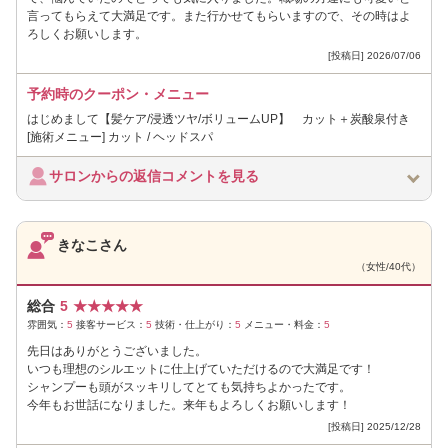
言ってもらえて大満足です。また行かせてもらいますので、その時はよ
ろしくお願いします。
[投稿日] 2026/07/06
予約時のクーポン・メニュー
はじめまして【髪ケア/浸透ツヤ/ボリュームUP】 カット＋炭酸泉付き
[施術メニュー] カット / ヘッドスパ
サロンからの返信コメントを見る
きなこさん
（女性/40代）
総合
5
★
★
★
★
★
雰囲気：
5
接客サービス：
5
技術・仕上がり：
5
メニュー・料金：
5
先日はありがとうございました。
いつも理想のシルエットに仕上げていただけるので大満足です！
シャンプーも頭がスッキリしてとても気持ちよかったです。
今年もお世話になりました。来年もよろしくお願いします！
[投稿日] 2025/12/28