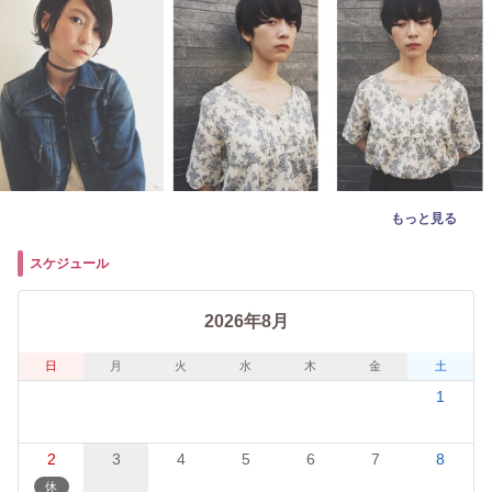
もっと見る
スケジュール
2026年8月
日
月
火
水
木
金
土
1
2
3
4
5
6
7
8