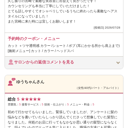
久し振りの宮崎で素敵な美容室に出会えて良かったです！
カウンセリングも本当に丁寧にしていただけました！
とても話しやすくてオシャベリしているうちに終わったら素敵なヘアス
タイルになっていました！
また宮崎に来た時には宜しくお願いします！
[投稿日] 2026/07/28
予約時のクーポン・メニュー
カット ＋ツヤ透明感 カラー /ショート / ボブ (耳にかかる所から肩上まで)
[施術メニュー] カット / カラー / ヘッドスパ
サロンからの返信コメントを見る
ゆうちゃんさん
（女性/40代/パート・アルバイト）
総合
5
★
★
★
★
★
雰囲気：
5
接客サービス：
5
技術・仕上がり：
5
メニュー・料金：
5
初めて行かせてもらいました。緊張していましたが、アンケートに髪の
悩みなどを書いていたらしっかり読んでくださって想像していた髪型に
なりました。何処のお店に行ってもなかなか思い通りの髪型にならなく
て、悩んでいたのでとっても気に入りました。職場の方達にも可愛いと