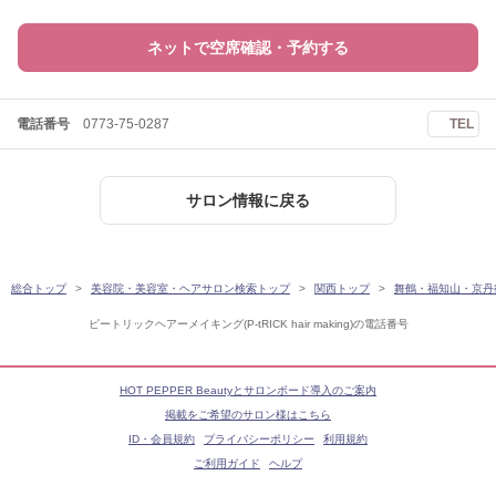
ネットで空席確認・予約する
電話番号
0773-75-0287
TEL
サロン情報に戻る
総合トップ
美容院・美容室・ヘアサロン検索トップ
関西トップ
舞鶴・福知山・京丹
ピートリックヘアーメイキング(P-tRICK hair making)の電話番号
HOT PEPPER Beautyとサロンボード導入のご案内
掲載をご希望のサロン様はこちら
ID・会員規約
プライバシーポリシー
利用規約
ご利用ガイド
ヘルプ