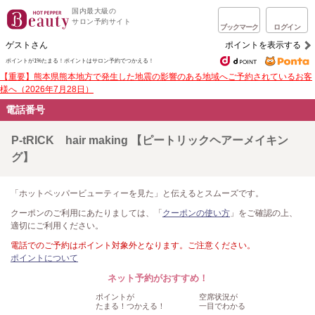
国内最大級の
サロン予約サイト
ブックマーク
ログイン
ゲストさん
ポイントを表示する
ポイントが1%たまる！
ポイントはサロン予約でつかえる！
【重要】熊本県熊本地方で発生した地震の影響のある地域へご予約されているお客
様へ（2026年7月28日）
電話番号
P-tRICK hair making 【ピートリックヘアーメイキン
グ】
「ホットペッパービューティーを見た」と伝えるとスムーズです。
クーポンのご利用にあたりましては、「
クーポンの使い方
」をご確認の上、
適切にご利用ください。
電話でのご予約はポイント対象外となります。ご注意ください。
ポイントについて
ネット予約がおすすめ！
ポイントが
空席状況が
たまる！つかえる！
一目でわかる