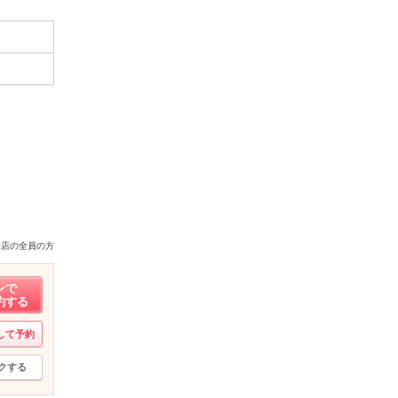
来店の全員の方
ンで
約する
して予約
クする