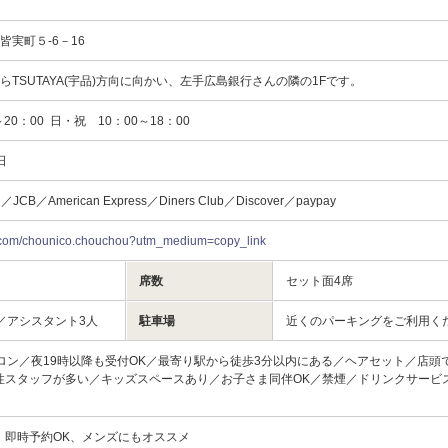
皆実町５-6－16
らTSUTAYA(宇品)方向に向かい、左手広島銀行さんの隣の1Fです。
20：00 日・祝 10：00～18：00
日
d／JCB／American Express／Diners Club／Discover／paypay
am.com/chounico.chouchou?utm_medium=copy_link
席数
セット面4席
／アシスタント3人
駐車場
近くのパーキングをご利用く
ロン／夜19時以降も受付OK／最寄り駅から徒歩3分以内にある／ヘアセット／店頭
性スタッフが多い／キッズスペースあり／お子さま同伴OK／禁煙／ドリンクサービ
、即時予約OK、メンズにもオススメ