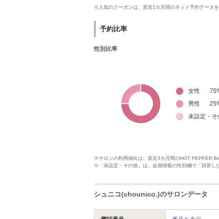
※人気のクーポンは、直近1カ月間のネット予約データ
予約比率
性別比率
女性
75
男性
25
未設定・そ
※サロンの利用傾向は、直近3カ月間のHOT PEPPER 
※「未設定・その他」は、会員情報の性別欄で「回答し
シュニコ(chounico.)のサロンデータ