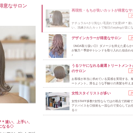
得意なサロン
再現性・もちが良いカットが得意なサ
ナチュラル×さり気ない毛流れで女度UP＊速
い、洗練されたカットで毎日のstylingが楽に
デザインカラーが得意なサロン
《iNOA取り扱い◎》ダメージを抑えた柔らか
が魅力＊季節やトレンドを取り入れた似合わせst
♪
うるツヤになれる厳選トリートメント
のサロン
お客様が本当に求めている質感を実現する、
ートメント。滑るような手触りの美髪を叶えま
女性スタイリストが多い
女性STAFF多数!!女性ならではの視点で的確
アドバイスを◎技術も一流なので安心してお
る☆
P＊速い、上手い、
楽になる◇