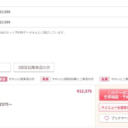
10,999
10,999
uty経由のネット予約時データをもとに集計しています。
2回目以降来店の方
新規
サロンに初来店の方
再来
サロンに2回目以降にご来店の方
全員
サロンにご
¥12,375
このクーポ
空席確認・予
2375～
メニューを追加
ブックマー