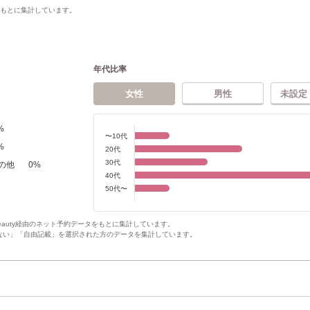
をもとに集計しています。
年代比率
女性
男性
未設定
%
〜10代
%
20代
30代
の他
0
%
40代
50代〜
Beauty経由のネット予約データをもとに集計しています。
ない」「自由記載」を選択された方のデータを集計しています。