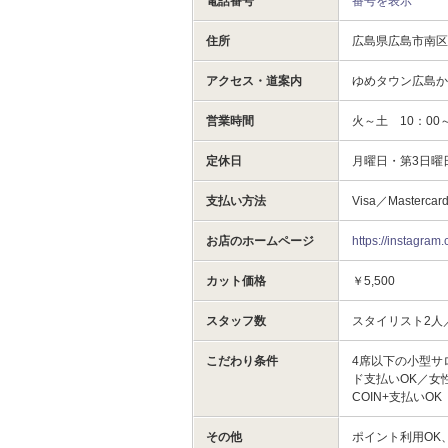
電話番号
番号を表示
住所
広島県広島市南区
アクセス・道案内
ゆめタウン広島か
営業時間
火～土 10：00～
定休日
月曜日・第3日曜
支払い方法
Visa／Mastercar
お店のホームページ
https://instagr
カット価格
￥5,500
スタッフ数
スタイリスト2人
こだわり条件
4席以下の小型サ
ド支払いOK／女
COIN+支払いOK
その他
ポイント利用OK