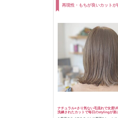
再現性・もちが良いカットが
ナチュラル×さり気ない毛流れで女度U
洗練されたカットで毎日のstylingが