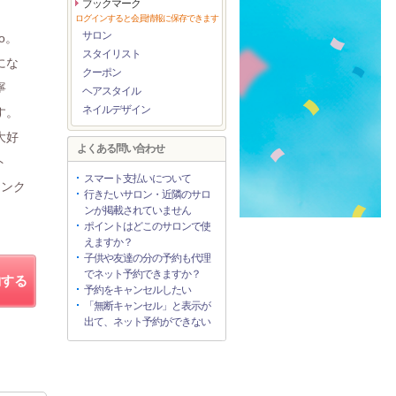
ブックマーク
ログインすると会員情報に保存できます
サロン
o。
スタイリスト
にな
クーポン
寧
ヘアスタイル
ネイルデザイン
す。
大好
よくある問い合わせ
ト
スマート支払いについて
ランク
行きたいサロン・近隣のサロ
ンが掲載されていません
ポイントはどこのサロンで使
えますか？
子供や友達の分の予約も代理
でネット予約できますか？
約する
予約をキャンセルしたい
「無断キャンセル」と表示が
出て、ネット予約ができない