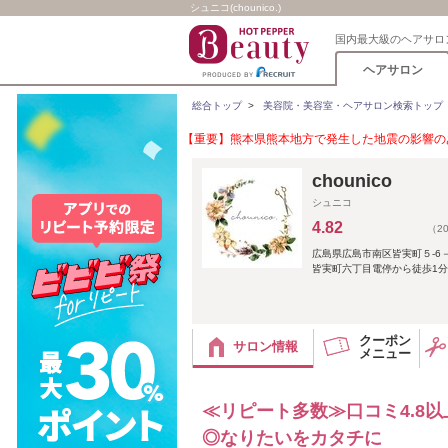
シュニコ(chounico.)
国内最大級のヘアサロ
ヘアサロン
総合トップ
>
美容院・美容室・ヘアサロン検索トップ
【重要】熊本県熊本地方で発生した地震の影響のあ
chounico
シュニコ
4.82
（2
広島県広島市南区皆実町５-6－
皆実町六丁目電停から徒歩1分
クーポン
サロン情報
メニュー
≪リピート多数≫口コミ4.8
◎なりたいをカタチに