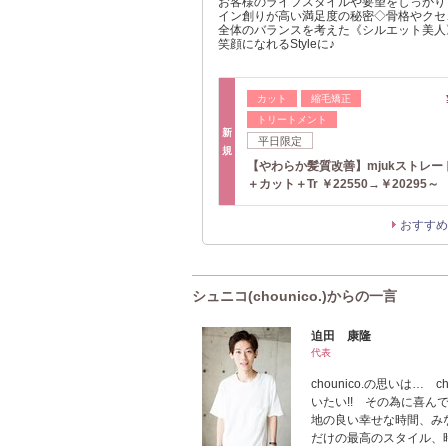
お客様のライフスタイルや要望をしっかり
イン創りが高い満足度の秘密◇骨格やクセ
全体のバランスを考えた《シルエット美人
笑顔になれるStyleに♪
カット
縮毛矯正
トリートメント
新
平日限定
規
【やわらか髪質改善】mjukストレー
＋カット＋Tr ￥22550→￥20295～
おすすめ
シュニコ(chounico.)からの一言
迫田 康隆
代表
chounico.の思いは…
いたい!! その為に喜
地の良い幸せな時間、みな
だけの最高のスタイル、