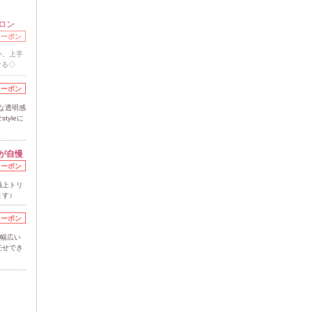
ロン
クーポン
い、上手
なる◇
クーポン
な透明感
yleに
が自慢
クーポン
極上トリ
す♪
クーポン
で幅広い
任せでき