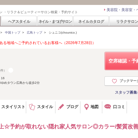
美容院・美容室・
ン ・リラク＆ビューティーサロン検索・予約サイト
ヘアスタイル
ネイル・まつげサロン
ネイルカタログ
リラクサロ
>
中国トップ
>
広島トップ
>
シュニコ(chounico.)
る地域へご予約されているお客様へ（2026年7月28日）
空席確認・予
0件）
16
ブックマー
/ゆめタウン広島から徒歩2分
スタッフ募集
スタイリスト
スタイル
ブログ
地図
口コミ
以上☆予約が取れない隠れ家人気サロン◎カラー/髪質改