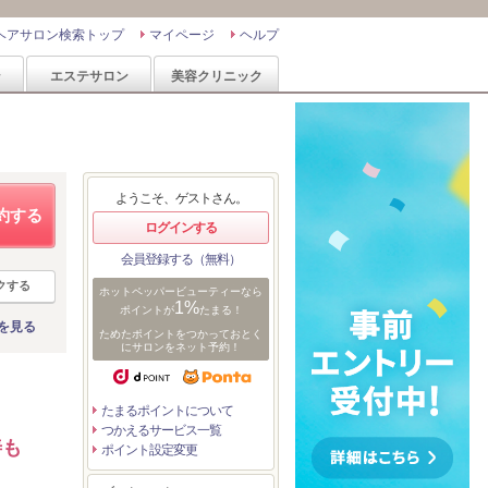
ヘアサロン検索トップ
マイページ
ヘルプ
ン
エステサロン
美容クリニック
ようこそ、ゲストさん。
約する
ログインする
会員登録する（無料）
クする
ホットペッパービューティーなら
1%
ポイントが
たまる！
を見る
ためたポイントをつかっておとく
にサロンをネット予約！
たまるポイントについて
つかえるサービス一覧
善も
ポイント設定変更