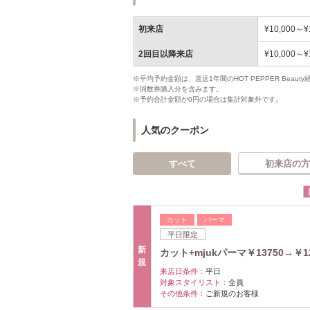
初来店
¥10,000～¥
2回目以降来店
¥10,000～¥
※平均予約金額は、直近1年間のHOT PEPPER Bea
※回数券購入分を含みます。
※予約合計金額が0円の場合は集計対象外です。
人気のクーポン
すべて
初来店の方
カット
パーマ
平日限定
新
カット+mjukパーマ￥13750→￥1
規
来店日条件：
平日
対象スタイリスト：
全員
その他条件：
ご新規のお客様