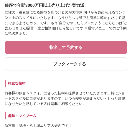
銀座で年間3000万円以上売り上げた実力派
女性の一番素敵になる髪型を見つけるのが大得意!周りから褒められるワンラ
ンク上のスタイルにいたします。もうひとつは誰でも簡単に乾かすだけで型
にできるようなカットです。もう"自分でやったらプロのようにならないは"と
言わせません!是非一度ご相談頂けたら嬉しいです!※通常メニューでのご予約
は指名料あり。
指名して予約する
ブックマークする
得意な技術
お客様の似合うスタイルに合った技術を提供させていただきます。特にショ
ートスタイルに自信がありますので、いつも髪型が決まらない・もっと綺麗
になりたいと感じている方は是非ご相談ください。
趣味・マイブーム
新富町・築地・八丁堀エリア大好きです！