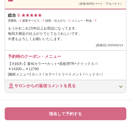
（女性/40代/パート・アルバイト）
総合
5
★
★
★
★
★
雰囲気：
5
接客サービス：
5
技術・仕上がり：
5
メニュー・料金：
5
もうかれこれ15年以上お世話になってます。
毎回大満足の仕上がりでとてもうれしいです。
今度もよろしくお願いいたします。
[投稿日] 2025/02/13
予約時のクーポン・メニュー
【大好評♪】最旬カラー+カット+前処理TR+クイックスパ
￥14300→￥12790
[施術メニュー] カット / カラー / トリートメント / ヘッドスパ
サロンからの返信コメントを見る
指名して予約する