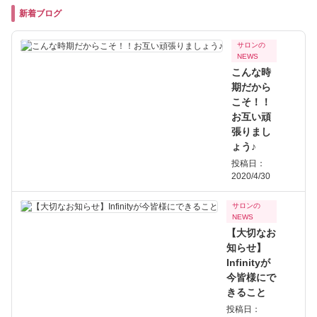
新着ブログ
サロンの
NEWS
こんな時
期だから
こそ！！
お互い頑
張りまし
ょう♪
投稿日：
2020/4/30
サロンの
NEWS
【大切なお
知らせ】
Infinityが
今皆様にで
きること
投稿日：