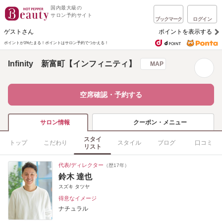
国内最大級の
サロン予約サイト
ブックマーク
ログイン
ゲストさん
ポイントを表示する
ポイントが1%たまる！
ポイントはサロン予約でつかえる！
Infinity 新富町【インフィニティ】
MAP
空席確認・予約する
クーポン・メニュー
サロン情報
スタイ
トップ
こだわり
スタイル
ブログ
口コミ
リスト
代表/ディレクター
（歴17年）
鈴木 達也
スズキ タツヤ
得意なイメージ
ナチュラル