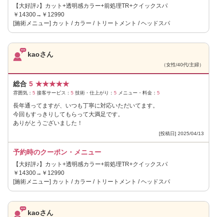
【大好評♪】カット+透明感カラー+前処理TR+クイックスパ
￥14300→￥12990
[施術メニュー] カット / カラー / トリートメント / ヘッドスパ
kaoさん
（女性/40代/主婦）
総合
5
★
★
★
★
★
雰囲気：
5
接客サービス：
5
技術・仕上がり：
5
メニュー・料金：
5
長年通ってますが、いつも丁寧に対応いただいてます。
今回もすっきりしてもらって大満足です。
ありがとうございました！
[投稿日] 2025/04/13
予約時のクーポン・メニュー
【大好評♪】カット+透明感カラー+前処理TR+クイックスパ
￥14300→￥12990
[施術メニュー] カット / カラー / トリートメント / ヘッドスパ
kaoさん