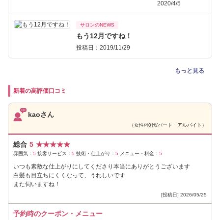
2020/4/5
サロンのNEWS
もう12月ですね！
投稿日：2019/11/29
もっと見る
新着の高評価口コミ
kaoさん
（女性/40代/パート・アルバイト）
総合
5
★
★
★
★
★
雰囲気：
5
接客サービス：
5
技術・仕上がり：
5
メニュー・料金：
5
いつも素敵な仕上がりにしてくださり本当にありがとうございます
白髪も目立ちにくくなって、うれしいです
また伺いますね！
[投稿日] 2026/05/25
予約時のクーポン・メニュー