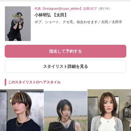
代表【Instagram@cyan_akihiro】太田/ボブ
（歴17年）
小林明弘 【太田】
ボブ、ショート、クセ毛、似合わせます／太田／太田市
指名して予約する
スタイリスト詳細を見る
このスタイリストのヘアスタイル