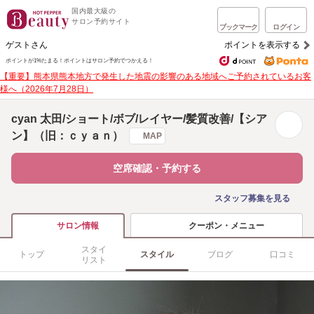
国内最大級の
サロン予約サイト
ブックマーク
ログイン
ゲストさん
ポイントを表示する
ポイントが1%たまる！
ポイントはサロン予約でつかえる！
【重要】熊本県熊本地方で発生した地震の影響のある地域へご予約されているお客
様へ（2026年7月28日）
cyan 太田/ショート/ボブ/レイヤー/髪質改善/【シア
ン】（旧：ｃｙａｎ）
MAP
空席確認・予約する
スタッフ募集を見る
クーポン・メニュー
サロン情報
スタイ
トップ
スタイル
ブログ
口コミ
リスト