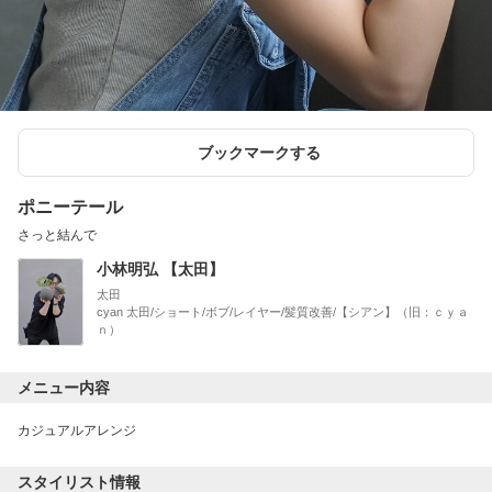
ブックマークする
ポニーテール
さっと結んで
小林明弘 【太田】
太田
cyan 太田/ショート/ボブ/レイヤー/髪質改善/【シアン】（旧：ｃｙａ
ｎ）
メニュー内容
カジュアルアレンジ
スタイリスト情報