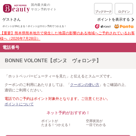
国内最大級の
サロン予約サイト
ブックマーク
ログイン
ゲストさん
ポイントを表示する
ポイントが1%たまる！
ポイントはサロン予約でつかえる！
【重要】熊本県熊本地方で発生した地震の影響のある地域へご予約されているお客
様へ（2026年7月28日）
電話番号
BONNE VOLONTE【ボンヌ ヴォロンテ】
「ホットペッパービューティーを見た」と伝えるとスムーズです。
クーポンのご利用にあたりましては、「
クーポンの使い方
」をご確認の上、
適切にご利用ください。
電話でのご予約はポイント対象外となります。ご注意ください。
ポイントについて
ネット予約がおすすめ！
ポイントが
空席状況が
たまる！つかえる！
一目でわかる