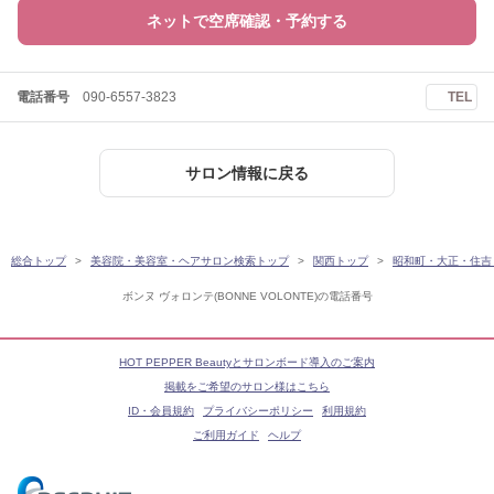
ネットで空席確認・予約する
電話番号
090-6557-3823
TEL
サロン情報に戻る
総合トップ
美容院・美容室・ヘアサロン検索トップ
関西トップ
昭和町・大正・住吉
ボンヌ ヴォロンテ(BONNE VOLONTE)の電話番号
HOT PEPPER Beautyとサロンボード導入のご案内
掲載をご希望のサロン様はこちら
ID・会員規約
プライバシーポリシー
利用規約
ご利用ガイド
ヘルプ