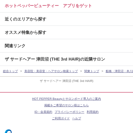
ホットペッパービューティー アプリをゲット
近くのエリアから探す
オススメ特集から探す
関連リンク
ザ サードヘアー 津田沼 (THE 3rd HAIR)の近隣サロン
総合トップ
美容院・美容室・ヘアサロン検索トップ
関東トップ
船橋・津田沼・本八
ザ サードヘアー 津田沼 (THE 3rd HAIR)
HOT PEPPER Beautyとサロンボード導入のご案内
掲載をご希望のサロン様はこちら
ID・会員規約
プライバシーポリシー
利用規約
ご利用ガイド
ヘルプ