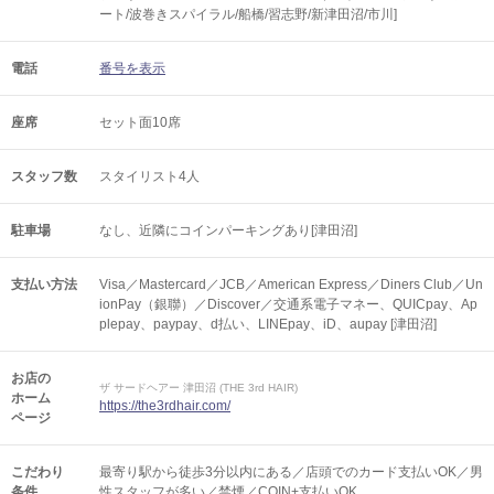
ート/波巻きスパイラル/船橋/習志野/新津田沼/市川]
電話
番号を表示
座席
セット面10席
スタッフ数
スタイリスト4人
駐車場
なし、近隣にコインパーキングあり[津田沼]
支払い方法
Visa／Mastercard／JCB／American Express／Diners Club／Un
ionPay（銀聯）／Discover／交通系電子マネー、QUICpay、Ap
plepay、paypay、d払い、LINEpay、iD、aupay [津田沼]
お店の
ザ サードヘアー 津田沼 (THE 3rd HAIR)
ホーム
https://the3rdhair.com/
ページ
こだわり
最寄り駅から徒歩3分以内にある／店頭でのカード支払いOK／男
条件
性スタッフが多い／禁煙／COIN+支払いOK