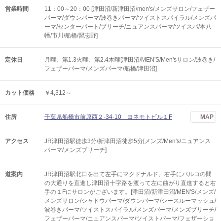
営業時間
11：00～20：00 [津田沼/新津田沼/men's/メンズサロン/フェザー
パーマ/ダウンパーマ/波巻きパーマ/ツイストスパイラル/メンズパ
ーマ/センターパート/ブリーチ/ニュアンスパーマ/ツイスパ/本八
幡/市川/船橋/習志野]
定休日
月曜、第1.3火曜、第2.4木曜[津田沼/MEN'S/Men'sサロン/波巻き/
フェザーパーマ/メンズパーマ/船橋/津田沼]
カット価格
￥4,312～
住所
千葉県船橋市前原西２-34-10 ヨネモトビル１F
MAP
アクセス
JR津田沼駅徒歩3分/新津田沼徒歩5分[メンズ/Men's/ニュアンス
パーマ/メンズブリーチ]
道案内
JR津田沼駅北口を出て左手にマクドナルド、右手にパルコの間
の大通りを直進し津田沼十字路を渡って左に曲がり直進すると右
手の１Fにサロンがございます。[津田沼/新津田沼/MEN'S/メンズ/
メンズサロン/シャドウパーマ/ダウンパーマ/シースルーマッシュ/
波巻きパーマ/ツイストスパイラル/メンズパーマ/メンズブリーチ/
フェザーパーマ/ニュアンスパーマ/ツイストパーマ/フェザーショ