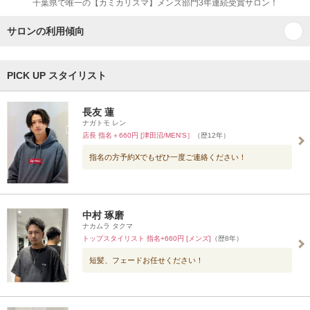
千葉県で唯一の【カミカリスマ】メンズ部門3年連続受賞サロン！
サロンの利用傾向
PICK UP スタイリスト
長友 蓮
ナガトモ レン
店長 指名＋660円 [津田沼/MEN'S］
（歴12年）
指名の方予約Xでもぜひ一度ご連絡ください！
中村 琢磨
ナカムラ タクマ
トップスタイリスト 指名+660円 [メンズ]
（歴8年）
短髪、フェードお任せください！