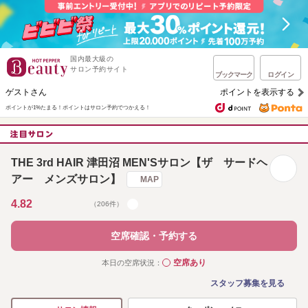
国内最大級の
サロン予約サイト
ブックマーク
ログイン
ゲストさん
ポイントを表示する
ポイントが1%たまる！
ポイントはサロン予約でつかえる！
THE 3rd HAIR 津田沼 MEN'Sサロン【ザ サードヘ
アー メンズサロン】
MAP
4.82
（206件）
空席確認・予約する
空席あり
本日の空席状況：
◯
スタッフ募集を見る