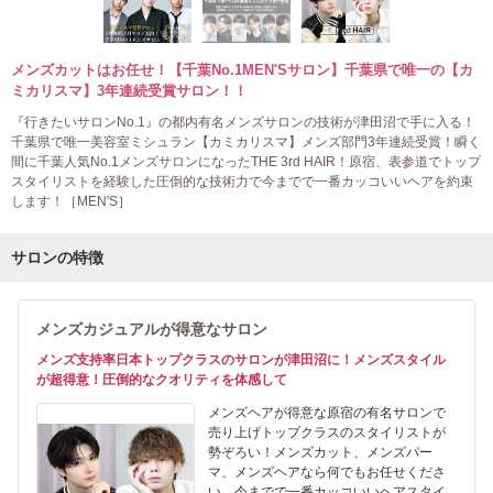
メンズカットはお任せ！【千葉No.1MEN'Sサロン】千葉県で唯一の【カ
ミカリスマ】3年連続受賞サロン！！
『行きたいサロンNo.1』の都内有名メンズサロンの技術が津田沼で手に入る！
千葉県で唯一美容室ミシュラン【カミカリスマ】メンズ部門3年連続受賞！瞬く
間に千葉人気No.1メンズサロンになったTHE 3rd HAIR！原宿、表参道でトップ
スタイリストを経験した圧倒的な技術力で今までで一番カッコいいヘアを約束
します！［MEN'S］
サロンの特徴
メンズカジュアルが得意なサロン
メンズ支持率日本トップクラスのサロンが津田沼に！メンズスタイル
が超得意！圧倒的なクオリティを体感して
メンズヘアが得意な原宿の有名サロンで
売り上げトップクラスのスタイリストが
勢ぞろい！メンズカット、メンズパー
マ、メンズヘアなら何でもお任せくださ
い。今までで一番カッコいいヘアスタイ