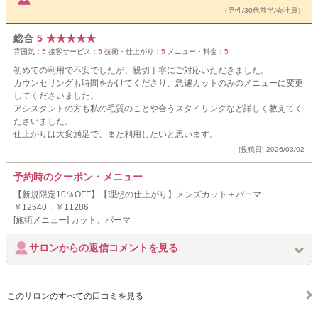
（男性/30代前半/会社員）
総合
5
★
★
★
★
★
雰囲気：
5
接客サービス：
5
技術・仕上がり：
5
メニュー・料金：
5
初めての利用で不安でしたが、親切丁寧にご対応いただきました。
カウンセリングも時間をかけてくださり、急遽カットのみのメニューに変更
してくださいました。
アシスタントの方も私の毛質のことや合うスタイリングなど詳しく教えてく
ださいました。
仕上がりは大変満足で、また利用したいと思います。
[投稿日] 2026/03/02
予約時のクーポン・メニュー
【新規限定10％OFF】【理想の仕上がり】メンズカット＋パーマ
￥12540→￥11286
[施術メニュー] カット、パーマ
サロンからの返信コメントを見る
このサロンのすべての口コミを見る