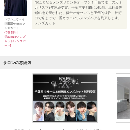
No.1となるメンズサロンをオープン！千葉で唯一のカミ
カリスマ3年連続受賞、千葉主要都市に5店舗、流行最先
端の地で磨かれた、似合わせセンスと圧倒的経験、技術
力で今までで一番カッコいいメンズヘアを約束します。
ハブシュウヘイ
メンズカット
津田沼/men's/メ
ンズカット
代表 [津田
沼/Men's/メンズ
カット/メンズパ
ーマ]
サロンの雰囲気