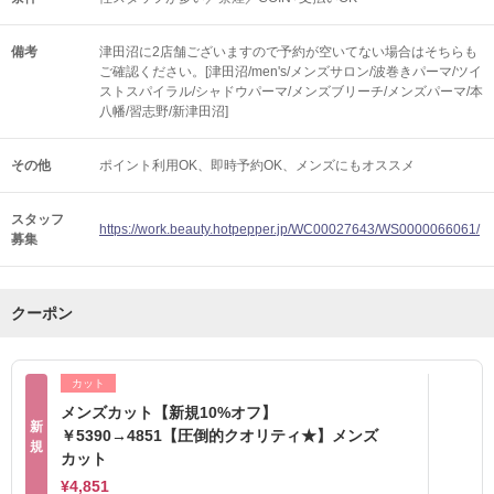
備考
津田沼に2店舗ございますので予約が空いてない場合はそちらも
ご確認ください。[津田沼/men's/メンズサロン/波巻きパーマ/ツイ
ストスパイラル/シャドウパーマ/メンズブリーチ/メンズパーマ/本
八幡/習志野/新津田沼]
その他
ポイント利用OK
即時予約OK
メンズにもオススメ
スタッフ
https://work.beauty.hotpepper.jp/WC00027643/WS0000066061/
募集
クーポン
カット
メンズカット【新規10%オフ】
新
￥5390→4851【圧倒的クオリティ★】メンズ
規
カット
¥4,851