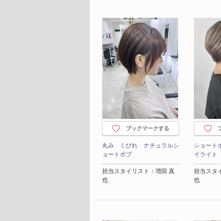
ブックマークする
丸み くびれ ナチュラルシ
ショート
ョートボブ
イライト
担当スタイリスト：増田 真
担当スタ
也
也