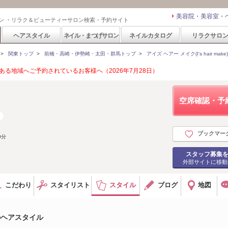
美容院・美容室・
ン ・リラク＆ビューティーサロン検索・予約サイト
ヘアスタイル
ネイル・まつげサロン
ネイルカタログ
リラクサロ
>
関東トップ
>
前橋・高崎・伊勢崎・太田・群馬トップ
>
アイズ ヘアー メイク(I's hair make)
る地域へご予約されているお客様へ（2026年7月28日）
空席確認・予
ブックマー
0分
スタッフ募集
外部サイトに移動
こだわり
スタイリスト
スタイル
ブログ
地図
e)のヘアスタイル