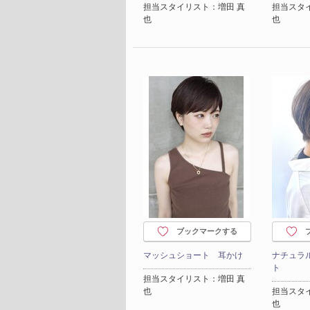
担当スタイリスト：増田 真
担当スタ
也
也
ブックマークする
マッシュショート 耳かけ
ナチュラ
ト
担当スタイリスト：増田 真
也
担当スタ
也