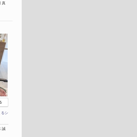
 真
る
まるシ
 誠