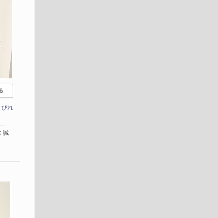
る
くびれ
 誠