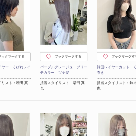
ブックマークする
ブックマークする
ブックマークす
イヤー くびれレイ
パープルグレージュ ブリー
韓国レイヤーカット 
チカラー ツヤ髪
巻き
イリスト：増田 真
担当スタイリスト：増田 真
担当スタイリスト：鈴木
也
也