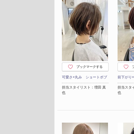
ブックマークする
可愛さ×丸み ショートボブ
前下がり
担当スタイリスト：増田 真
担当スタ
也
也