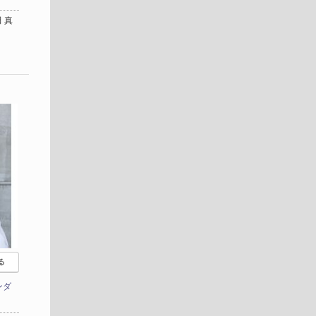
 真
る
ンダ