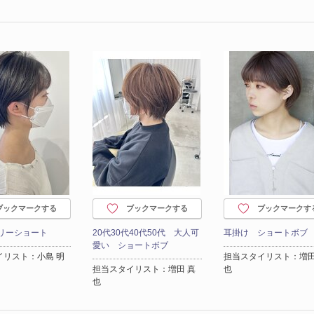
ブックマークする
ブックマークする
ブックマークす
ベリーショート
20代30代40代50代 大人可
耳掛け ショートボブ
愛い ショートボブ
イリスト：小島 明
担当スタイリスト：増田
担当スタイリスト：増田 真
也
也