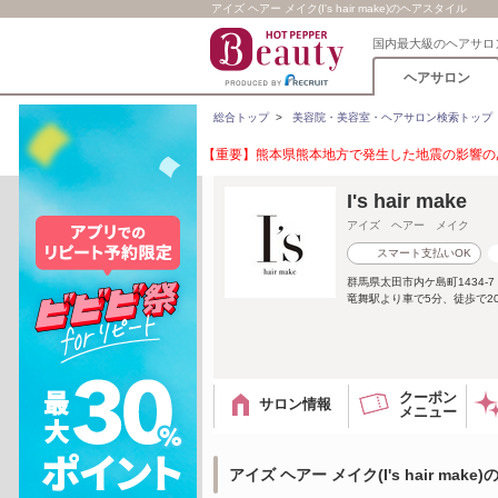
アイズ ヘアー メイク(I's hair make)のヘアスタイル
国内最大級のヘアサロ
ヘアサロン
総合トップ
>
美容院・美容室・ヘアサロン検索トップ
【重要】熊本県熊本地方で発生した地震の影響のあ
I's hair make
アイズ ヘアー メイク
スマート支払いOK
群馬県太田市内ケ島町1434-7
竜舞駅より車で5分、徒歩で2
クーポン
サロン情報
メニュー
アイズ ヘアー メイク(I's hair mak