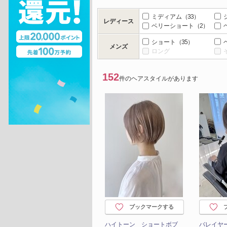
ミディアム
（33）
レディース
ベリーショート
（2）
ショート
（35）
メンズ
ロング
152
件のヘアスタイルがあります
ブックマークする
ハイトーン ショートボブ
バレイヤ