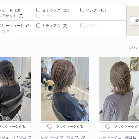
ショート
（28）
セミロング
（27）
ロング
（16）
ヘアセット
（7）
ミセス
ベリーショート
（2）
ミディアム
（2）
ボウズ
その他
1/3
ブックマークする
ブックマークする
ブックマークす
ージュ くびれボブ
レイヤーボブ ウルフボブ
ハイベージュ 外はね