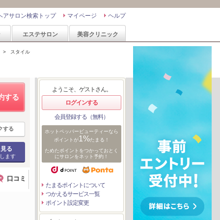
ヘアサロン検索トップ
マイページ
ヘルプ
ン
エステサロン
美容クリニック
>
スタイル
ようこそ、ゲストさん。
約する
ログインする
会員登録する（無料）
クする
ホットペッパービューティーなら
1%
ポイントが
たまる！
を見る
ためたポイントをつかっておとく
します
にサロンをネット予約！
口コミ
たまるポイントについて
つかえるサービス一覧
ポイント設定変更