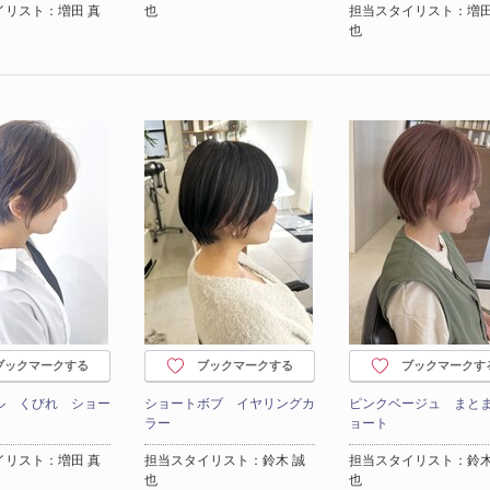
イリスト：増田 真
也
担当スタイリスト：増田
也
ブックマークする
ブックマークする
ブックマークす
ル くびれ ショー
ショートボブ イヤリングカ
ピンクベージュ まと
ラー
ョート
イリスト：増田 真
担当スタイリスト：鈴木 誠
担当スタイリスト：鈴木
也
也