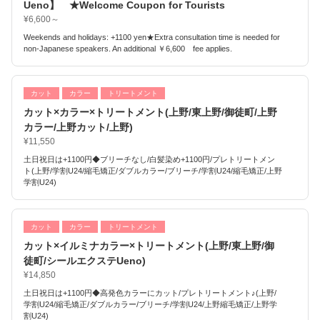
Ueno】 ★Welcome Coupon for Tourists
¥6,600～
Weekends and holidays: +1100 yen★Extra consultation time is needed for
non-Japanese speakers. An additional ￥6,600 fee applies.
カット
カラー
トリートメント
カット×カラー×トリートメント(上野/東上野/御徒町/上野
カラー/上野カット/上野)
¥11,550
土日祝日は+1100円◆ブリーチなし/白髪染め+1100円/プレトリートメン
ト(上野/学割U24/縮毛矯正/ダブルカラー/ブリーチ/学割U24/縮毛矯正/上野
学割U24)
カット
カラー
トリートメント
カット×イルミナカラー×トリートメント(上野/東上野/御
徒町/シールエクステUeno)
¥14,850
土日祝日は+1100円◆高発色カラーにカット/プレトリートメント♪(上野/
学割U24/縮毛矯正/ダブルカラー/ブリーチ/学割U24/上野縮毛矯正/上野学
割U24)