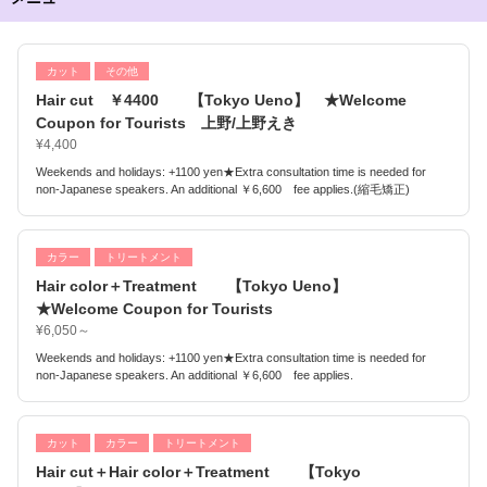
カット
その他
Hair cut ￥4400 【Tokyo Ueno】 ★Welcome
Coupon for Tourists 上野/上野えき
¥4,400
Weekends and holidays: +1100 yen★Extra consultation time is needed for
non-Japanese speakers. An additional ￥6,600 fee applies.(縮毛矯正)
カラー
トリートメント
Hair color＋Treatment 【Tokyo Ueno】
★Welcome Coupon for Tourists
¥6,050～
Weekends and holidays: +1100 yen★Extra consultation time is needed for
non-Japanese speakers. An additional ￥6,600 fee applies.
カット
カラー
トリートメント
Hair cut＋Hair color＋Treatment 【Tokyo