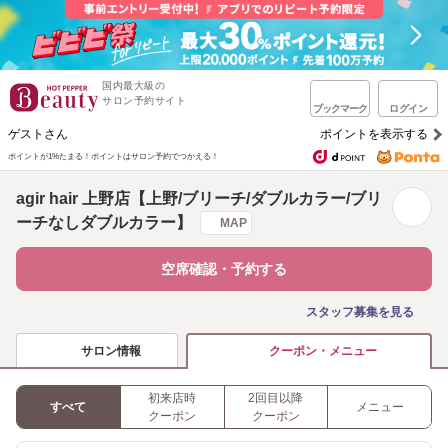
国内最大級の
サロン予約サイト
ブックマーク
ログイン
ゲストさん
ポイントを表示する
ポイントが1%たまる！
ポイントはサロン予約でつかえる！
agir hair 上野店【上野/ブリーチ/ダブルカラー/ブリ
ーチなしダブルカラー】
MAP
空席確認・予約する
スタッフ募集を見る
サロン情報
クーポン・メニュー
初来店時
2回目以降
すべて
メニュー
クーポン
クーポン