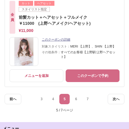
カット
ヘアセット
スタイリスト指定
全
前髪カット＋ヘアセット＋フルメイク
員
￥11000 (上野ヘアメイク/ヘアセット)
¥11,000
このクーポンの詳細
対象スタイリスト：
MERI 【上野】、SHIN 【上野】
その他条件：
すべてのお客様【上野駅/上野ヘアセッ
ト】
メニューを追加
このクーポンで予約
前へ
3
4
5
6
7
次へ
5 / 7ページ
メニュー