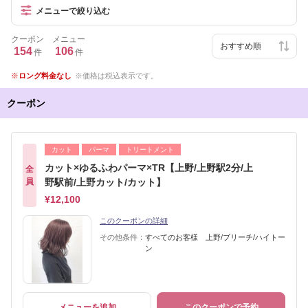
メニューで絞り込む
クーポン
メニュー
154
106
件
件
ロング料金なし
価格は税込表示です。
クーポン
カット
パーマ
トリートメント
カット×ゆるふわパーマ×TR【上野/上野駅2分/上
全
員
野駅前/上野カット/カット】
¥12,100
このクーポンの詳細
その他条件：
すべてのお客様 上野/ブリーチ/ハイトー
ン
メニューを追加
このクーポンで予約