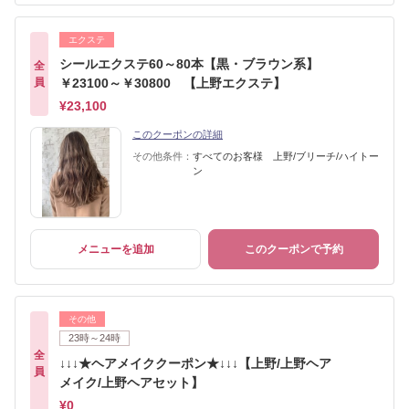
エクステ
シールエクステ60～80本【黒・ブラウン系】
全
員
￥23100～￥30800 【上野エクステ】
¥23,100
このクーポンの詳細
その他条件：
すべてのお客様 上野/ブリーチ/ハイトー
ン
メニューを追加
このクーポンで予約
その他
23時～24時
全
↓↓↓★ヘアメイククーポン★↓↓↓【上野/上野ヘア
員
メイク/上野ヘアセット】
¥0