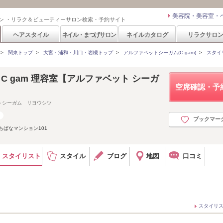
美容院・美容室・
ン ・リラク＆ビューティーサロン検索・予約サイト
ヘアスタイル
ネイル・まつげサロン
ネイルカタログ
リラクサロ
>
関東トップ
>
大宮・浦和・川口・岩槻トップ
>
アルファベットシーガム(C gam)
>
スタイ
et C gam 理容室【アルファベット シーガ
空席確認・予
トシーガム リヨウシツ
ブックマー
たちばなマンション101
スタイリスト
スタイル
ブログ
地図
口コミ
スタイリ