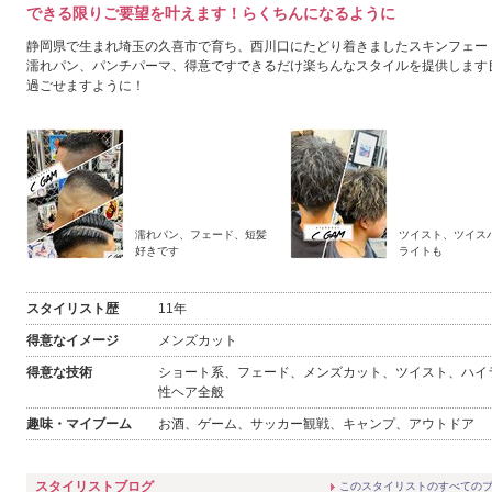
できる限りご要望を叶えます！らくちんになるように
静岡県で生まれ埼玉の久喜市で育ち、西川口にたどり着きましたスキンフェー
濡れパン、パンチパーマ、得意ですできるだけ楽ちんなスタイルを提供します
過ごせますように！
濡れパン、フェード、短髪
ツイスト、ツイス
好きです
ライトも
スタイリスト歴
11年
得意なイメージ
メンズカット
得意な技術
ショート系、フェード、メンズカット、ツイスト、ハイ
性ヘア全般
2026年9月
2026年10月
趣味・マイブーム
お酒、ゲーム、サッカー観戦、キャンプ、アウトドア
日
月
火
水
木
金
土
日
月
火
水
木
金
土
1
2
3
4
5
1
2
3
スタイリストブログ
このスタイリストのすべての