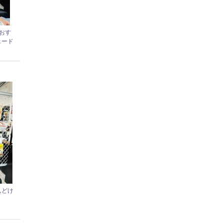
におす
ェード
んどけ