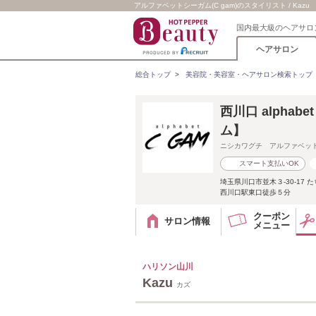
アルファベットシーガム(C gam)のスタイリスト / Kazu
国内最大級のヘアサロ
ヘアサロン
総合トップ
>
美容院・美容室・ヘアサロン検索トップ
西川口 alphab
ム】
ニシカワグチ アルファベッ
スマート支払いOK
埼玉県川口市並木３-30-17 
西川口駅東口徒歩５分
クーポン
サロン情報
メニュー
ハリソン山川
Kazu
カズ