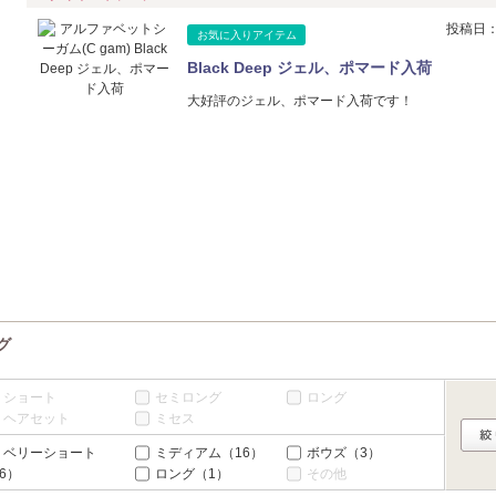
休
投稿日：2
6
7
8
9
10
11
12
4
5
6
7
8
9
10
お気に入りアイテム
休
休
休
休
Black Deep ジェル、ポマード入荷
13
14
15
16
17
18
19
11
12
13
14
15
16
17
休
休
休
休
休
大好評のジェル、ポマード入荷です！
20
21
22
23
24
25
26
18
19
20
21
22
23
24
休
休
休
休
27
28
29
30
25
26
27
28
29
30
31
休
休
休
休
グ
ショート
セミロング
ロング
ヘアセット
ミセス
ベリーショート
ミディアム
（16）
ボウズ
（3）
6）
ロング
（1）
その他