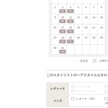
2
3
4
5
6
7
8
休
休
9
10
11
12
13
14
15
休
休
16
17
18
19
20
21
22
休
休
23
24
25
26
27
28
29
休
休
30
31
休
－
：未設定
：休業日
このスタイリストのヘアスタイルカタロ
ミディアム
レディース
ベリーショート
ショート
（12）
メンズ
（3