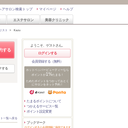
ヘアサロン検索トップ
マイページ
ヘルプ
ン
エステサロン
美容クリニック
リスト
>
Kazu
ようこそ、ゲストさん。
約する
ログインする
会員登録する（無料）
クする
ホットペッパービューティーなら
1%
ポイントが
たまる！
ためたポイントをつかっておとく
にサロンをネット予約！
たまるポイントについて
つかえるサービス一覧
ポイント設定変更
スト一覧へ戻る
ブックマーク
ログインすると会員情報に保存できます