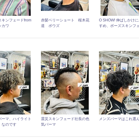
キンフェードfrom
赤髪ベリーショート 桜木花
O SHOW! 伸ばしかけ
ッカワ
道 ボウズ
すめ、ボーズスキンフ
パーマ、ハイライト
震災スキンフェード社長の色
メンズパーマはこれ選
、なのです
気パーマ