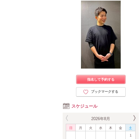
指名して予約する
ブックマークする
スケジュール
2026年8月
日
月
火
水
木
金
土
1