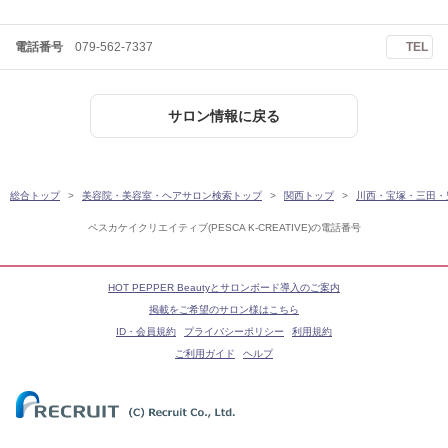
電話番号
079-562-7337
TEL
サロン情報に戻る
総合トップ
美容院・美容室・ヘアサロン検索トップ
関西トップ
川西・宝塚・三田・
ペスカケイクリエイティブ(PESCA K-CREATIVE)の電話番号
HOT PEPPER Beautyとサロンボード導入のご案内
掲載をご希望のサロン様はこちら
ID・会員規約
プライバシーポリシー
利用規約
ご利用ガイド
ヘルプ