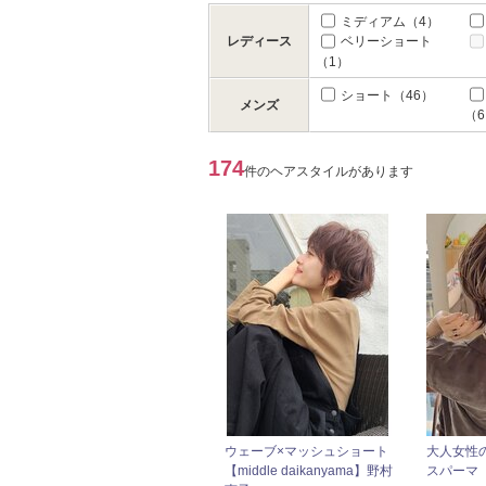
ミディアム
（4）
レディース
ベリーショート
（1）
ショート
（46）
メンズ
（
174
件のヘアスタイルがあります
ウェーブ×マッシュショート
大人女性
【middle daikanyama】野村
スパーマ