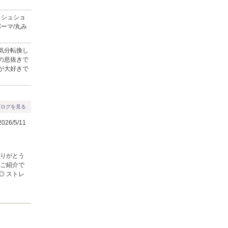
ッシュショ
ーマ/丸み
気分転換し
の息抜きで
が大好きで
ブログを見る
26/5/11
ありがとう
のご紹介で
◎ ストレ