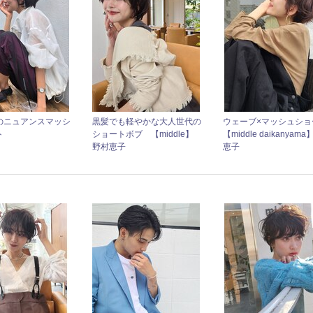
のニュアンスマッシ
黒髪でも軽やかな大人世代の
ウェーブ×マッシュショ
ト
ショートボブ 【middle】
【middle daikanyam
野村恵子
恵子