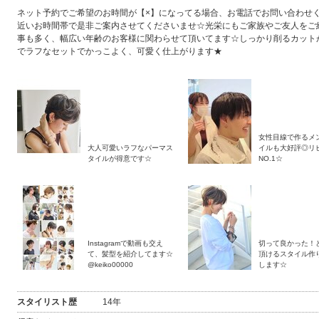
ネット予約でご希望のお時間が【×】になってる場合、お電話でお問い合わせ
近いお時間帯で是非ご案内させてくださいませ☆光栄にもご家族やご友人をご
事も多く、幅広い年齢のお客様に関わらせて頂いてます☆しっかり削るカット
でラフなセットでかっこよく、可愛く仕上がります★
女性目線で作るメ
大人可愛いラフなパーマス
イルも大好評◎リ
タイルが得意です☆
NO.1☆
Instagramで動画も交え
切って良かった！
て、髪型を紹介してます☆
頂けるスタイル作
@keiko00000
します☆
スタイリスト歴
14年