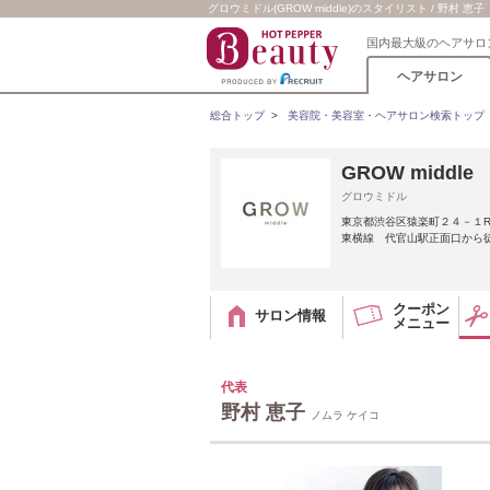
グロウミドル(GROW middle)のスタイリスト / 野村 恵子
国内最大級のヘアサロ
ヘアサロン
総合トップ
>
美容院・美容室・ヘアサロン検索トップ
GROW middle
グロウミドル
東京都渋谷区猿楽町２４－１RO
東横線 代官山駅正面口から
クーポン
サロン情報
メニュー
代表
野村 恵子
ノムラ ケイコ