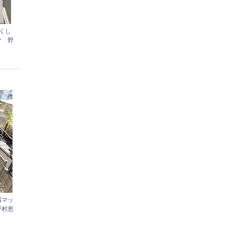
くし
マ 野
感マッ
野村恵