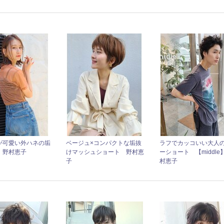
が可愛い外ハネの垢
ベージュ×コンパクトな垢抜
ラフでカッコいい大人
 野村恵子
けマッシュショート 野村恵
ーショート 【middle
子
村恵子