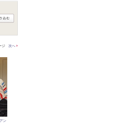
ページ
次へ
アン