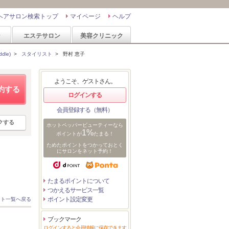
ヘアサロン検索トップ
マイページ
ヘルプ
ン
エステサロン
美容クリニック
dle)
>
スタイリスト
>
野村 恵子
ようこそ、ゲストさん。
約する
ログインする
会員登録する（無料）
クする
ホットペッパービューティーなら
1%
ポイントが
たまる！
ためたポイントをつかっておとく
にサロンをネット予約！
たまるポイントについて
つかえるサービス一覧
ポイント設定変更
スト一覧へ戻る
ブックマーク
ログインすると会員情報に保存できます