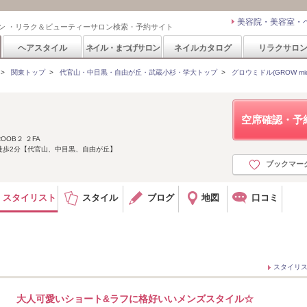
美容院・美容室・
ン ・リラク＆ビューティーサロン検索・予約サイト
ヘアスタイル
ネイル・まつげサロン
ネイルカタログ
リラクサロ
>
関東トップ
>
代官山・中目黒・自由が丘・武蔵小杉・学大トップ
>
グロウミドル(GROW mid
空席確認・予
OB２ ２FA
徒歩2分【代官山、中目黒、自由が丘】
ブックマー
スタイリスト
スタイル
ブログ
地図
口コミ
スタイリ
大人可愛いショート&ラフに格好いいメンズスタイル☆