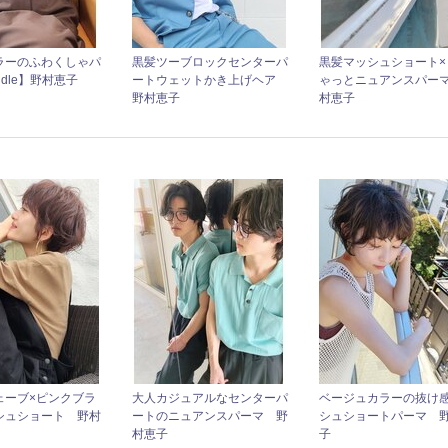
ラーのふわくしゃパ
黒髪ツーブロックセンターパ
黒髪マッシュショート×
ddle】野村恵子
ートウェットかき上げヘア
ゃっとニュアンスパー
野村恵子
村恵子
ェーブ×ピンクブラ
大人カジュアルなセンターパ
ベージュカラーの抜け
シュショート 野村
ートのニュアンスパーマ 野
シュショートパーマ 
村恵子
子