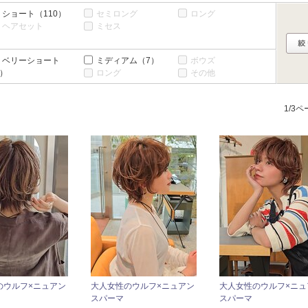
ショート
（110）
セミロング
ロング
ヘアセット
ミセス
ベリーショート
ミディアム
（7）
ボウズ
6）
ロング
その他
1/3
のウルフ×ニュアン
大人女性のウルフ×ニュアン
大人女性のウルフ×ニュ
スパーマ
スパーマ