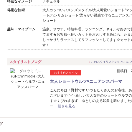
得意なイメージ
ナチュラル
得意な技術
大人カッコいいメンズスタイル/大人可愛いショート/マ
ート/ハンサムショート/柔らかい質感で作るニュアンスパ
ショート
趣味・マイブーム
温泉、サウナ、時短料理、ランニング、ネイルが好きで
てます★お客様へ良いカットをお返しする為にも、たま
しっかりリラックスしてリフレッシュしてます☆カット
す！
スタイリストブログ
このスタイリストのすべての
投稿日：20
おすすめスタイル
大人ショートウルフ×ニュアンスパーマ
こんにちは！野村です いつもたくさんのお客様、
ございます(^-^) 新しい大人女性のショートウルフ
す☆くびれすぎず、ゆとりのある印象を狙いました
ー…
続きを見る
グ