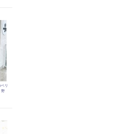
のベリ
】野