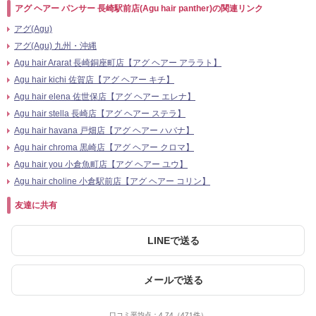
アグ ヘアー パンサー 長崎駅前店(Agu hair panther)の関連リンク
アグ(Agu)
アグ(Agu) 九州・沖縄
Agu hair Ararat 長崎銅座町店【アグ ヘアー アララト】
Agu hair kichi 佐賀店【アグ ヘアー キチ】
Agu hair elena 佐世保店【アグ ヘアー エレナ】
Agu hair stella 長崎店【アグ ヘアー ステラ】
Agu hair havana 戸畑店【アグ ヘアー ハバナ】
Agu hair chroma 黒崎店【アグ ヘアー クロマ】
Agu hair you 小倉魚町店【アグ ヘアー ユウ】
Agu hair choline 小倉駅前店【アグ ヘアー コリン】
友達に共有
LINEで送る
メールで送る
口コミ平均点：
4.74
（471件）