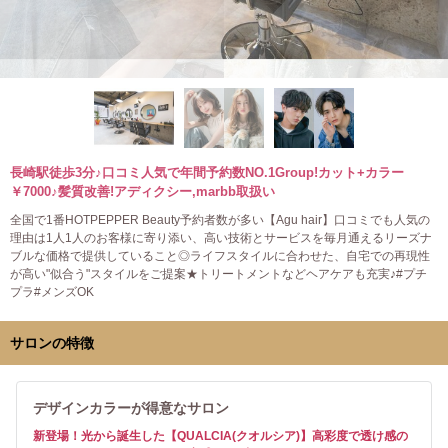
長崎駅徒歩3分♪口コミ人気で年間予約数NO.1Group!カット+カラー
￥7000♪髪質改善!アディクシー,marbb取扱い
全国で1番HOTPEPPER Beauty予約者数が多い【Agu hair】口コミでも人気の
理由は1人1人のお客様に寄り添い、高い技術とサービスを毎月通えるリーズナ
ブルな価格で提供していること◎ライフスタイルに合わせた、自宅での再現性
が高い"似合う"スタイルをご提案★トリートメントなどヘアケアも充実♪#プチ
プラ#メンズOK
サロンの特徴
デザインカラーが得意なサロン
新登場！光から誕生した【QUALCIA(クオルシア)】高彩度で透け感の