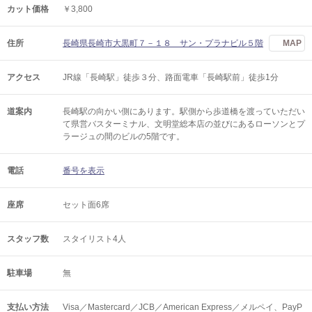
カット価格
￥3,800
住所
長崎県長崎市大黒町７－１８ サン・プラナビル５階
MAP
アクセス
JR線「長崎駅」徒歩３分、路面電車「長崎駅前」徒歩1分
道案内
長崎駅の向かい側にあります。駅側から歩道橋を渡っていただい
て県営バスターミナル、文明堂総本店の並びにあるローソンとプ
ラージュの間のビルの5階です。
電話
番号を表示
座席
セット面6席
スタッフ数
スタイリスト4人
駐車場
無
支払い方法
Visa／Mastercard／JCB／American Express／メルペイ、PayP