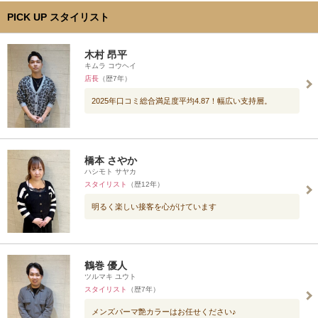
PICK UP スタイリスト
木村 昂平
キムラ コウヘイ
店長
（歴7年）
2025年口コミ総合満足度平均4.87！幅広い支持層。
橋本 さやか
ハシモト サヤカ
スタイリスト
（歴12年）
明るく楽しい接客を心がけています
鶴巻 優人
ツルマキ ユウト
スタイリスト
（歴7年）
メンズパーマ艶カラーはお任せください♪