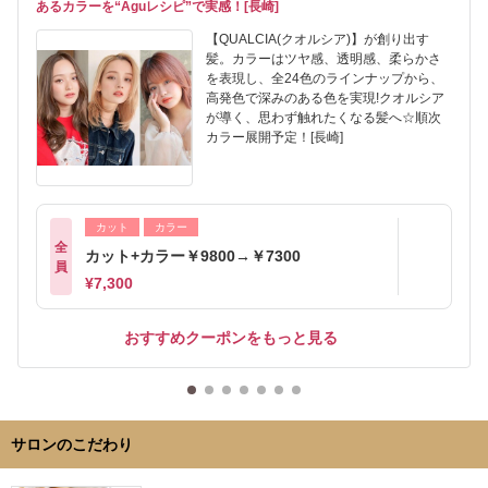
あるカラーを“Aguレシピ”で実感！[長崎]
【QUALCIA(クオルシア)】が創り出す
髪。カラーはツヤ感、透明感、柔らかさ
を表現し、全24色のラインナップから、
高発色で深みのある色を実現!クオルシア
が導く、思わず触れたくなる髪へ☆順次
カラー展開予定！[長崎]
カット
カラー
全
カット+カラー￥9800→￥7300
員
¥7,300
おすすめクーポンをもっと見る
サロンのこだわり