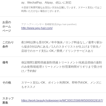
ay、WechatPay、Alipay、d払いに対応
※店頭で利用可能なお支払い方法を記載しています。スマート支払いではご
利用いただけない場合がございます。
お店の
アグ ヘアー パンサー 長崎駅前店(Agu hair panther)
ホーム
http://www.agu-hair.com/
ページ
こだわり
夜19時以降も受付OK／年中無休／ロング料金なし／最寄り駅か
条件
ら徒歩3分以内にある／1人のスタイリストが仕上げまで担当／
店頭でのカード支払いOK／禁煙／ドリンクサービスあり
備考
保証期間1週間/高級薬剤/高級トリートメント/化粧品登録の薬剤
のみ使用/前処理トリートメント付/営業時間ギリギリまで受け付
け／予約制/
その他
スマート支払いOK
ポイント利用OK
即時予約OK
メンズに
もオススメ
スタッフ
https://work.beauty.hotpepper.jp/WC00015586/WS0000028167/
募集