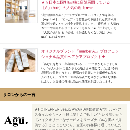
★☆日本全国/Hawaiiに店舗展開している
【Agu hair】の人気の理由★☆
"高技術×高品質×リーズナブル"で高い口コミ人気を誇る
【Agu hair】。コンセプトは有名店の卓越された技術や厳
選材料を通いやすい料金で提供すること。"透明感"で人気の
カラーや話題のトリートメントも取扱い★『仕上がり』も
『人気の薬剤』も『価格』も妥協したくない方は【Agu
hair】におまかせ♪
オリジナルブランド『number A.』プロフェッ
ショナル品質のヘアケアプロダクト★
「あなたを想う、美容師がいる。」ー"これがあるとより良
い。"そんな日々に豊かさと心地よさを感じていただける商
品開発を目指すうえで、現場の美容師の声を最優先に取り
入れました。プロユースの高品質でありながら適正な価格
により、お客様の毎日に新たな価値を創造いたします。
サロンからの一言
★HOTPEPPER Beauty AWARD多数受賞★"美しいヘア
スタイルをもっと手軽に楽しんで欲しい"という想いから
【ハイクオリティなサービスをリーズナブルな価格で提
供する】ことにこだわり、全国のお客様に通っていただ