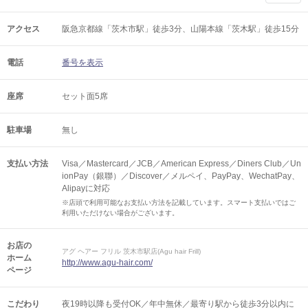
アクセス
阪急京都線「茨木市駅」徒歩3分、山陽本線「茨木駅」徒歩15分
電話
番号を表示
座席
セット面5席
駐車場
無し
支払い方法
Visa／Mastercard／JCB／American Express／Diners Club／Un
ionPay（銀聯）／Discover／メルペイ、PayPay、WechatPay、
Alipayに対応
※店頭で利用可能なお支払い方法を記載しています。スマート支払いではご
利用いただけない場合がございます。
お店の
アグ ヘアー フリル 茨木市駅店(Agu hair Frill)
ホーム
http://www.agu-hair.com/
ページ
こだわり
夜19時以降も受付OK／年中無休／最寄り駅から徒歩3分以内に