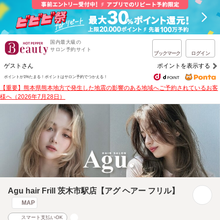
国内最大級の
サロン予約サイト
ブックマーク
ログイン
ゲストさん
ポイントを表示する
ポイントが1%たまる！
ポイントはサロン予約でつかえる！
【重要】熊本県熊本地方で発生した地震の影響のある地域へご予約されているお客
様へ（2026年7月28日）
Agu hair Frill 茨木市駅店【アグ ヘアー フリル】
MAP
スマート支払いOK