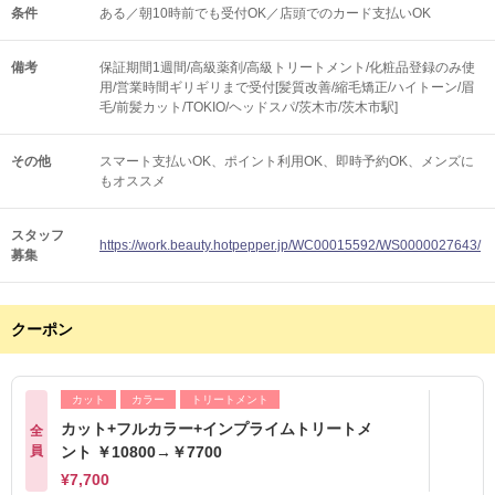
条件
ある／朝10時前でも受付OK／店頭でのカード支払いOK
備考
保証期間1週間/高級薬剤/高級トリートメント/化粧品登録のみ使
用/営業時間ギリギリまで受付[髪質改善/縮毛矯正/ハイトーン/眉
毛/前髪カット/TOKIO/ヘッドスパ/茨木市/茨木市駅]
その他
スマート支払いOK
ポイント利用OK
即時予約OK
メンズに
もオススメ
スタッフ
https://work.beauty.hotpepper.jp/WC00015592/WS0000027643/
募集
クーポン
カット
カラー
トリートメント
カット+フルカラー+インプライムトリートメ
全
員
ント ￥10800→￥7700
¥7,700