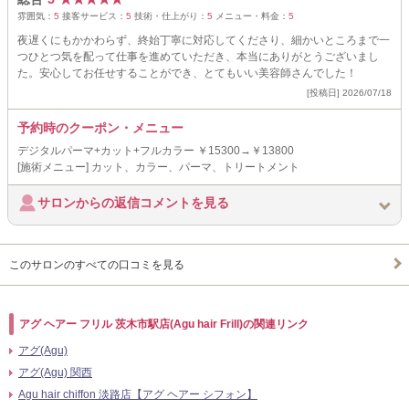
雰囲気：
5
接客サービス：
5
技術・仕上がり：
5
メニュー・料金：
5
夜遅くにもかかわらず、終始丁寧に対応してくださり、細かいところまで一
つひとつ気を配って仕事を進めていただき、本当にありがとうございまし
た。安心してお任せすることができ、とてもいい美容師さんでした！
[投稿日] 2026/07/18
予約時のクーポン・メニュー
デジタルパーマ+カット+フルカラー ￥15300→￥13800
[施術メニュー] カット、カラー、パーマ、トリートメント
サロンからの返信コメントを見る
このサロンのすべての口コミを見る
アグ ヘアー フリル 茨木市駅店(Agu hair Frill)の関連リンク
アグ(Agu)
アグ(Agu) 関西
Agu hair chiffon 淡路店【アグ ヘアー シフォン】