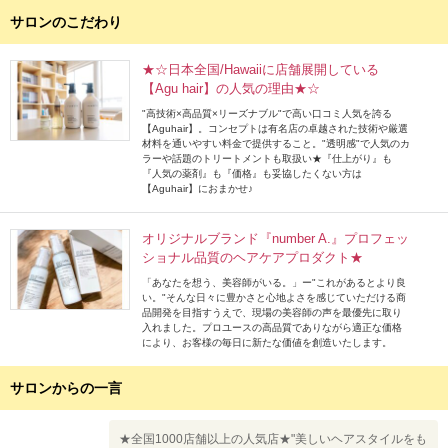
サロンのこだわり
★☆日本全国/Hawaiiに店舗展開している
【Agu hair】の人気の理由★☆
"高技術×高品質×リーズナブル"で高い口コミ人気を誇る
【Aguhair】。コンセプトは有名店の卓越された技術や厳選
材料を通いやすい料金で提供すること。"透明感"で人気のカ
ラーや話題のトリートメントも取扱い★『仕上がり』も
『人気の薬剤』も『価格』も妥協したくない方は
【Aguhair】におまかせ♪
オリジナルブランド『number A.』プロフェッ
ショナル品質のヘアケアプロダクト★
「あなたを想う、美容師がいる。」ー"これがあるとより良
い。"そんな日々に豊かさと心地よさを感じていただける商
品開発を目指すうえで、現場の美容師の声を最優先に取り
入れました。プロユースの高品質でありながら適正な価格
により、お客様の毎日に新たな価値を創造いたします。
サロンからの一言
★全国1000店舗以上の人気店★"美しいヘアスタイルをも