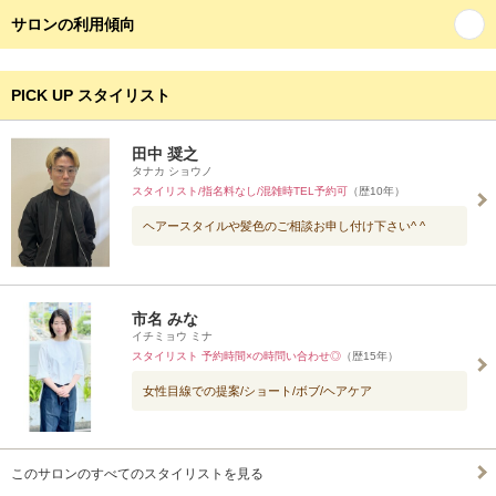
サロンの利用傾向
PICK UP スタイリスト
田中 奨之
タナカ ショウノ
スタイリスト/指名料なし/混雑時TEL予約可
（歴10年）
ヘアースタイルや髪色のご相談お申し付け下さい^ ^
市名 みな
イチミョウ ミナ
スタイリスト 予約時間×の時問い合わせ◎
（歴15年）
女性目線での提案/ショート/ボブ/ヘアケア
このサロンのすべてのスタイリストを見る