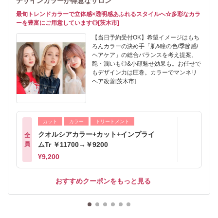
デザインカラーが得意なサロン
最旬トレンドカラーで立体感×透明感あふれるスタイルへ☆多彩なカラ
ーを豊富にご用意しています◎[茨木市]
【当日予約受付OK】希望イメージはもち
ろんカラーの決め手「肌&瞳の色/季節感/
ヘアケア」の総合バランスを考え提案。
艶・潤いも◎&小顔魅せ効果も。お任せで
もデザイン力は圧巻。カラーでマンネリ
ヘア改善[茨木市]
カット
カラー
トリートメント
クオルシアカラー+カット+インプライ
全
員
ムTr ￥11700→￥9200
¥9,200
おすすめクーポンをもっと見る