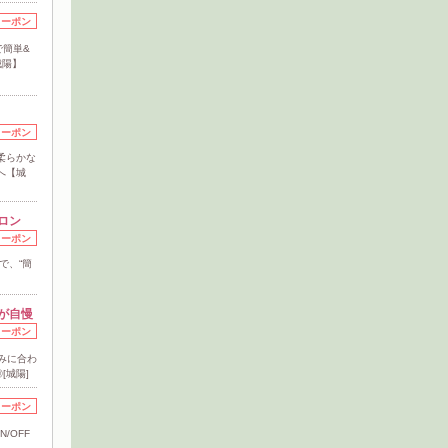
クーポン
で簡単&
城陽】
クーポン
柔らかな
へ【城
ロン
クーポン
で、“簡
が自慢
クーポン
悩みに合わ
[城陽]
クーポン
/OFF