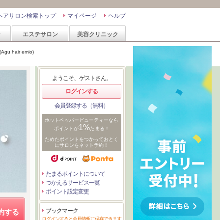
ヘアサロン検索トップ
マイページ
ヘルプ
ン
エステサロン
美容クリニック
 hair emio)
ようこそ、ゲストさん。
ログインする
会員登録する（無料）
ホットペッパービューティーなら
1%
ポイントが
たまる！
ためたポイントをつかっておとく
にサロンをネット予約！
たまるポイントについて
つかえるサービス一覧
ポイント設定変更
ブックマーク
約する
ログインすると会員情報に保存できます