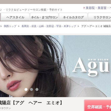
美容院・美容室・
ン ・リラク＆ビューティーサロン検索・予約サイト
ヘアスタイル
ネイル・まつげサロン
ネイルカタログ
リラクサロ
>
関西トップ
>
長岡京・伏見・山科・京田辺・宇治・木津トップ
>
アグ ヘアー エミオ 城陽店(Agu
emio 城陽店【アグ ヘアー エミオ】
空席確認・予
ウヨウテン