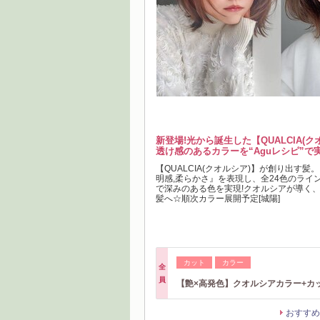
新登場!光から誕生した【QUALCIA(
透け感のあるカラーを“Aguレシピ”で
【QUALCIA(クオルシア)】が創り出す髪
明感,柔らかさ』を表現し、全24色のライ
で深みのある色を実現!クオルシアが導く
髪へ☆順次カラー展開予定[城陽]
カット
カラー
全
員
【艶×高発色】クオルシアカラー+カ
おすすめ