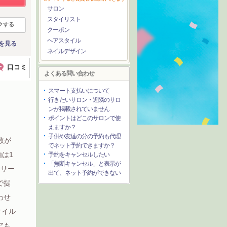
サロン
スタイリスト
クする
クーポン
ヘアスタイル
を見る
ネイルデザイン
口コミ
よくある問い合わせ
スマート支払いについて
行きたいサロン・近隣のサロ
ンが掲載されていません
ポイントはどこのサロンで使
えますか？
子供や友達の分の予約も代理
者数が
でネット予約できますか？
由は1
予約をキャンセルしたい
「無断キャンセル」と表示が
とサー
出て、ネット予約ができない
で提
わせ
タイル
アも