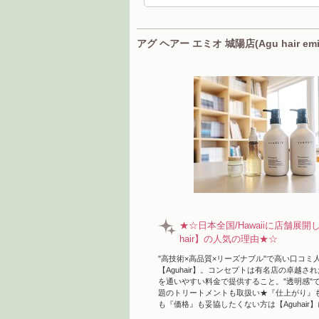
アグ ヘアー エミオ 城陽店(Agu hair e
★☆日本全国/Hawaiiに店舗展開
hair】の人気の理由★☆
"高技術×高品質×リーズナブル"で高い口コミ
【Aguhair】。コンセプトは有名店の卓越さ
を通いやすい料金で提供すること。"透明感"
題のトリートメントも取扱い★『仕上がり』
も『価格』も妥協したくない方は【Aguhai