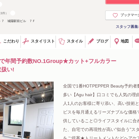
93件）
ブックマー
－７ 城陽駅前ビル ７Ｆ
スタッフ募集
こだわり
スタイリスト
スタイル
ブログ
地図
年間予約数NO.1Group★カット+フルカラー
取扱い!
全国で1番HOTPEPPER Beauty予約
多い【Agu hair】口コミでも人気の理
人1人のお客様に寄り添い、高い技術
ビスを毎月通えるリーズナブルな価格
供していること◎ライフスタイルに合
た、自宅での再現性が高い"似合う"ス
をご提案★トリートメントなどヘアケ