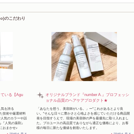
もカッコイイ優秀ヘア!仕事帰りも当日予約もO
陽】
mio)のこだわり
している【Agu
オリジナルブランド『number A.』プロフェッシ
ョナル品質のヘアケアプロダクト★
人気を誇る
「あなたを想う、美容師がいる。」ー"これがあるとより良
れた技術や厳選材料
い。"そんな日々に豊かさと心地よさを感じていただける商品開
で人気のカラーや話
発を目指すうえで、現場の美容師の声を最優先に取り入れまし
も『人気の薬剤』
た。プロユースの高品質でありながら適正な価格により、お客
r】におまかせ♪
様の毎日に新たな価値を創造いたします。