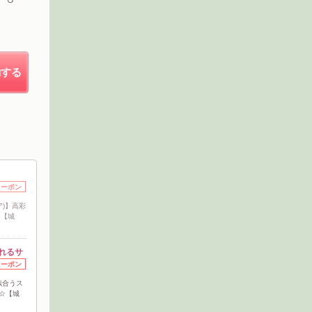
約する
クーポン
ア)】高彩
!【城
れるサ
クーポン
似合うス
☆【城