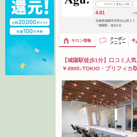
スマート支払いOK
4.61
（4
京都府城陽市寺田北山田２７
「城陽駅」徒歩1分
クーポン
サロン情報
メニュー
【城陽駅徒歩1分】口コミ人気で
￥4900♪TOKIO・プリフィカ