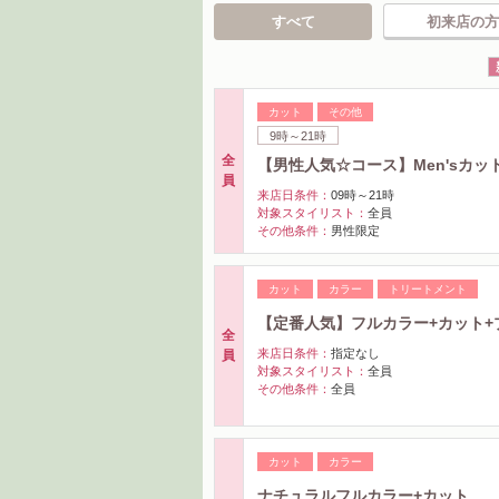
すべて
初来店の方
カット
その他
9時～21時
全
【男性人気☆コース】Men'sカッ
員
来店日条件：
09時～21時
対象スタイリスト：
全員
その他条件：
男性限定
カット
カラー
トリートメント
【定番人気】フルカラー+カット+プリ
全
来店日条件：
指定なし
員
対象スタイリスト：
全員
その他条件：
全員
カット
カラー
ナチュラルフルカラー+カット