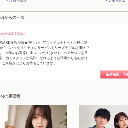
詳細を見る
詳細を見る
mio)からの一言
ROUP[城陽/学割U24]
uty AWARD多数受賞★"美しいヘアスタイルをもっと手軽に楽
いから【ハイクオリティなサービスをリーズナブルな価格で
り、全国のお客様に通っていただきやすいヘアサロンを目
様・働くスタッフが笑顔になれるような環境作りも心がけ
、ご来店を心よりお待ちしています。
空席確認・予
mio)の雰囲気