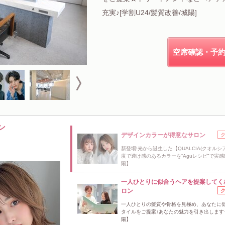
充実♪[学割U24/髪質改善/城陽]
空席確認・予
ン
デザインカラーが得意なサロン
新登場!光から誕生した【QUALCIA(クオルシ
度で透け感のあるカラーを“Aguレシピ”で実感
陽】
一人ひとりに似合うヘアを提案してく
ロン
一人ひとりの髪質や骨格を見極め、あなたに
タイルをご提案♪あなたの魅力を引き出します
陽】