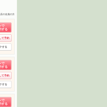
来店の全員の方
ンで
約する
して予約
クする
ンで
約する
して予約
クする
ンで
約する