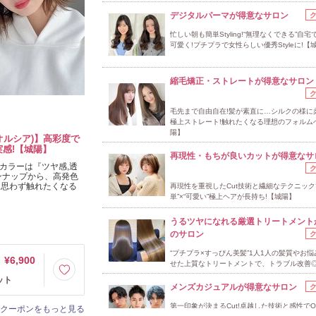
デジタルパーマが得意なサロン
忙しい朝も簡単Styling!“無理なくできる”自宅
可愛く!プチプラで女性らしい優秀Styleに!【
縮毛矯正・ストレートが得意なサロン
毛先まで自由自在!髪が素直に…シルクの様に
極上ストレート!触れたくなる理想のフォルム
陽】
クオルシア)】高彩度で
実感!【城陽】
再現性・もちが良いカットが得意なサ
。カラーは『ツヤ感,透
ンナップから、高発色
、思わず触れたくなる
再現性を重視したCut技術と繊細なテクニック
単”×“可愛い”極上ヘアが長持ち!【城陽】
うるツヤになれる厳選トリートメント
のサロン
“プチプラ×すっぴん美髪”1人1人の髪質やお
¥6,900
せた上質なトリートメントで、トラブル改善◎
ット
メンズカジュアルが得意なサロン
第一印象が決まるCut!卓越した技術と感性でON
クーポンをもっと見る