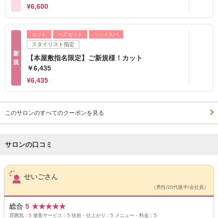
¥6,600
カット
ヘアセット
ヘッドスパ
スタイリスト指定
新
【本屋敷指名限定】ご新規様！カット
規
￥6,435
¥6,435
このサロンのすべてのクーポンを見る
サロンの口コミ
サロンPick Up
せいごさん
（男性/20代後半/会社員）
総合
5
★
★
★
★
★
雰囲気：
5
接客サービス：
5
技術・仕上がり：
5
メニュー・料金：
5