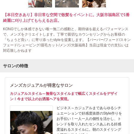
【本日空きあり】非日常な空間で散髪をイベントに。大阪市福島区で1番
綺麗に刈り上げてもらえるお店。
KONGでしか体感できない唯一無二の感動と、期待値を超えるパフォーマンス
で、メンズをクリエイトします。丁寧で親切なカウンセリングからお客様の
「ちょうど良い」に寄り添ったstyleを提案します。【バーバー/フェード/スキン
フェード/シェービング/眉毛カット/メンズ/大阪福島】当店は現金での支払いは
対応致しかねます
サロンの特徴
メンズカジュアルが得意なサロン
カジュアルスタイル～無骨なスタイルまで幅広くスタイルをデザイ
ン！今まで以上のお洒落ヘアを実現。
ビジネス～カジュアルまであらゆるシチ
ュエーションで好感度抜群のStyle作りを
お手伝い！一人一人の個性を活かし、ト
レンドを取り入れたセンスあふれる好感
度溢れるスタイルに。朝のスタイリング