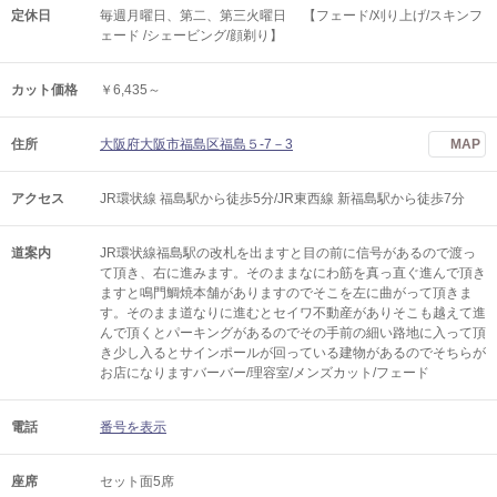
定休日
毎週月曜日、第二、第三火曜日 【フェード/刈り上げ/スキンフ
ェード /シェービング/顔剃り】
カット価格
￥6,435～
住所
大阪府大阪市福島区福島５-7－3
MAP
アクセス
JR環状線 福島駅から徒歩5分/JR東西線 新福島駅から徒歩7分
道案内
JR環状線福島駅の改札を出ますと目の前に信号があるので渡っ
て頂き、右に進みます。そのままなにわ筋を真っ直ぐ進んで頂き
ますと鳴門鯛焼本舗がありますのでそこを左に曲がって頂きま
す。そのまま道なりに進むとセイワ不動産がありそこも越えて進
んで頂くとパーキングがあるのでその手前の細い路地に入って頂
き少し入るとサインポールが回っている建物があるのでそちらが
お店になりますバーバー/理容室/メンズカット/フェード
電話
番号を表示
座席
セット面5席