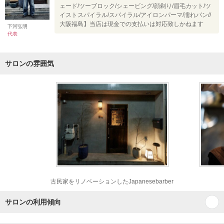
ェード/ツーブロック/シェービング/顔剃り/眉毛カット/ツ
イストスパイラル/スパイラル/アイロンパーマ/濡れパン//
大阪福島】当店は現金での支払いは対応致しかねます
下河弘明
代表
サロンの雰囲気
古民家をリノベーションしたJapanesebarber
サロンの利用傾向