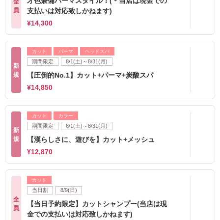
才色兼備パーマスタイル！(＊当店は現金での
全
員
支払いは対応致しかねます)
¥14,300
カット
パーマ
ヘッドスパ
期間限定
8/1(土)～8/31(月)
新
規
【圧倒的No.1】カット+パーマ+炭酸スパ
¥14,850
カット
カラー
期間限定
8/1(土)～8/31(月)
新
規
【漢らしさに、遊びを】カット+メッシュ
¥12,870
カット
当日割
8/9(日)
全
【当日予約限定】カットシャンプー(当店は現
員
金での支払いは対応致しかねます)