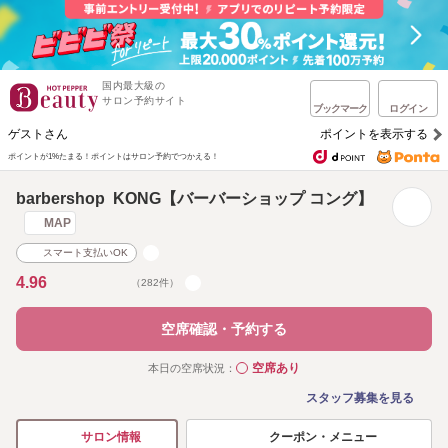
国内最大級の
サロン予約サイト
ブックマーク
ログイン
ゲストさん
ポイントを表示する
ポイントが1%たまる！
ポイントはサロン予約でつかえる！
barbershop KONG【バーバーショップ コング】
MAP
スマート支払いOK
4.96
（282件）
空席確認・予約する
空席あり
本日の空席状況：
◯
スタッフ募集を見る
クーポン・メニュー
サロン情報