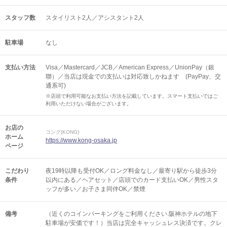
スタッフ数
スタイリスト2人／アシスタント2人
駐車場
なし
支払い方法
Visa／Mastercard／JCB／American Express／UnionPay（銀
聯）／当店は現金での支払いは対応致しかねます (PayPay、交
通系可)
※店頭で利用可能なお支払い方法を記載しています。スマート支払いではご
利用いただけない場合がございます。
お店の
コング(KONG)
ホーム
https://www.kong-osaka.jp
ページ
こだわり
夜19時以降も受付OK／ロング料金なし／最寄り駅から徒歩3分
条件
以内にある／ヘアセット／店頭でのカード支払いOK／男性スタ
ッフが多い／お子さま同伴OK／禁煙
備考
（近くのコインパーキングをご利用ください.阪神ホテルの地下
駐車場が安価です！）当店は完全キャッシュレス決済です。クレ