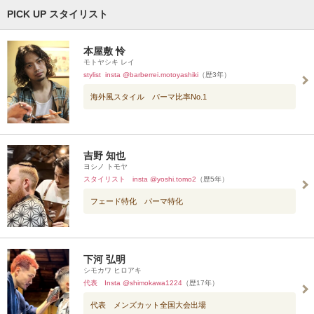
PICK UP スタイリスト
本屋敷 怜
モトヤシキ レイ
stylist insta @barberrei.motoyashiki
（歴3年）
海外風スタイル パーマ比率No.1
吉野 知也
ヨシノ トモヤ
スタイリスト insta @yoshi.tomo2
（歴5年）
フェード特化 パーマ特化
下河 弘明
シモカワ ヒロアキ
代表 Insta @shimokawa1224
（歴17年）
代表 メンズカット全国大会出場