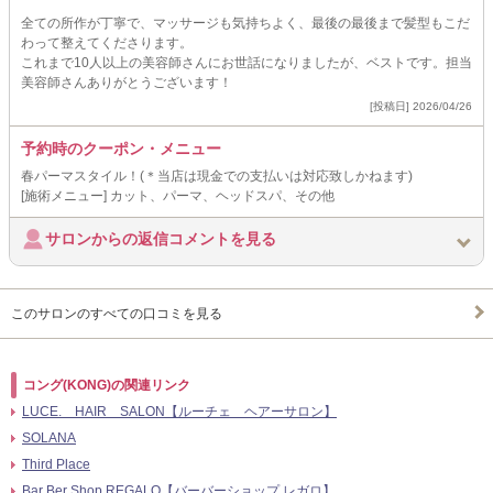
全ての所作が丁寧で、マッサージも気持ちよく、最後の最後まで髪型もこだ
わって整えてくださります。
これまで10人以上の美容師さんにお世話になりましたが、ベストです。担当
美容師さんありがとうございます！
[投稿日] 2026/04/26
予約時のクーポン・メニュー
春パーマスタイル！(＊当店は現金での支払いは対応致しかねます)
[施術メニュー] カット、パーマ、ヘッドスパ、その他
サロンからの返信コメントを見る
このサロンのすべての口コミを見る
コング(KONG)の関連リンク
LUCE. HAIR SALON【ルーチェ ヘアーサロン】
SOLANA
Third Place
Bar Ber Shop REGALO【バーバーショップ レガロ】