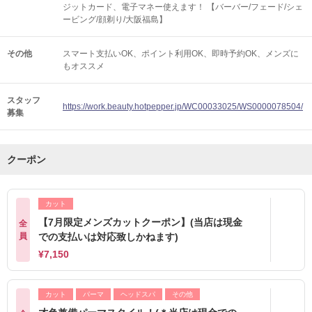
ジットカード、電子マネー使えます！ 【バーバー/フェード/シェ
ービング/顔剃り/大阪福島】
その他
スマート支払いOK
ポイント利用OK
即時予約OK
メンズに
もオススメ
スタッフ
https://work.beauty.hotpepper.jp/WC00033025/WS0000078504/
募集
クーポン
カット
【7月限定メンズカットクーポン】(当店は現金
全
員
での支払いは対応致しかねます)
¥7,150
カット
パーマ
ヘッドスパ
その他