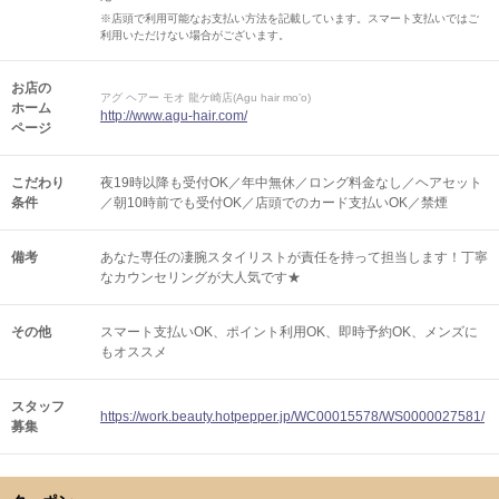
※店頭で利用可能なお支払い方法を記載しています。スマート支払いではご
利用いただけない場合がございます。
お店の
アグ ヘアー モオ 龍ケ崎店(Agu hair mo’o)
ホーム
http://www.agu-hair.com/
ページ
こだわり
夜19時以降も受付OK／年中無休／ロング料金なし／ヘアセット
条件
／朝10時前でも受付OK／店頭でのカード支払いOK／禁煙
備考
あなた専任の凄腕スタイリストが責任を持って担当します！丁寧
なカウンセリングが大人気です★
その他
スマート支払いOK
ポイント利用OK
即時予約OK
メンズに
もオススメ
スタッフ
https://work.beauty.hotpepper.jp/WC00015578/WS0000027581/
募集