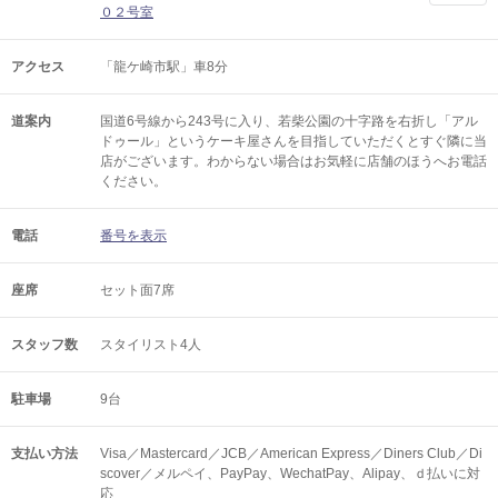
０２号室
アクセス
「龍ケ崎市駅」車8分
道案内
国道6号線から243号に入り、若柴公園の十字路を右折し「アル
ドゥール」というケーキ屋さんを目指していただくとすぐ隣に当
店がございます。わからない場合はお気軽に店舗のほうへお電話
ください。
電話
番号を表示
座席
セット面7席
スタッフ数
スタイリスト4人
駐車場
9台
支払い方法
Visa／Mastercard／JCB／American Express／Diners Club／Di
scover／メルペイ、PayPay、WechatPay、Alipay、ｄ払いに対
応