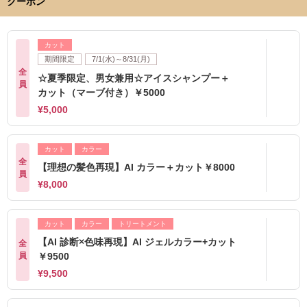
クーポン
カット
期間限定
7/1(水)～8/31(月)
全
☆夏季限定、男女兼用☆アイスシャンプー＋
員
カット（マーブ付き）￥5000
¥5,000
カット
カラー
全
【理想の髪色再現】AI カラー＋カット￥8000
員
¥8,000
カット
カラー
トリートメント
【AI 診断×色味再現】AI ジェルカラー+カット
全
員
￥9500
¥9,500