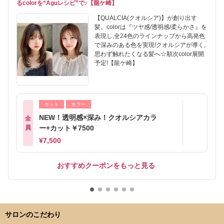
るcolorを“Aguレシピ”で♪【龍ケ崎】
【QUALCIA(クオルシア)】が創り出す
髪。colorは『ツヤ感/透明感/柔らかさ』を
表現し,全24色のラインナップから高発色
で深みのある色を実現!クオルシアが導く,
思わず触れたくなる髪へ☆順次color展開
予定!【龍ケ崎】
カット
カラー
NEW！透明感×深み！クオルシアカラ
全
員
ー+カット￥7500
¥7,500
おすすめクーポンをもっと見る
サロンのこだわり