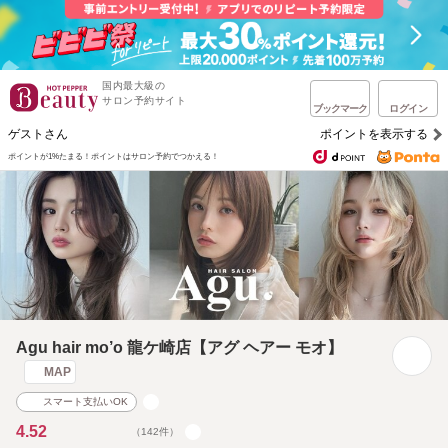
国内最大級の
サロン予約サイト
ブックマーク
ログイン
ゲストさん
ポイントを表示する
ポイントが1%たまる！
ポイントはサロン予約でつかえる！
Agu hair mo’o 龍ケ崎店【アグ ヘアー モオ】
MAP
スマート支払いOK
4.52
（142件）