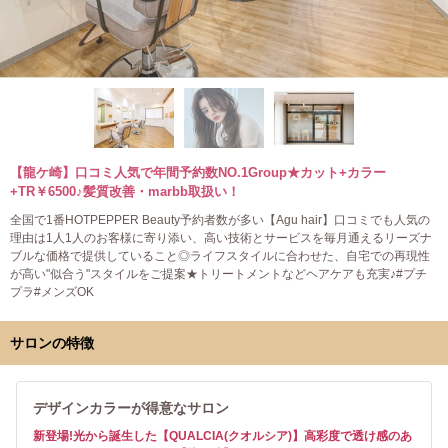
【龍ケ崎】口コミ人気で年間予約数NO.1Group★カット+カラー
+TR￥6500♪髪質改善・marbb取扱い！
全国で1番HOTPEPPER Beauty予約者数が多い【Agu hair】口コミでも人気の
理由は1人1人のお客様に寄り添い、高い技術とサービスを毎月通えるリーズナ
ブルな価格で提供していること◎ライフスタイルに合わせた、自宅での再現性
が高い"似合う"スタイルをご提案★トリートメントなどヘアケアも充実♪#プチ
プラ#メンズOK
サロンの特徴
デザインカラーが得意なサロン
新登場!光から誕生した【QUALCIA(クオルシア)】高彩度で透け感のあ