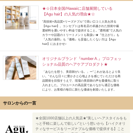
★☆日本全国/Hawaiiに店舗展開している
【Agu hair】の人気の理由★☆
"高技術×高品質×リーズナブル"で高い口コミ人気を誇る
【Agu hair】。コンセプトは有名店の卓越された技術や厳
選材料を通いやすい料金で提供すること。"透明感"で人気の
カラーや話題のトリートメントも取扱い★『仕上がり』も
『人気の薬剤』も『価格』も妥協したくない方は【Agu
hair】におまかせ♪
オリジナルブランド『number A.』プロフェッ
ショナル品質のヘアケアプロダクト★
「あなたを想う、美容師がいる。」ー"これがあるとより良
い。"そんな日々に豊かさと心地よさを感じていただける商
品開発を目指すうえで、現場の美容師の声を最優先に取り
入れました。プロユースの高品質でありながら適正な価格
により、お客様の毎日に新たな価値を創造いたします。
サロンからの一言
★全国1000店舗以上の人気店★"美しいヘアスタイルをも
っと手軽に楽しんで欲しい"という想いから【ハイクオリ
ティなサービスをリーズナブルな価格で提供する】こと