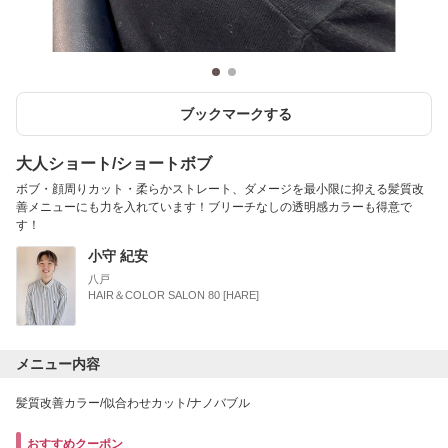
ブックマークする
大人ショート/ショートボブ
ボブ・顔周りカット・柔らかストレート、ダメージを最小限に抑える髪質改
善メニューにも力を入れています！ブリーチなしの透明感カラーも得意で
す！
小守 紀安
八戸
HAIR＆COLOR SALON 80 [HARE]
メニュー内容
髪質改善カラー/似合わせカット/ナノバブル
おすすめクーポン