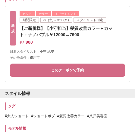
カット
カラー
トリートメント
期間限定
8/1(土)～9/30(水)
スタイリスト指定
新
【ご新規様】【小守担当】髪質改善カラー＋カッ
規
ト＋ナノバブル￥12000→7900
¥7,900
対象スタイリスト：
小守 紀安
その他条件：
併用可
このクーポンで予約
スタイル情報
タグ
大人ショート
ショートボブ
髪質改善カラー
八戸美容室
モデル情報