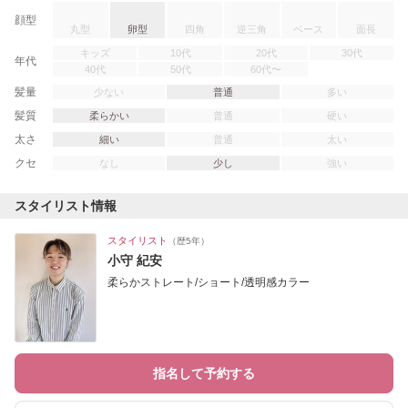
顔型
丸型
卵型
四角
逆三角
ベース
面長
キッズ
10代
20代
30代
年代
40代
50代
60代〜
髪量
少ない
普通
多い
髪質
柔らかい
普通
硬い
太さ
細い
普通
太い
クセ
なし
少し
強い
スタイリスト情報
スタイリスト
（歴5年）
小守 紀安
柔らかストレート/ショート/透明感カラー
指名して予約する