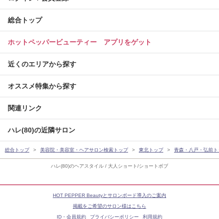
総合トップ
ホットペッパービューティー アプリをゲット
近くのエリアから探す
オススメ特集から探す
関連リンク
ハレ(80)の近隣サロン
総合トップ
美容院・美容室・ヘアサロン検索トップ
東北トップ
青森・八戸・弘前ト
ハレ(80)のヘアスタイル / 大人ショート/ショートボブ
HOT PEPPER Beautyとサロンボード導入のご案内
掲載をご希望のサロン様はこちら
ID・会員規約
プライバシーポリシー
利用規約