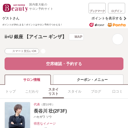
国内最大級の
サロン予約サイト
ブックマーク
ログイン
ゲストさん
ポイントを表示する
ポイントが1%たまる！
ポイントはサロン予約でつかえる！
ii+U 銀座 【アイユー ギンザ】
MAP
スマート支払いOK
空席確認・予約する
クーポン・メニュー
サロン情報
スタイ
トップ
こだわり
スタイル
ブログ
口コミ
リスト
代表
（歴10年）
長谷川 壮(2F3F)
ハセガワ ソウ
得意なイメージ