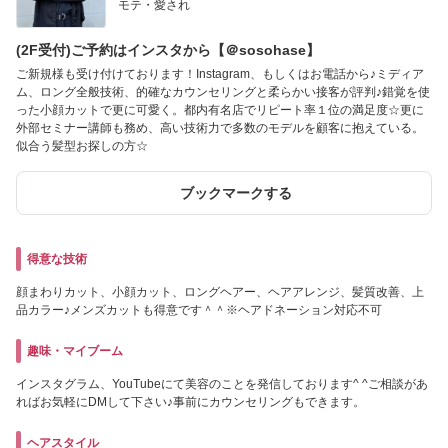
モテ・愛され
(2F受付)ご予約はインスタから【＠sosohase】
ご新規様も受け付けております！Instagram、もしくはお電話から♪ミディア
ム、ロング全般技術、的確なカウンセリングと柔らかい接客が評判♪錯覚を使
った小顔カットで更に可愛く。都内有名店でリピート率１位の満足度☆更に
外部セミナー講師も務め、高い技術力で多数のモデルを顧客に抱えている。
似合う髪型お探しの方☆
ブックマークする
得意な技術
顔まわりカット、小顔カット、ロングヘアー、ヘアアレンジ、髪質改善、上
品カラー♪メンズカットも得意です＾＾※ヘアドネーション対応不可
趣味・マイブーム
インスタグラム、YouTubeにて美容のことを発信しております^ ^ご相談があ
ればお気軽にDMして下さい♪事前にカウンセリングもできます。
ヘアスタイル