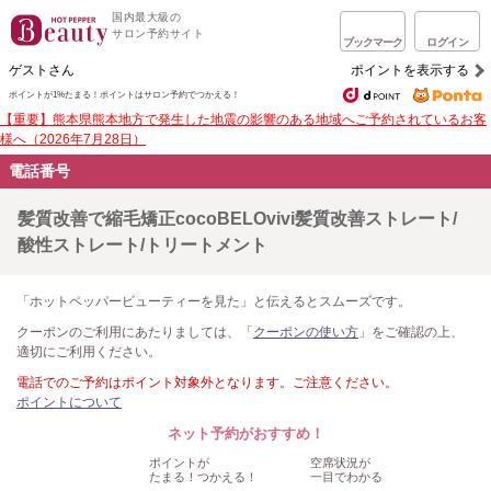
国内最大級の
サロン予約サイト
ブックマーク
ログイン
ゲストさん
ポイントを表示する
ポイントが1%たまる！
ポイントはサロン予約でつかえる！
【重要】熊本県熊本地方で発生した地震の影響のある地域へご予約されているお客
様へ（2026年7月28日）
電話番号
髪質改善で縮毛矯正cocoBELOvivi髪質改善ストレート/
酸性ストレート/トリートメント
「ホットペッパービューティーを見た」と伝えるとスムーズです。
クーポンのご利用にあたりましては、「
クーポンの使い方
」をご確認の上、
適切にご利用ください。
電話でのご予約はポイント対象外となります。ご注意ください。
ポイントについて
ネット予約がおすすめ！
ポイントが
空席状況が
たまる！つかえる！
一目でわかる