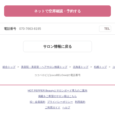
ネットで空席確認・予約する
電話番号
070-7663-8195
TEL
サロン情報に戻る
総合トップ
美容院・美容室・ヘアサロン検索トップ
北海道トップ
札幌トップ
コ
ココベロビビ(cocoBELOvivi)の電話番号
HOT PEPPER Beautyとサロンボード導入のご案内
掲載をご希望のサロン様はこちら
ID・会員規約
プライバシーポリシー
利用規約
ご利用ガイド
ヘルプ