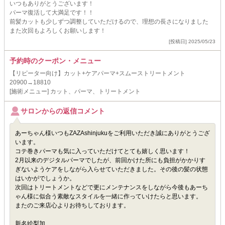
いつもありがとうございます！
パーマ復活して大満足です！！
前髪カットも少しずつ調整していただけるので、理想の長さになりました
また次回もよろしくお願いします！
[投稿日] 2025/05/23
予約時のクーポン・メニュー
【リピーター向け】カット+ケアパーマ+スムーストリートメント
20900→18810
[施術メニュー] カット、パーマ、トリートメント
サロンからの返信コメント
あーちゃん様いつもZAZAshinjukuをご利用いただき誠にありがとうござ
います。
コテ巻きパーマも気に入っていただけてとても嬉しく思います！
2月以来のデジタルパーマでしたが、前回かけた所にも負担がかかりす
ぎないようケアをしながら入らせていただきました。その後の髪の状態
はいかがでしょうか。
次回はトリートメントなどで更にメンテナンスをしながら今後もあーち
ゃん様に似合う素敵なスタイルを一緒に作っていけたらと思います。
またのご来店心よりお待ちしております。
新名絵梨加