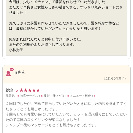
今回は、少しイメチェンして前髪を作らせていただきました。
またカッコ良さと女性らしさの融合できる、すっきり丸みショートにき
りました！
お久しぶりに前髪も作らせていただきましたので、髪を乾かす際など
は、最初に乾かしていただいてからが良いかと思います！
何かあればなんなりとお申し付け下さいませ。
またのご利用心よりお待ちしております。
小林光子
nさん
（女性/30代前半）
総合
5
★
★
★
★
★
雰囲気：
5
接客サービス：
5
技術・仕上がり：
5
メニュー・料金：
5
２回目でしたが、初めて担当していただいたときに話した内容を覚えててく
ださってとても嬉しかったです。
今回もとても可愛い色にしていただいて、カットも理想通りにしていただい
たので毎日のスタイリングが楽になりました！
シャンプー後のマッサージもとても気持ちよかったです。