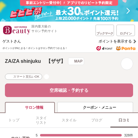
国内最大級の
サロン予約サイト
ブックマーク
ログイン
ゲストさん
ポイントを表示する
ポイントが1%たまる！
ポイントはサロン予約でつかえる！
ZA/ZA shinjuku 【ザザ】
MAP
スマート支払いOK
空席確認・予約する
クーポン・メニュー
サロン情報
スタイ
トップ
スタイル
ブログ
口コミ
リスト
5
328