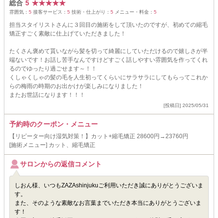
総合
5
★
★
★
★
★
雰囲気：
5
接客サービス：
5
技術・仕上がり：
5
メニュー・料金：
5
担当スタイリストさんに３回目の施術をして頂いたのですが、初めての縮毛
矯正すごく素敵に仕上げていただきました！
たくさん褒めて貰いながら髪を切って綺麗にしていただけるので嬉しさが半
端ないです！お話し苦手なんですけどすごく話しやすい雰囲気を作ってくれ
るのでゆったり過ごせます～！！
くしゃくしゃの髪の毛を人生初ってくらいにサラサラにしてもらってこれか
らの梅雨の時期のお出かけが楽しみになりました！
またお世話になります！！！
[投稿日] 2025/05/31
予約時のクーポン・メニュー
【リピーター向け湿気対策！】カット+縮毛矯正 28600円→23760円
[施術メニュー] カット、縮毛矯正
サロンからの返信コメント
しおん様、いつもZAZAshinjukuご利用いただき誠にありがとうございま
す。
また、そのような素敵なお言葉までいただき本当にありがとうございま
す！