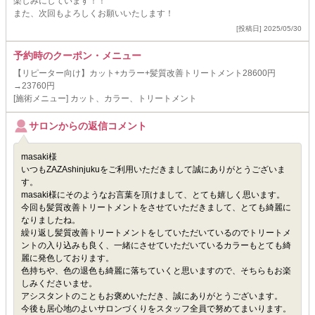
楽しみにしています！！
また、次回もよろしくお願いいたします！
[投稿日] 2025/05/30
予約時のクーポン・メニュー
【リピーター向け】カット+カラー+髪質改善トリートメント28600円
→23760円
[施術メニュー] カット、カラー、トリートメント
サロンからの返信コメント
masaki様
いつもZAZAshinjukuをご利用いただきまして誠にありがとうございま
す。
masaki様にそのようなお言葉を頂けまして、とても嬉しく思います。
今回も髪質改善トリートメントをさせていただきまして、とても綺麗に
なりましたね。
繰り返し髪質改善トリートメントをしていただいているのでトリートメ
ントの入り込みも良く、一緒にさせていただいているカラーもとても綺
麗に発色しております。
色持ちや、色の退色も綺麗に落ちていくと思いますので、そちらもお楽
しみくださいませ。
アシスタントのこともお褒めいただき、誠にありがとうございます。
今後も居心地のよいサロンづくりをスタッフ全員で努めてまいります。