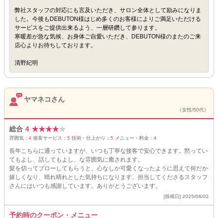
弊社スタッフの対応にも言及いただき、サロン全体として励みになりま
した。今後もDEBUTON様はじめ多くのお客様によりご満足いただける
サービスをご提供出来るよう、一層研鑽して参ります。
寒暖差が急な気候、お身体ご自愛いただき、DEBUTON様のまたのご来
店心よりお待ちしております。
清野紀明
ヤマネコさん
（女性/50代）
総合
4
★
★
★
★
★
雰囲気：
4
接客サービス：
5
技術・仕上がり：
5
メニュー・料金：
4
長年こちらに通っていますが、いつも丁寧な接客で安心できます。黙ってい
てもよし、話してもよし、な雰囲気に癒されます。
髪を切ってブローしてもらうと、心なしか可愛くなったように思えて何だか
嬉しくなり、晴れ晴れとした気持ちになります。担当してくださるスタッフ
さんにはいつも感謝しています。ありがとうございます。
[投稿日] 2025/06/02
予約時のクーポン・メニュー