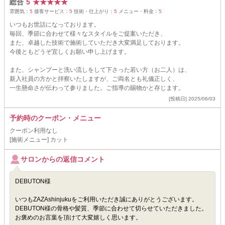
総合
5
★
★
★
★
★
雰囲気：
5
接客サービス：
5
技術・仕上がり：
5
メニュー・料金：
5
いつもお世話になっております。
毎回、季節に合わせて様々なスタイルをご提案いただき、
また、卓越した技術で施術していただき大変満足しております。
今後ともどうぞ宜しくお願い申し上げます。
また、シャンプーと洗い流しをして下さった若い方（お二人）は、
新入社員の方かと拝察いたしますが、ご両名とも礼儀正しく、
一生懸命さが伝わって参りました。ご指導の賜物かと存じます。
[投稿日] 2025/06/03
予約時のクーポン・メニュー
クーポン利用なし
[施術メニュー] カット
サロンからの返信コメント
DEBUTON様
いつもZAZAshinjukuをご利用いただき誠にありがとうございます。
DEBUTON様の骨格や髪質、季節に合わせて切らせていただきました。
お褒めのお言葉を頂けて大変嬉しく思います。