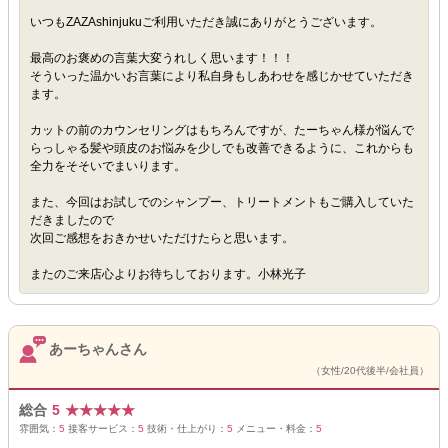
いつもZAZAshinjukuご利用いただき誠にありがとうございます。
最高のお褒めの言葉大変うれしく思います！！！
そういった温かいお言葉により私自身もしあわせを感じかせていただき
ます。
カットの前のカウンセリングはもちろんですが、たーちゃん様が悩んで
らっしゃる髪や頭皮のお悩みを少しでも改善できるように、これからも
全力をそそいでまいります。
また、今回はお試しでのシャンプー、トリートメントもご購入していた
だきましたので
次回ご感想をおきかせいただけたらと思います。
またのご来店心よりお待ちしております。小林光子
あーちゃんさん
（女性/20代後半/会社員）
総合
5
★
★
★
★
★
雰囲気：
5
接客サービス：
5
技術・仕上がり：
5
メニュー・料金：
5