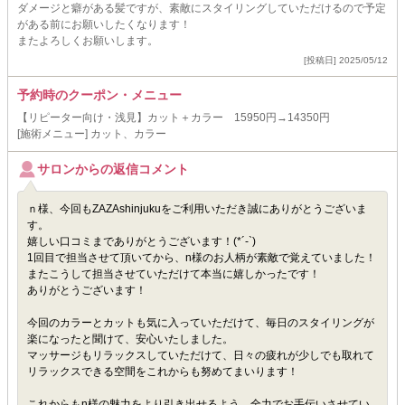
ダメージと癖がある髪ですが、素敵にスタイリングしていただけるので予定
がある前にお願いしたくなります！
またよろしくお願いします。
[投稿日] 2025/05/12
予約時のクーポン・メニュー
【リピーター向け・浅見】カット＋カラー 15950円→14350円
[施術メニュー] カット、カラー
サロンからの返信コメント
ｎ様、今回もZAZAshinjukuをご利用いただき誠にありがとうございま
す。
嬉しい口コミまでありがとうございます！(*´-`)
1回目で担当させて頂いてから、n様のお人柄が素敵で覚えていました！
またこうして担当させていただけて本当に嬉しかったです！
ありがとうございます！
今回のカラーとカットも気に入っていただけて、毎日のスタイリングが
楽になったと聞けて、安心いたしました。
マッサージもリラックスしていただけて、日々の疲れが少しでも取れて
リラックスできる空間をこれからも努めてまいります！
これからもn様の魅力をより引き出せるよう、全力でお手伝いさせてい