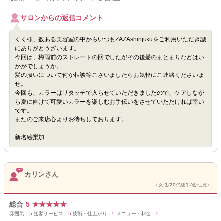
サロンからの返信コメント
くく様、数ある美容室の中からいつもZAZAshinjukuをご利用いただき誠
にありがとうざいます。
今回は、梅雨前のストレートの回でしたがその後髪のまとまりなどはい
かがでしょうか。
髪の扱いについて何か相談等ございましたらお気軽にご連絡くださいま
せ。
今回も、カラーはリタッチで入らせていただきましたので、ケアしなが
ら夏に向けて可愛いカラーを楽しむお手伝いをさせていただければ幸い
です。
またのご来店心よりお待ちしております。
新名絵梨加
カリンさん
（女性/20代後半/会社員）
総合
5
★
★
★
★
★
雰囲気：
5
接客サービス：
5
技術・仕上がり：
5
メニュー・料金：
5