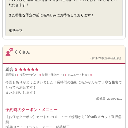
ただきます！
また特別な予定の前にも楽しみにお待ちしております！
浅見千花
くくさん
（女性/20代前半/会社員）
総合
5
★
★
★
★
★
雰囲気：
5
接客サービス：
5
技術・仕上がり：
5
メニュー・料金：
5
今回もありがとうございました！長時間の施術にもかかわらず丁寧な接客で
とっても満足です！
またお願いします！
[投稿日] 2025/05/12
予約時のクーポン・メニュー
【お任せクーポン】カット+αのメニューで総額から10%off♪※カット選択必
須
[施術メニュー] カット、カラー、縮毛矯正