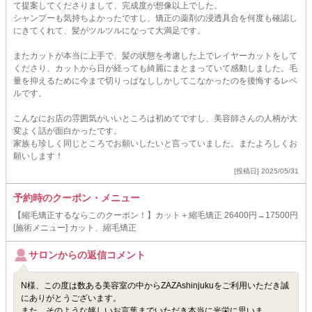
て提案してくださりまして、完成度が想像以上でした。
シャンプーも気持ちよかったですし、矯正の薬剤の浸透具合を何度も確認し
にきてくれて、髪がツルツルになって大満足です。
またカットが本当に上手で、髪の状態を考慮した上でレイヤーカットをして
くださり、カットから日が経っても綺麗にまとまっていて感動しました。毛
量を抑えるために今まで切りっぱなししかしてこなかったのを後悔するレベ
ルです。
こんなにお店の雰囲気がいいところは初めてですし、美容師さんの人柄が大
変よく話が面白かったです。
家族も珍しく同じところでお願いしたいと言っていました。またよろしくお
願いします！
[投稿日] 2025/05/31
予約時のクーポン・メニュー
【縮毛矯正するならこのクーポン！】カット＋縮毛矯正 26400円→17500円
[施術メニュー] カット、縮毛矯正
サロンからの返信コメント
N様、この度は数ある美容室の中からZAZAshinjukuをご利用いただき誠
にありがとうございます。
また、そのような嬉しいお言葉までいただき本当に光栄に思いま