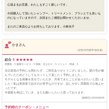
心温まるお言葉、わたしもすごく嬉しいです。
今回購入して頂いたシャンプー、トリートメント、ブラシとても良いも
のになっていますので、次回またご感想お聞かせくださいませ。
またのご来店心よりお待ちしております。小林光子
かまさん
（女性/20代前半/会社員）
総合
5
★
★
★
★
★
雰囲気：
5
接客サービス：
5
技術・仕上がり：
5
メニュー・料金：
5
当日直前の予約にも関わらず、ご対応ありがとうございました。髪の毛が傷
んでいたためどうしてもカットして直したく予約しました。
モデルとなる画像を見せていただき、共有できたことがありがたいと思いま
した！私は美容室で話すのが苦手なのですが、話しやすい雰囲気で心地よか
ったです。
今後髪を伸ばしていき、またお願いしたいと思っております。
[投稿日] 2025/06/05
予約時のクーポン・メニュー