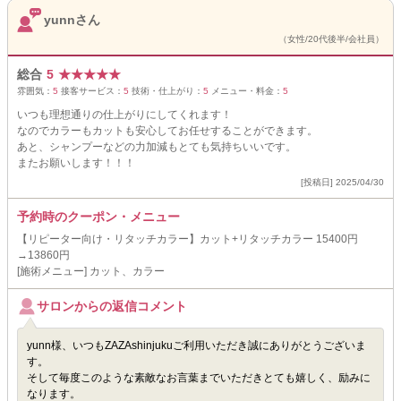
yunnさん
（女性/20代後半/会社員）
総合
5
★
★
★
★
★
雰囲気：
5
接客サービス：
5
技術・仕上がり：
5
メニュー・料金：
5
いつも理想通りの仕上がりにしてくれます！
なのでカラーもカットも安心してお任せすることができます。
あと、シャンプーなどの力加減もとても気持ちいいです。
またお願いします！！！
[投稿日] 2025/04/30
予約時のクーポン・メニュー
【リピーター向け・リタッチカラー】カット+リタッチカラー 15400円
→13860円
[施術メニュー] カット、カラー
サロンからの返信コメント
yunn様、いつもZAZAshinjukuご利用いただき誠にありがとうございま
す。
そして毎度このような素敵なお言葉までいただきとても嬉しく、励みに
なります。