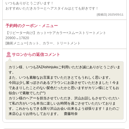
いつもありがとうございます！
おすすめいただきカラーとヘアスタイルはとても好きです！
[投稿日] 2025/05/11
予約時のクーポン・メニュー
【リピーター向け】カット+ケアカラー+スムーストリートメント
20900→17820
[施術メニュー] カット、カラー、トリートメント
サロンからの返信コメント
カリン様、いつもZAZAshinjukuご利用いただき誠にありがとうございま
す。
また、いつも素敵なお言葉までいただきとてもうれしく思います。
今回は少し紫っぽさのあるブラウンにお染させていただきました！今ま
であまりしたことのない髪色だったかと思いますがカリン様にとてもお
似合いで素敵でした(^^)
カリン様のヘアーを担当させていただき、沢山お話しもさせていただい
て私の方がいつも本当に楽しいお時間を過ごさせていただいておりま
す。これからもできる限り沢山お会い出来るよう頑張ります！またのご
来店心よりお待ちしております。 齋藤玲奈