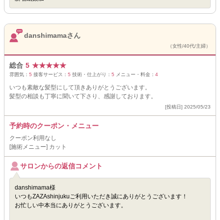
danshimamaさん
（女性/40代/主婦）
総合
5
★
★
★
★
★
雰囲気：
5
接客サービス：
5
技術・仕上がり：
5
メニュー・料金：
4
いつも素敵な髪型にして頂きありがとうございます。
髪型の相談も丁寧に聞いて下さり、感謝しております。
[投稿日] 2025/05/23
予約時のクーポン・メニュー
クーポン利用なし
[施術メニュー] カット
サロンからの返信コメント
danshimama様
いつもZAZAshinjukuご利用いただき誠にありがとうございます！
お忙しい中本当にありがとうございます。