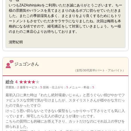
ちー様
いつもZAZAshinjukuをご利用いただき誠にありがとうございます。ちー
様の雰囲気やバランスを見てまとまりのあるボブに切らせていただきま
した。またこの季節湿気も多く、まとまりをより良くするためにもトリ
ートメントもさせていただきサラサラになりましたね。次回は梅雨も本
格的になる頃ですので、縮毛矯正をして対策していきましょう。ちー様
のまたのご来店心よりお待ちしております。
清野紀明
ジュゴンさん
（女性/30代前半/パート・アルバイト）
総合
4
★
★
★
★
★
雰囲気：
2
接客サービス：
5
技術・仕上がり：
5
メニュー・料金：
5
最初入口に来た時は『わたし絶対場違いじゃん』と思うぐらい煌びやかでフ
ァビュラスな空間で気が引けましたが、スタイリストさんが穏やかな方だっ
たので良かったです◎
けっこう思い切らないとできない髪型をしっかりやって下さりとても気に入
っています。帰宅したら主人の喜びようが凄かったです。
こちらの質問にも的確にお答え下さり、カットだけなのにそれ以上の学びを
得られました。