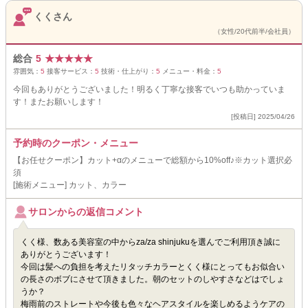
くくさん
（女性/20代前半/会社員）
総合
5
★
★
★
★
★
雰囲気：
5
接客サービス：
5
技術・仕上がり：
5
メニュー・料金：
5
今回もありがとうございました！明るく丁寧な接客でいつも助かっていま
す！またお願いします！
[投稿日] 2025/04/26
予約時のクーポン・メニュー
【お任せクーポン】カット+αのメニューで総額から10%off♪※カット選択必
須
[施術メニュー] カット、カラー
サロンからの返信コメント
くく様、数ある美容室の中からza/za shinjukuを選んでご利用頂き誠に
ありがとうございます！
今回は髪への負担を考えたリタッチカラーとくく様にとってもお似合い
の長さのボブにさせて頂きました。朝のセットのしやすさなどはでしょ
うか？
梅雨前のストレートや今後も色々なヘアスタイルを楽しめるようケアの