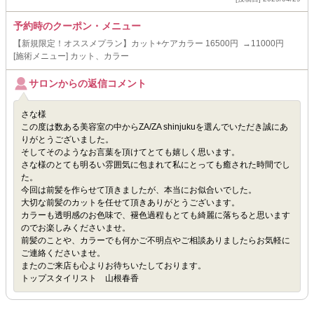
予約時のクーポン・メニュー
【新規限定！オススメプラン】カット+ケアカラー 16500円 →11000円
[施術メニュー] カット、カラー
サロンからの返信コメント
さな様
この度は数ある美容室の中からZA/ZA shinjukuを選んでいただき誠にあ
りがとうございました。
そしてそのようなお言葉を頂けてとても嬉しく思います。
さな様のとても明るい雰囲気に包まれて私にとっても癒された時間でし
た。
今回は前髪を作らせて頂きましたが、本当にお似合いでした。
大切な前髪のカットを任せて頂きありがとうございます。
カラーも透明感のお色味で、褪色過程もとても綺麗に落ちると思います
のでお楽しみくださいませ。
前髪のことや、カラーでも何かご不明点やご相談ありましたらお気軽に
ご連絡くださいませ。
またのご来店も心よりお待ちいたしております。
トップスタイリスト 山根春香