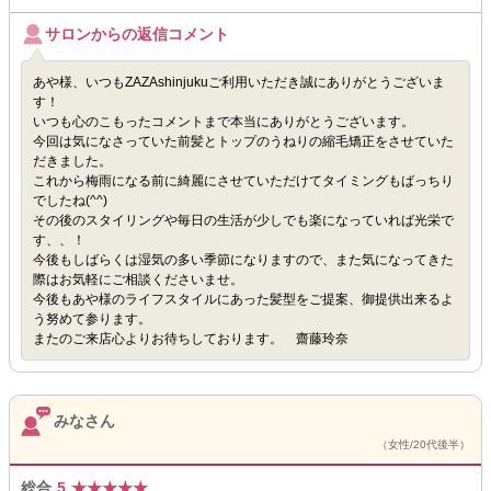
サロンからの返信コメント
あや様、いつもZAZAshinjukuご利用いただき誠にありがとうございま
す！
いつも心のこもったコメントまで本当にありがとうございます。
今回は気になさっていた前髪とトップのうねりの縮毛矯正をさせていた
だきました。
これから梅雨になる前に綺麗にさせていただけてタイミングもばっちり
でしたね(^^)
その後のスタイリングや毎日の生活が少しでも楽になっていれば光栄で
す、、！
今後もしばらくは湿気の多い季節になりますので、また気になってきた
際はお気軽にご相談くださいませ。
今後もあや様のライフスタイルにあった髪型をご提案、御提供出来るよ
う努めて参ります。
またのご来店心よりお待ちしております。 齋藤玲奈
みなさん
（女性/20代後半）
総合
5
★
★
★
★
★