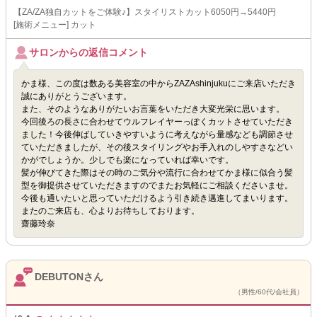
【ZA/ZA独自カットをご体験♪】スタイリストカット6050円→5440円
[施術メニュー] カット
サロンからの返信コメント
かま様、この度は数ある美容室の中からZAZAshinjukuにご来店いただき
誠にありがとうございます。
また、そのようなありがたいお言葉をいただき大変光栄に思います。
今回後ろの長さに合わせてウルフレイヤーっぽくカットさせていただき
ました！今後伸ばしていきやすいように考えながら量感なども調節させ
ていただきましたが、その後スタイリングやお手入れのしやすさなどい
かがでしょうか。少しでも楽になっていれば幸いです。
髪が伸びてきた際はその時のご気分や流行に合わせてかま様に似合う髪
型を御提供させていただきますのでまたお気軽にご相談くださいませ。
今後も通いたいと思っていただけるよう引き続き邁進してまいります。
またのご来店も、心よりお待ちしております。
齋藤玲奈
DEBUTONさん
（男性/60代/会社員）