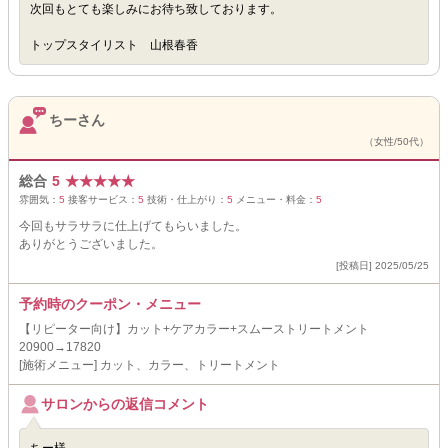
次回もとても楽しみにお待ち致しております。
トップスタイリスト 山根春香
ちーさん
（女性/50代）
総合
5
★
★
★
★
★
雰囲気：
5
接客サービス：
5
技術・仕上がり：
5
メニュー・料金：
5
今回もサラサラに仕上げてもらいました。
ありがとうございました。
[投稿日] 2025/05/25
予約時のクーポン・メニュー
【リピーター向け】カット+ケアカラー+スムーストリートメント
20900→17820
[施術メニュー] カット、カラー、トリートメント
サロンからの返信コメント