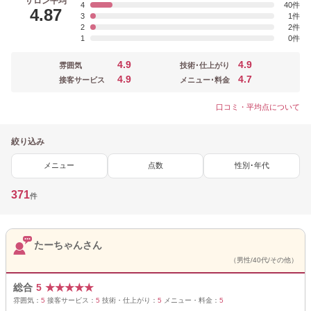
サロン平均
4
40
4.87
3
1
2
2
1
0
4.9
4.9
雰囲気
技術･仕上がり
4.9
4.7
接客サービス
メニュー･料金
口コミ・平均点について
絞り込み
メニュー
点数
性別･年代
371
件
たーちゃんさん
（男性/40代/その他）
総合
5
★
★
★
★
★
雰囲気：
5
接客サービス：
5
技術・仕上がり：
5
メニュー・料金：
5