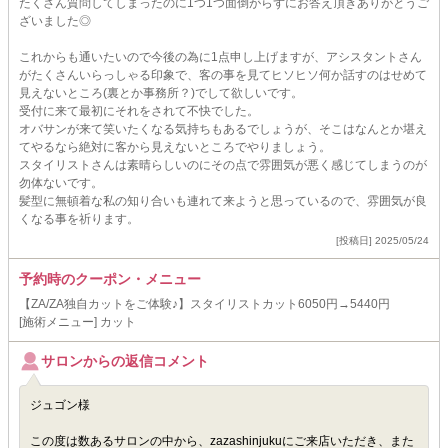
たくさん質問してしまったのに1つ1つ面倒がらずにお答え頂きありがとうご
ざいました◎
これからも通いたいので今後の為に1点申し上げますが、アシスタントさん
がたくさんいらっしゃる印象で、客の事を見てヒソヒソ何か話すのはせめて
見えないところ(裏とか事務所？)でして欲しいです。
受付に来て最初にそれをされて不快でした。
オバサンが来て笑いたくなる気持ちもあるでしょうが、そこはなんとか堪え
てやるなら絶対に客から見えないところでやりましょう。
スタイリストさんは素晴らしいのにその点で雰囲気が悪く感じてしまうのが
勿体ないです。
髪型に無頓着な私の知り合いも連れて来ようと思っているので、雰囲気が良
くなる事を祈ります。
[投稿日] 2025/05/24
予約時のクーポン・メニュー
【ZA/ZA独自カットをご体験♪】スタイリストカット6050円→5440円
[施術メニュー] カット
サロンからの返信コメント
ジュゴン様
この度は数あるサロンの中から、zazashinjukuにご来店いただき、また