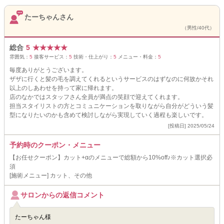
たーちゃんさん
（男性/40代）
総合
5
★
★
★
★
★
雰囲気：
5
接客サービス：
5
技術・仕上がり：
5
メニュー・料金：
5
毎度ありがとうございます。
ザザに行くと髪の毛を調えてくれるというサービスのはずなのに何故かそれ
以上のしあわせを持って家に帰れます。
店のなかではスタッフさん全員が満点の笑顔で迎えてくれます。
担当スタイリストの方とコミュニケーションを取りながら自分がどういう髪
型になりたいのかも含めて検討しながら実現していく過程も楽しいです。
[投稿日] 2025/05/24
予約時のクーポン・メニュー
【お任せクーポン】カット+αのメニューで総額から10%off♪※カット選択必
須
[施術メニュー] カット、その他
サロンからの返信コメント
たーちゃん様