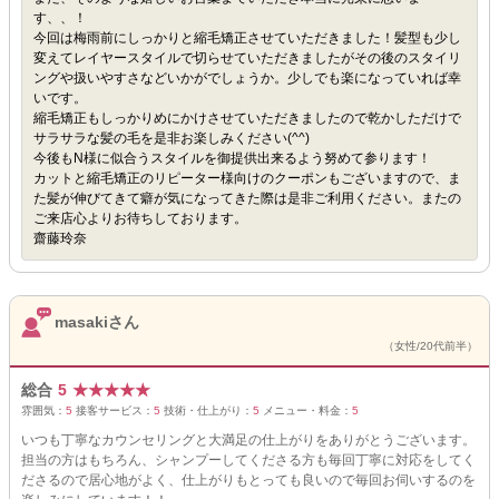
す、、！
今回は梅雨前にしっかりと縮毛矯正させていただきました！髪型も少し
変えてレイヤースタイルで切らせていただきましたがその後のスタイリ
ングや扱いやすさなどいかがでしょうか。少しでも楽になっていれば幸
いです。
縮毛矯正もしっかりめにかけさせていただきましたので乾かしただけで
サラサラな髪の毛を是非お楽しみください(^^)
今後もN様に似合うスタイルを御提供出来るよう努めて参ります！
カットと縮毛矯正のリピーター様向けのクーポンもございますので、ま
た髪が伸びてきて癖が気になってきた際は是非ご利用ください。またの
ご来店心よりお待ちしております。
齋藤玲奈
masakiさん
（女性/20代前半）
総合
5
★
★
★
★
★
雰囲気：
5
接客サービス：
5
技術・仕上がり：
5
メニュー・料金：
5
いつも丁寧なカウンセリングと大満足の仕上がりをありがとうございます。
担当の方はもちろん、シャンプーしてくださる方も毎回丁寧に対応をしてく
ださるので居心地がよく、仕上がりもとっても良いので毎回お伺いするのを