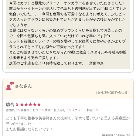
今回はカットと根元のブリーチ、オンカラーをさせていただきました！
前回からハイト―ンが復活して色落ちも透明感が出てyunn様にとてもお
似合いでした、、！今回も色落ちも可愛くなるように考えて、少しピン
クの入ったブラウンにお染させていただきましたがその後いかがでした
でしょうか。
金髪にはならないくらいの薄めブラウンくらいを目指してお染したの
で、今回の色落ちも気に入っていただけていれば幸いです(^^)
カットも前回よりレイヤーの幅を増やしてお顔周りに華やかさがよりプ
ラスされてとってもお似合い可愛かったです！
またご相談させていただきながらyunn様に似合うスタイルを今後も御提
供出来るよう努めて参ります。
次回のご来店も心よりお待ち致しております。 齋藤玲奈
さなさん
（女性/20代前半/会社員）
総合
5
★
★
★
★
★
雰囲気：
5
接客サービス：
5
技術・仕上がり：
5
メニュー・料金：
5
とても丁寧な接客や美容師さんの技術で、初めて通いたいと思える美容室が
見つかりました！
またお世話になりたいです！
[投稿日] 2025/04/29