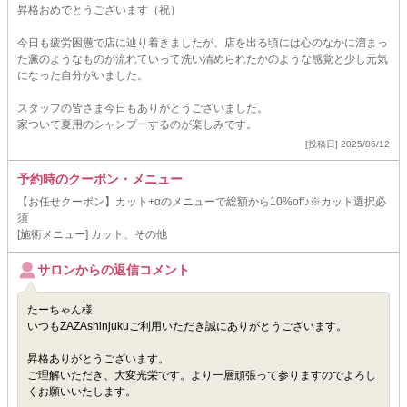
昇格おめでとうございます（祝）
今日も疲労困憊で店に辿り着きましたが、店を出る頃には心のなかに溜まっ
た澱のようなものが流れていって洗い清められたかのような感覚と少し元気
になった自分がいました。
スタッフの皆さま今日もありがとうございました。
家ついて夏用のシャンプーするのが楽しみです。
[投稿日] 2025/06/12
予約時のクーポン・メニュー
【お任せクーポン】カット+αのメニューで総額から10%off♪※カット選択必
須
[施術メニュー] カット、その他
サロンからの返信コメント
たーちゃん様
いつもZAZAshinjukuご利用いただき誠にありがとうございます。
昇格ありがとうございます。
ご理解いただき、大変光栄です。より一層頑張って参りますのでよろし
くお願いいたします。