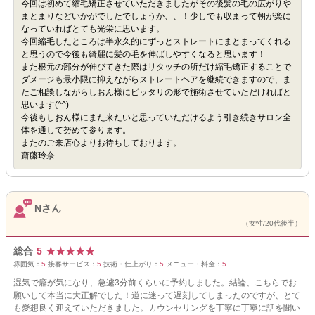
今回は初めて縮毛矯正させていただきましたがその後髪の毛の広がりや
まとまりなどいかがでしたでしょうか、、！少しでも収まって朝が楽に
なっていればとても光栄に思います。
今回縮毛したところは半永久的にずっとストレートにまとまってくれる
と思うので今後も綺麗に髪の毛を伸ばしやすくなると思います！
また根元の部分が伸びてきた際はリタッチの所だけ縮毛矯正することで
ダメージも最小限に抑えながらストレートヘアを継続できますので、ま
たご相談しながらしおん様にピッタリの形で施術させていただければと
思います(^^)
今後もしおん様にまた来たいと思っていただけるよう引き続きサロン全
体を通して努めて参ります。
またのご来店心よりお待ちしております。
齋藤玲奈
Nさん
（女性/20代後半）
総合
5
★
★
★
★
★
雰囲気：
5
接客サービス：
5
技術・仕上がり：
5
メニュー・料金：
5
湿気で癖が気になり、急遽3分前くらいに予約しました。結論、こちらでお
願いして本当に大正解でした！道に迷って遅刻してしまったのですが、とて
も愛想良く迎えていただきました。カウンセリングを丁寧に丁寧に話を聞い