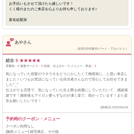
お手伝いもさせて頂けたら嬉しいです！
くく様のまたのご来店を心よりお待ち申しております♪
新名絵梨加
あやさん
（女性/20代後半/パート・アルバイト）
総合
5
★
★
★
★
★
雰囲気：
5
接客サービス：
5
技術・仕上がり：
5
メニュー・料金：
5
気になっていた前髪のウネウネをどうにかしたくて梅雨前に…と思い来店し
ました！いつもお世話になっている担当者さんなので安心してお任せできま
した^_^
仕上がりも完璧で、気になっていた生え際を綺麗にしていただいて、感謝感
謝です！施術後もアイロン要らずなのが凄く楽で、助かっています！また是
非お願いしたいです！
[投稿日] 2025/04/24
予約時のクーポン・メニュー
クーポン利用なし
[施術メニュー] 縮毛矯正、その他