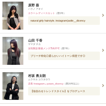
原野 葵
ハラノ アオイ
カラー.レディースカット
（歴2年）
natural girly hairstyle. instagram(aoiiiv__dicency
山田 千香
ヤマダ チカ
女性限定/新規メンズ予約不可
（歴7年）
ブリーチ特化◎柔らかいハイトーン得意です◎
村坂 勇太朗
ムラサカ ユウタロウ
店長 Instagram→yutaro_dicency
（歴20年以上）
【似合わせトレンドスタイル】をプロデュース