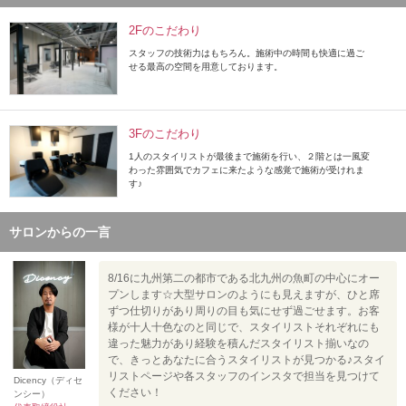
2Fのこだわり
スタッフの技術力はもちろん。施術中の時間も快適に過ご
せる最高の空間を用意しております。
3Fのこだわり
1人のスタイリストが最後まで施術を行い、２階とは一風変
わった雰囲気でカフェに来たような感覚で施術が受けれま
す♪
サロンからの一言
8/16に九州第二の都市である北九州の魚町の中心にオー
プンします☆大型サロンのようにも見えますが、ひと席
ずつ仕切りがあり周りの目も気にせず過ごせます。お客
様が十人十色なのと同じで、スタイリストそれぞれにも
違った魅力があり経験を積んだスタイリスト揃いなの
で、きっとあなたに合うスタイリストが見つかる♪スタイ
リストページや各スタッフのインスタで担当を見つけて
Dicency（ディセ
ください！
ンシー）