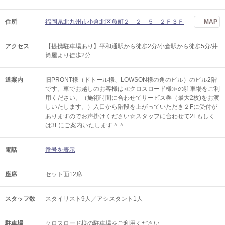
住所
福岡県北九州市小倉北区魚町２－２－５ ２Ｆ３Ｆ
MAP
アクセス
【提携駐車場あり】平和通駅から徒歩2分/小倉駅から徒歩5分/井
筒屋より徒歩2分
道案内
旧PRONT様（ドトール様、LOWSON様の角のビル）のビル2階
です。車でお越しのお客様は≪クロスロード様≫の駐車場をご利
用ください。（施術時間に合わせてサービス券（最大2枚)をお渡
しいたします。）入口から階段を上がっていただき２Fに受付が
ありますのでお声掛けください☆スタッフに合わせて2Fもしく
は3Fにご案内いたします＾＾
電話
番号を表示
座席
セット面12席
スタッフ数
スタイリスト9人／アシスタント1人
駐車場
クロスロード様の駐車場をご利用ください