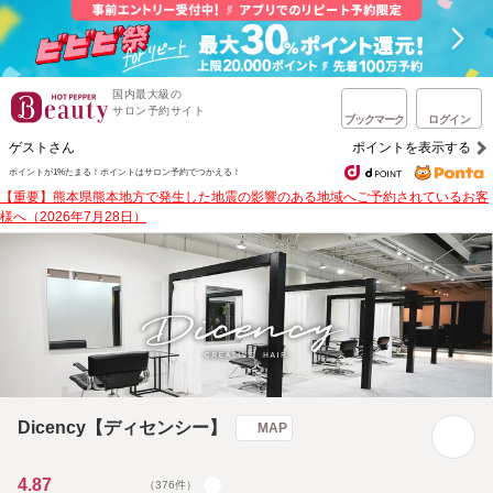
国内最大級の
サロン予約サイト
ブックマーク
ログイン
ゲストさん
ポイントを表示する
ポイントが1%たまる！
ポイントはサロン予約でつかえる！
【重要】熊本県熊本地方で発生した地震の影響のある地域へご予約されているお客
様へ（2026年7月28日）
Dicency【ディセンシー】
MAP
4.87
（376件）