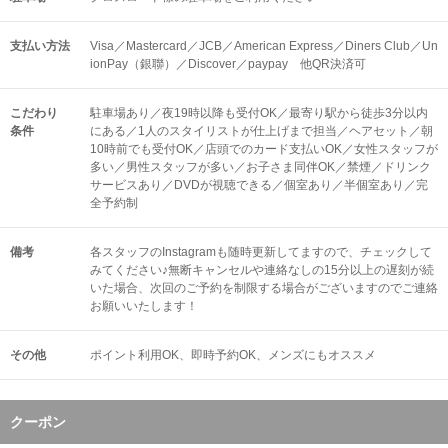
支払い方法
Visa／Mastercard／JCB／American Express／Diners Club／Un
ionPay（銀聯）／Discover／paypay 他QR決済可
こだわり
駐車場あり／夜19時以降も受付OK／最寄り駅から徒歩3分以内
条件
にある／1人のスタイリストが仕上げまで担当／ヘアセット／朝
10時前でも受付OK／店頭でのカード支払いOK／女性スタッフが
多い／男性スタッフが多い／お子さま同伴OK／禁煙／ドリンク
サービスあり／DVDが視聴できる／個室あり／半個室あり／完
全予約制
備考
各スタッフのInstagramも随時更新してますので、チェックして
みてください♪無断キャンセルや連絡なしの15分以上の遅刻が続
いた場合、次回のご予約を制限する場合がございますのでご連絡
お願いいたします！
その他
ポイント利用OK
即時予約OK
メンズにもオススメ
クーポン