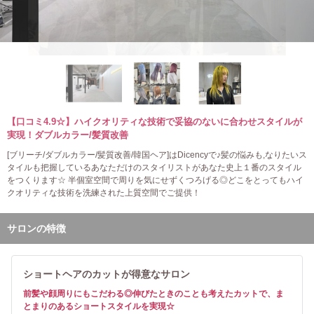
【口コミ4.9☆】ハイクオリティな技術で妥協のないに合わせスタイルが
実現！ダブルカラー/髪質改善
[ブリーチ/ダブルカラー/髪質改善/韓国ヘア]はDicencyで♪髪の悩みも,なりたいス
タイルも把握しているあなただけのスタイリストがあなた史上１番のスタイル
をつくります☆ 半個室空間で周りを気にせずくつろげる◎どこをとってもハイ
クオリティな技術を洗練された上質空間でご提供！
サロンの特徴
ショートヘアのカットが得意なサロン
前髪や顔周りにもこだわる◎伸びたときのことも考えたカットで、ま
とまりのあるショートスタイルを実現☆