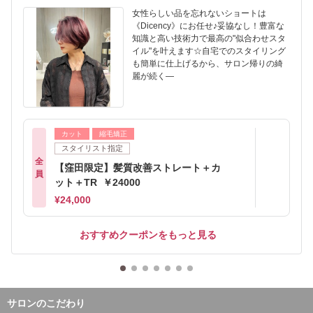
女性らしい品を忘れないショートは
《Dicency》にお任せ♪妥協なし！豊富な
知識と高い技術力で最高の"似合わせスタ
イル"を叶えます☆自宅でのスタイリング
も簡単に仕上げるから、サロン帰りの綺
麗が続く―
カット
縮毛矯正
スタイリスト指定
全
【窪田限定】髪質改善ストレート＋カ
員
ット＋TR ￥24000
¥24,000
おすすめクーポンをもっと見る
サロンのこだわり