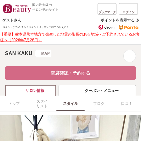
国内最大級の
サロン予約サイト
ブックマーク
ログイン
ゲストさん
ポイントを表示する
ポイントが1%たまる！
ポイントはサロン予約でつかえる！
【重要】熊本県熊本地方で発生した地震の影響のある地域へご予約されているお客
様へ（2026年7月28日）
SAN KAKU
MAP
空席確認・予約する
クーポン・メニュー
サロン情報
スタイ
トップ
スタイル
ブログ
口コミ
リスト