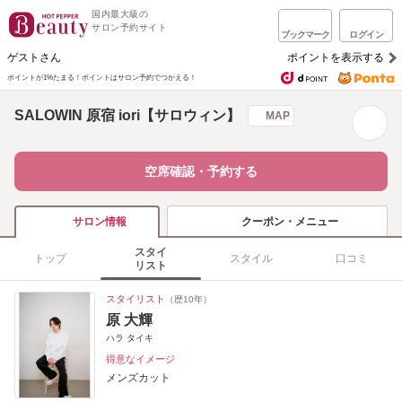
国内最大級の
サロン予約サイト
ブックマーク
ログイン
ゲストさん
ポイントを表示する
ポイントが1%たまる！
ポイントはサロン予約でつかえる！
SALOWIN 原宿 iori【サロウィン】
MAP
空席確認・予約する
クーポン・メニュー
サロン情報
スタイ
トップ
スタイル
口コミ
リスト
スタイリスト
（歴10年）
原 大輝
ハラ タイキ
得意なイメージ
メンズカット