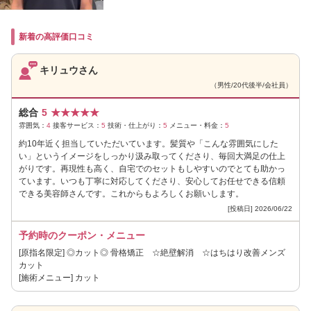
新着の高評価口コミ
キリュウさん
（男性/20代後半/会社員）
総合
5
★
★
★
★
★
雰囲気：
4
接客サービス：
5
技術・仕上がり：
5
メニュー・料金：
5
約10年近く担当していただいています。髪質や「こんな雰囲気にした
い」というイメージをしっかり汲み取ってくださり、毎回大満足の仕上
がりです。再現性も高く、自宅でのセットもしやすいのでとても助かっ
ています。いつも丁寧に対応してくださり、安心してお任せできる信頼
できる美容師さんです。これからもよろしくお願いします。
[投稿日] 2026/06/22
予約時のクーポン・メニュー
[原指名限定] ◎カット◎ 骨格矯正 ☆絶壁解消 ☆はちはり改善メンズ
カット
[施術メニュー] カット