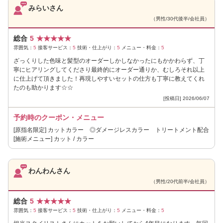
みらいさん
（男性/30代後半/会社員）
総合
5
★
★
★
★
★
雰囲気：
5
接客サービス：
5
技術・仕上がり：
5
メニュー・料金：
5
ざっくりした色味と髪型のオーダーしかしなかったにもかかわらず、丁
寧にヒアリングしてくださり最終的にオーダー通りか、むしろそれ以上
に仕上げて頂きました！再現しやすいセットの仕方も丁寧に教えてくれ
たのも助かります☆☆
[投稿日] 2026/06/07
予約時のクーポン・メニュー
[原指名限定] カットカラー ◎ダメージレスカラー トリートメント配合
[施術メニュー] カット / カラー
わんわんさん
（男性/20代前半/会社員）
総合
5
★
★
★
★
★
雰囲気：
5
接客サービス：
5
技術・仕上がり：
5
メニュー・料金：
5