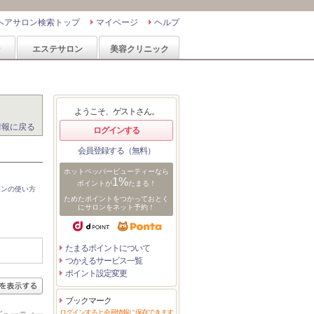
ヘアサロン検索トップ
マイページ
ヘルプ
ン
エステサロン
美容クリニック
ようこそ、ゲストさん。
情報に戻る
ログインする
会員登録する（無料）
ホットペッパービューティーなら
1%
ポイントが
たまる！
ポンの使い方
ためたポイントをつかっておとく
にサロンをネット予約！
たまるポイントについて
つかえるサービス一覧
ポイント設定変更
ブックマーク
ログインすると会員情報に保存できます