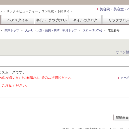
美容院・美容室・
ン ・リラク＆ビューティーサロン検索・予約サイト
ヘアスタイル
ネイル・まつげサロン
ネイルカタログ
リラクサロ
>
関東トップ
>
大井町・大森・蒲田・川崎・鶴見トップ
>
スロー(SLOW)
>
電話番号
サロン
とスムーズです。
ーポンの使い方」をご確認の上、適切にご利用ください。
クー
。ご注意ください。