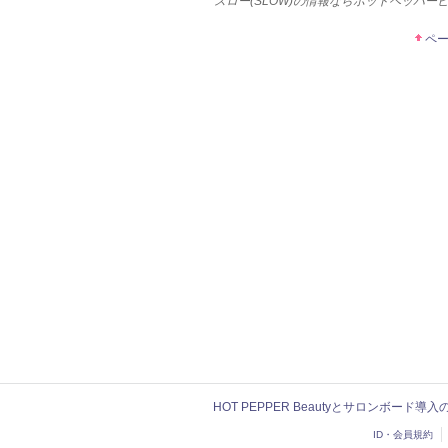
スロー(SLOW)の情報ならホットペッパー
ペ
HOT PEPPER Beautyとサロンボード導
ID・会員規約