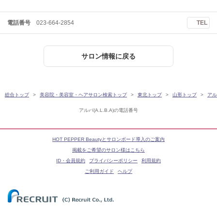
電話番号
023-664-2854
TEL
サロン情報に戻る
総合トップ
美容院・美容室・ヘアサロン検索トップ
東北トップ
山形トップ
アルバ
アルバ(A.L.B.A)の電話番号
HOT PEPPER Beautyとサロンボード導入のご案内
掲載をご希望のサロン様はこちら
ID・会員規約
プライバシーポリシー
利用規約
ご利用ガイド
ヘルプ