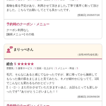
着物を着る予定があり、利用させて頂きました｡丁寧で素早く剃って頂け
ました。こちらでお願いしてとても良かったです。
[投稿日] 2026/07/18
予約時のクーポン・メニュー
クーポン利用なし
[施術メニュー] その他
まりっぺさん
（女性/40代/会社員）
総合
5
★
★
★
★
★
雰囲気：
5
接客サービス：
5
技術・仕上がり：
5
メニュー・料金：
5
毛穴、そんなにあると感じてなかったですが、家に帰ってから施術して
もらった後の肌をまじまじと見てみたら、キメが細やかになってて、1回
でこんなにも変わるものかとビックリ
Σ（・□・）また行かさせていただきます♪♪あと、お話もとっても楽しか
ったです^ ^ありがとうございました！！
[投稿日] 2026/06/28
予約時のクーポン・メニュー