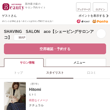
国内最大級の
サロン予約サイト
ブックマーク
ログイン
ゲストさん
ポイントを表示する
ポイントが1%たまる！
ポイントはサロン予約でつかえる！
SHAVING SALON aco【シェービングサロンア
コ】
MAP
空席確認・予約する
メニュー
サロン情報
トップ
スタイリスト
口コミ
（歴7年）
Hitomi
ヒトミ
得意なイメージ
ナチュラル