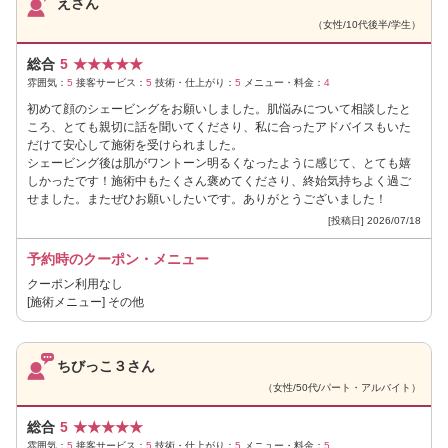
えさん
（女性/10代後半/学生）
総合
5
★
★
★
★
★
雰囲気：
5
接客サービス：
5
技術・仕上がり：
5
メニュー・料金：
4
初めて顔のシェービングをお願いしました。肌悩みについて相談したと
ころ、とても親切に話を聞いてくださり、私に合ったアドバイスもいた
だけて安心して施術を受けられました。
シェービング後は肌がワントーン明るくなったように感じて、とても嬉
しかったです！施術中もたくさん褒めてくださり、終始気持ちよく過ご
せました。またぜひお願いしたいです。ありがとうございました！
[投稿日] 2026/07/18
予約時のクーポン・メニュー
クーポン利用なし
[施術メニュー] その他
ちびっこ３さん
（女性/50代/パート・アルバイト）
総合
5
★
★
★
★
★
雰囲気：
5
接客サービス：
5
技術・仕上がり：
5
メニュー・料金：
5