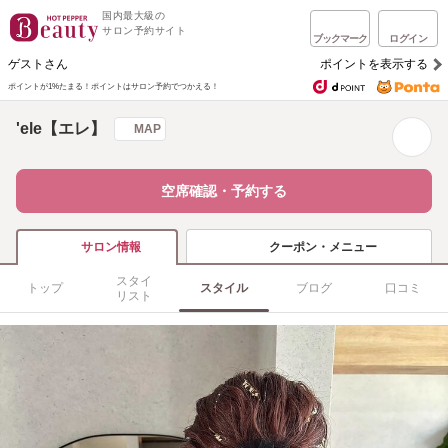
国内最大級の
サロン予約サイト
ブックマーク
ログイン
ゲストさん
ポイントを表示する
ポイントが1%たまる！
ポイントはサロン予約でつかえる！
'ele【エレ】
MAP
空席確認・予約する
クーポン・メニュー
サロン情報
スタイ
トップ
スタイル
ブログ
口コミ
リスト