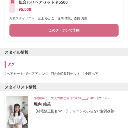
員
似合わせヘアセット￥5500
¥5,500
対象スタイリスト：
三上 ゆかこ、堀内 佑茉、森田 真由
このクーポンで予約
スタイル情報
タグ
ヘアセット
ヘアアレンジ
結婚式参列セット
小顔ヘア
スタイリスト情報
"自然体に、大人の艶と自信 "＠ele___yuma
（歴13年）
堀内 佑茉
【縮毛矯正指名No.1 】アイロンのいらない髪質改善♪