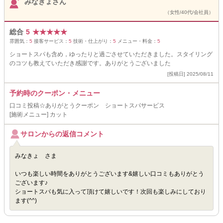
みなきょさん
（女性/40代/会社員）
総合
5
★
★
★
★
★
雰囲気：
5
接客サービス：
5
技術・仕上がり：
5
メニュー・料金：
5
ショートスパも含め，ゆったりと過ごさせていただきました。スタイリング
のコツも教えていただき感謝です。ありがとうございました
[投稿日] 2025/08/11
予約時のクーポン・メニュー
口コミ投稿☆ありがとうクーポン ショートスパサービス
[施術メニュー] カット
サロンからの返信コメント
みなきょ さま
いつも楽しい時間をありがとうございます&嬉しい口コミもありがとう
ございます♪
ショートスパも気に入って頂けて嬉しいです！次回も楽しみにしており
ます(^^)