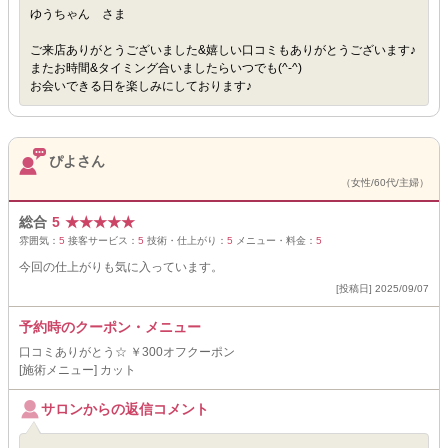
ゆうちゃん さま
ご来店ありがとうございました&嬉しい口コミもありがとうございます♪
またお時間&タイミング合いましたらいつでも(^-^)
お会いできる日を楽しみにしております♪
ぴよさん
（女性/60代/主婦）
総合
5
★
★
★
★
★
雰囲気：
5
接客サービス：
5
技術・仕上がり：
5
メニュー・料金：
5
今回の仕上がりも気に入っています。
[投稿日] 2025/09/07
予約時のクーポン・メニュー
口コミありがとう☆ ￥300オフクーポン
[施術メニュー] カット
サロンからの返信コメント