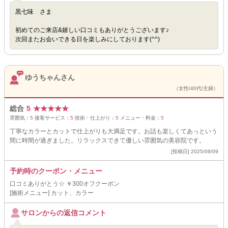
黒七味 さま
初めてのご来店&嬉しい口コミもありがとうございます♪
次回またお会いできる日を楽しみにしております(^^)
ゆうちゃんさん
（女性/40代/主婦）
総合
5
★
★
★
★
★
雰囲気：
5
接客サービス：
5
技術・仕上がり：
5
メニュー・料金：
5
丁寧なカラーとカットで仕上がりも大満足です。お話も楽しくてあっという
間に時間が過ぎました。リラックスできて優しい雰囲気の美容院です。
[投稿日] 2025/09/09
予約時のクーポン・メニュー
口コミありがとう☆ ￥300オフクーポン
[施術メニュー] カット、カラー
サロンからの返信コメント