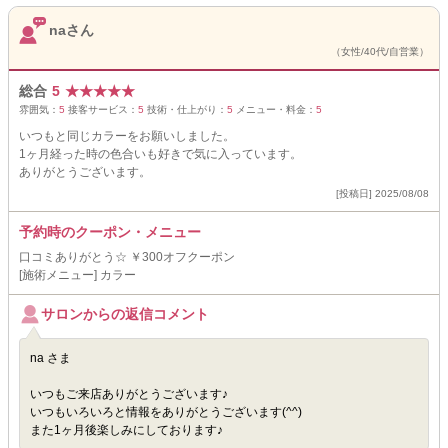
naさん
（女性/40代/自営業）
総合
5
★
★
★
★
★
雰囲気：
5
接客サービス：
5
技術・仕上がり：
5
メニュー・料金：
5
いつもと同じカラーをお願いしました。
1ヶ月経った時の色合いも好きで気に入っています。
ありがとうございます。
[投稿日] 2025/08/08
予約時のクーポン・メニュー
口コミありがとう☆ ￥300オフクーポン
[施術メニュー] カラー
サロンからの返信コメント
na さま
いつもご来店ありがとうございます♪
いつもいろいろと情報をありがとうございます(^^)
また1ヶ月後楽しみにしております♪