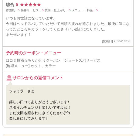
総合
5
★
★
★
★
★
雰囲気：
5
接客サービス：
5
技術・仕上がり：
5
メニュー・料金：
5
いつもお世話になっています。
今回はヘッドスパしていただいて日頃の疲れが癒されました。最後に気にな
ってたところをカットをしてくださりいい感じになりました。
また伺います！
[投稿日] 2025/10/06
予約時のクーポン・メニュー
口コミ投稿☆ありがとうクーポン ショートスパサービス
[施術メニュー] カット、カラー
サロンからの返信コメント
ジャミラ さま
嬉しい口コミありがとうございます♪
スタイルチェンジも楽しいですよね！
また次回も癒されにきてください(^^)
楽しみにしております♪