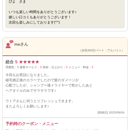
ぴよ さま
いつも楽しい時間をありがとうございます♪
嬉しい口コミもありがとうございます！
次回も楽しみにしております(^^)
maさん
（女性/60代/パート・アルバイト）
総合
5
★
★
★
★
★
雰囲気：
5
接客サービス：
5
技術・仕上がり：
5
メニュー・料金：
5
今回もお世話になりました。
縮毛矯正後のカラーでしたので髪のダメージが
心配でしたが、シャンプー後ドライヤーで乾かしたあと
ヘアオイルのみでサラサラです♪
ウトアさんに伺うとリフレッシュできます。
またよろしくお願いします♪
[投稿日] 2025/09/04
予約時のクーポン・メニュー