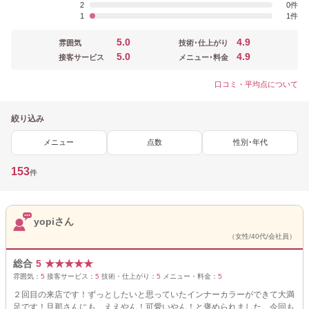
2
0
1
1
5.0
4.9
雰囲気
技術･仕上がり
5.0
4.9
接客サービス
メニュー･料金
口コミ・平均点について
絞り込み
メニュー
点数
性別･年代
153
件
yopiさん
（女性/40代/会社員）
総合
5
★
★
★
★
★
雰囲気：
5
接客サービス：
5
技術・仕上がり：
5
メニュー・料金：
5
２回目の来店です！ずっとしたいと思っていたインナーカラーができて大満
足です！旦那さんにも、ええやん！可愛いやん！と褒められました。今回も