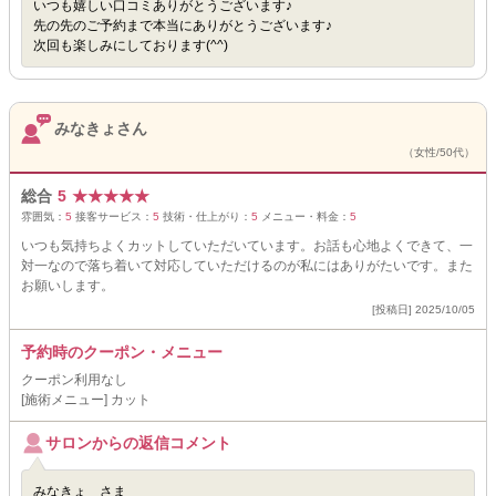
いつも嬉しい口コミありがとうございます♪
先の先のご予約まで本当にありがとうございます♪
次回も楽しみにしております(^^)
みなきょさん
（女性/50代）
総合
5
★
★
★
★
★
雰囲気：
5
接客サービス：
5
技術・仕上がり：
5
メニュー・料金：
5
いつも気持ちよくカットしていただいています。お話も心地よくできて、一
対一なので落ち着いて対応していただけるのが私にはありがたいです。また
お願いします。
[投稿日] 2025/10/05
予約時のクーポン・メニュー
クーポン利用なし
[施術メニュー] カット
サロンからの返信コメント
みなきょ さま