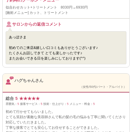
予約時のクーポン・メニュー
似合わせカット+トリートメント 8030円→6930円
[施術メニュー] カット、トリートメント
サロンからの返信コメント
あっぽさま
初めてのご来店&嬉しい口コミもありがとうございます♪
たくさんお話しできて とても楽しかったです♪
またお会いできる日を楽しみにしております(^^)
ハグちゃんさん
（女性/50代/パート・アルバイト）
総合
5
★
★
★
★
★
雰囲気：
5
接客サービス：
5
技術・仕上がり：
5
メニュー・料金：
5
初めて行かせてもらいました。
とても笑顔が素敵な美容師さんで私の髪の毛の悩みを丁寧に聞いてくださり
対応していただきました。
丁寧な接客でとても安心してお任せすることができました。