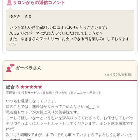
サロンからの返信コメント
ゆきき さま
いつも楽しい時間&嬉しい口コミもありがとうございます♪
久しぶりのパーマは気に入っていただけたでしょうか？
また、ゆききさんファミリーにお会いできる日を楽しみにしております
(^^)
ガーベラさん
（女性/50代/会社員）
総合
5
★
★
★
★
★
雰囲気：
5
接客サービス：
5
技術・仕上がり：
5
メニュー・料金：
5
いつもお世話になっています。
娘のことでは、無理ばかり言ってごめんなさいm(_ _)m
私も娘もウトアがお気に入りの美容院です。
こーしてほしいなーという思いを汲み取ってくださって、お任せしてもバッ
チリ似合うようにカラーもカットもしてくださいます。ホント感謝感激です
(^○^)
次回は7週間後ですが、すでに予約も取っていますのでよろしくお願いいた