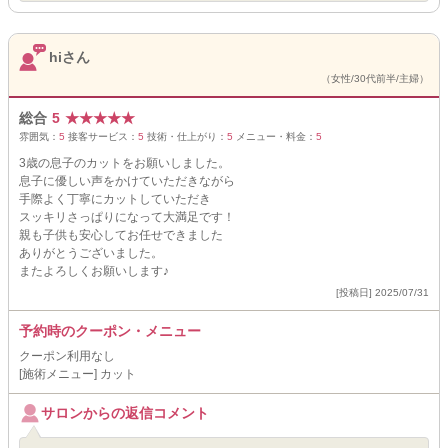
hiさん
（女性/30代前半/主婦）
総合
5
★
★
★
★
★
雰囲気：
5
接客サービス：
5
技術・仕上がり：
5
メニュー・料金：
5
3歳の息子のカットをお願いしました。
息子に優しい声をかけていただきながら
手際よく丁寧にカットしていただき
スッキリさっぱりになって大満足です！
親も子供も安心してお任せできました
ありがとうございました。
またよろしくお願いします♪
[投稿日] 2025/07/31
予約時のクーポン・メニュー
クーポン利用なし
[施術メニュー] カット
サロンからの返信コメント