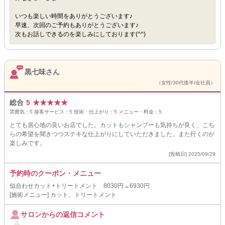
いつも楽しい時間をありがとうございます♪
早速、次回のご予約もありがとうございます♪
次もお話しできるのを楽しみにしております(^^)
黒七味さん
（女性/30代後半/会社員）
総合
5
★
★
★
★
★
雰囲気：
5
接客サービス：
5
技術・仕上がり：
5
メニュー・料金：
5
とても居心地の良いお店でした。カットもシャンプーも気持ちが良く、こち
らの希望を聞きつつステキな仕上がりにしていただきました。また行くのが
楽しみです。
[投稿日] 2025/09/29
予約時のクーポン・メニュー
似合わせカット+トリートメント 8030円→6930円
[施術メニュー] カット、トリートメント
サロンからの返信コメント