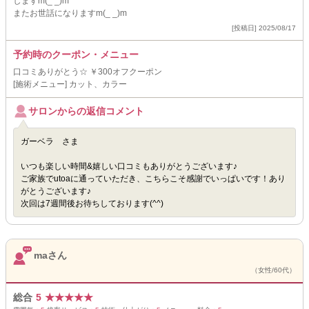
しますm(_ _)m
またお世話になりますm(_ _)m
[投稿日] 2025/08/17
予約時のクーポン・メニュー
口コミありがとう☆ ￥300オフクーポン
[施術メニュー] カット、カラー
サロンからの返信コメント
ガーベラ さま
いつも楽しい時間&嬉しい口コミもありがとうございます♪
ご家族でutoaに通っていただき、こちらこそ感謝でいっぱいです！あり
がとうございます♪
次回は7週間後お待ちしております(^^)
maさん
（女性/60代）
総合
5
★
★
★
★
★