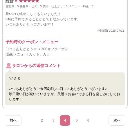
総合
5
★
★
★
★
★
雰囲気：
5
接客サービス：
5
技術・仕上がり：
5
メニュー・料金：
5
暑いので軽めにしてもらいました！
9時に予約できることがとても助かっています。
いつもありがとうございます！
[投稿日] 2025/07/11
予約時のクーポン・メニュー
口コミありがとう☆ ￥300オフクーポン
[施術メニュー] カット、カラー
サロンからの返信コメント
n.nさま
いつもありがとうご来店&嬉しい口コミありがとうございます♪
毎日暑い日が続いていますが、又近々お会いできる日を楽しみにしてお
ります！
前へ
2
3
4
5
6
次へ