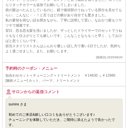
らリタッチカラーも追加でお願いしてしまいました。
前の髪はぺたんとしているのに、鏡で後頭部のうねっている部分を見せても
らい、こんなに・・！と言うほどの癖があり自分でも驚きました。
私の要領を得ない話を聞きながら、丁寧に説明して貰い、なおかつ髪もツヤ
ツヤで感激です。
翌日、恐る恐る髪を洗いましたが、ザっとしたドライヤーでのセットでうね
りもなく仕上がりとても嬉しいです。こんなことならもっと早く、しておけ
ばと思うくらいです。
担当スタイリストさんはふんわり優しい話し方で暑い1日でしたが、気持ち
よく過ごせました。また、お願いします。
[投稿日] 2025/08/20
予約時のクーポン・メニュー
似合わせカット＋チューニング＋トリートメント ￥14630 →￥12980
[施術メニュー] カット、パーマ、トリートメント
サロンからの返信コメント
sumire さま
初めてのご来店&嬉しい口コミをありがとうございます♪
チューニングを体験していただき、ご期待に添えたようで良かったで
す。