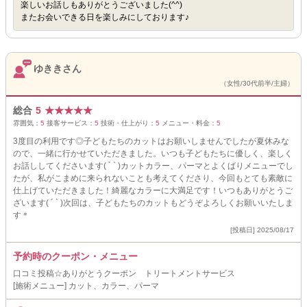
楽しいお話しもありがとうございました(^^)
またお会いできる日を楽しみにしております♪
ゆききさん
（女性/30代前半/主婦）
総合
5
★
★
★
★
★
雰囲気：
5
接客サービス：
5
技術・仕上がり：
5
メニュー・料金：
5
3度目の利用です◎子どもたちのカットはお願いしませんでしたが夏休みな
ので、一緒に行かせていただきました。いつも子どもたちに優しく、楽しく
お話ししてくださいます( ´ ` )カットカラー、パーマとよくばりメニューでし
たが、私がこまめに来られないことも考えてくださり、今回もとても素敵に
仕上げていただきました！綺麗なカラーに大満足です！いつもありがとうご
ざいます( ´ ` )次回は、子どもたちのカットもどうぞよろしくお願いいたしま
す＊
[投稿日] 2025/08/17
予約時のクーポン・メニュー
口コミ投稿☆ありがとうクーポン トリートメントサービス
[施術メニュー] カット、カラー、パーマ