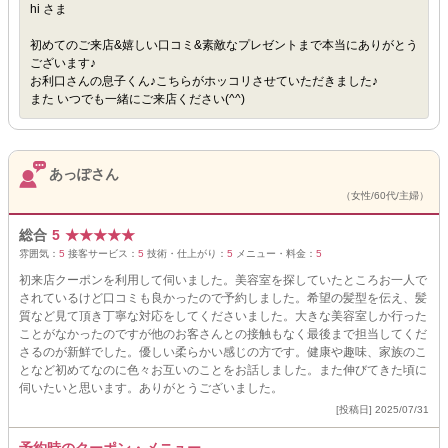
hi さま
初めてのご来店&嬉しい口コミ&素敵なプレゼントまで本当にありがとう
ございます♪
お利口さんの息子くん♪こちらがホッコリさせていただきました♪
また いつでも一緒にご来店ください(^^)
あっぽさん
（女性/60代/主婦）
総合
5
★
★
★
★
★
雰囲気：
5
接客サービス：
5
技術・仕上がり：
5
メニュー・料金：
5
初来店クーポンを利用して伺いました。美容室を探していたところお一人で
されているけど口コミも良かったので予約しました。希望の髪型を伝え、髪
質など見て頂き丁寧な対応をしてくださいました。大きな美容室しか行った
ことがなかったのですが他のお客さんとの接触もなく最後まで担当してくだ
さるのが新鮮でした。優しい柔らかい感じの方です。健康や趣味、家族のこ
となど初めてなのに色々お互いのことをお話しました。また伸びてきた頃に
伺いたいと思います。ありがとうございました。
[投稿日] 2025/07/31