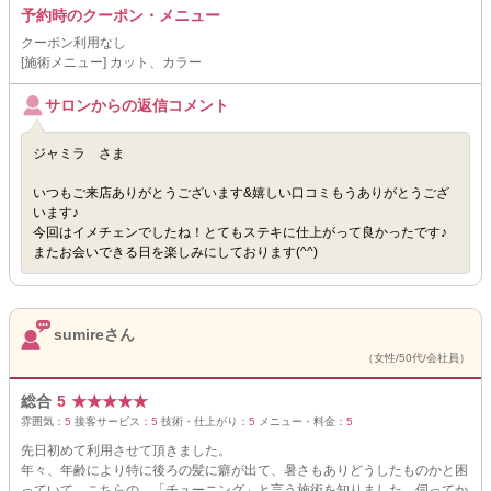
予約時のクーポン・メニュー
クーポン利用なし
[施術メニュー] カット、カラー
サロンからの返信コメント
ジャミラ さま
いつもご来店ありがとうございます&嬉しい口コミもうありがとうござ
います♪
今回はイメチェンでしたね！とてもステキに仕上がって良かったです♪
またお会いできる日を楽しみにしております(^^)
sumireさん
（女性/50代/会社員）
総合
5
★
★
★
★
★
雰囲気：
5
接客サービス：
5
技術・仕上がり：
5
メニュー・料金：
5
先日初めて利用させて頂きました。
年々、年齢により特に後ろの髪に癖が出て、暑さもありどうしたものかと困
っていて、こちらの、「チューニング」と言う施術を知りました。伺ってか