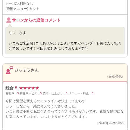
クーポン利用なし
[施術メニュー] カット
サロンからの返信コメント
リコ さま
いつもご来店&口コミありがとうございます♪シャンプーも気に入って頂
けて嬉しいです！次回も楽しみにしております(^^)
ジャミラさん
（女性/40代）
総合
5
★
★
★
★
★
雰囲気：
5
接客サービス：
5
技術・仕上がり：
5
メニュー・料金：
5
今回は髪型を変えるのにスタイルが決まっておらず
カラーしながら一緒に考えてくださいました。
いつも優柔不断な私に付き合ってくださりありがたいです。素敵な髪型にな
り気に入っています。いつもありがとうございます。
[投稿日] 2025/08/29