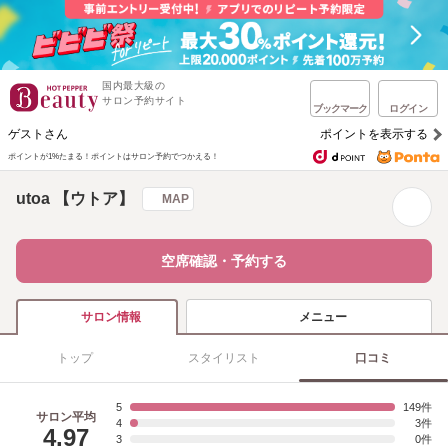
国内最大級の
サロン予約サイト
ブックマーク
ログイン
ゲストさん
ポイントを表示する
ポイントが1%たまる！
ポイントはサロン予約でつかえる！
utoa 【ウトア】
MAP
空席確認・予約する
メニュー
サロン情報
トップ
スタイリスト
口コミ
5
149
サロン平均
4
3
4.97
3
0