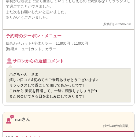
最初から最後まで全て担当してやってもらえるので緊張もなくリラックスし
て過ごすことができました。
また次もお願いしたいと思いました。
ありがとうございました。
[投稿日] 2025/07/28
予約時のクーポン・メニュー
似合わせカット+全体カラー 11800円→11000円
[施術メニュー] カット、カラー
サロンからの返信コメント
ハグちゃん さま
嬉しい口コミ&初めてのご来店ありがとうございます♪
リラックスして過ごして頂けて良かったです♪
これから 美髪を目指して、一緒に頑張りましょう(^^)
またお会いできる日を楽しみにしております♪
n.nさん
（女性/40代/自営業）