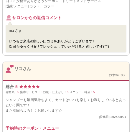
口コミ投稿☆ありがとうクーポン トリートメントサービス
[施術メニュー] カット、カラー
サロンからの返信コメント
ma さま
いつもご来店&嬉しい口コミをありがとうございます♪
次回もゆっくり&リフレッシュしていただけると嬉しいです(^^)
リコさん
（女性/40代）
総合
5
★
★
★
★
★
雰囲気：
5
接客サービス：
5
技術・仕上がり：
5
メニュー・料金：
5
シャンプーも毎回気持ちよく、カットはいつも楽しくお喋りしているとあっ
という間です！
また次回もよろしくお願いします☆
[投稿日] 2025/08/31
予約時のクーポン・メニュー