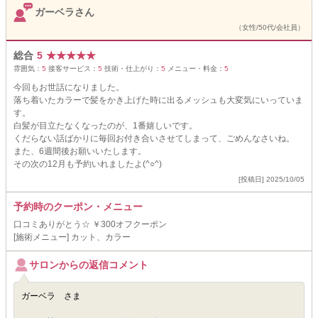
ガーベラさん
（女性/50代/会社員）
総合
5
★
★
★
★
★
雰囲気：
5
接客サービス：
5
技術・仕上がり：
5
メニュー・料金：
5
今回もお世話になりました。
落ち着いたカラーで髪をかき上げた時に出るメッシュも大変気にいっていま
す。
白髪が目立たなくなったのが、1番嬉しいです。
くだらない話ばかりに毎回お付き合いさせてしまって、ごめんなさいね。
また、6週間後お願いいたします。
その次の12月も予約いれましたよ(^○^)
[投稿日] 2025/10/05
予約時のクーポン・メニュー
口コミありがとう☆ ￥300オフクーポン
[施術メニュー] カット、カラー
サロンからの返信コメント
ガーベラ さま