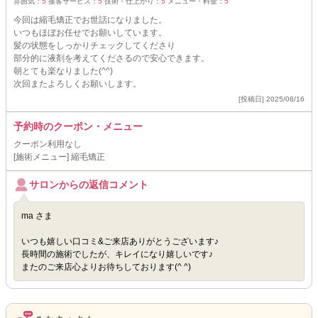
雰囲気：
5
接客サービス：
5
技術・仕上がり：
5
メニュー・料金：
5
今回は縮毛矯正でお世話になりました。
いつもほぼお任せでお願いしています。
髪の状態をしっかりチェックしてくださり
部分的に液剤を考えてくださるので安心できます。
朝とても楽なりました(^^)
次回またよろしくお願いします。
[投稿日] 2025/08/16
予約時のクーポン・メニュー
クーポン利用なし
[施術メニュー] 縮毛矯正
サロンからの返信コメント
ma さま
いつも嬉しい口コミ&ご来店ありがとうございます♪
長時間の施術でしたが、キレイになり嬉しいです♪
またのご来店心よりお待ちしております(^ ^)