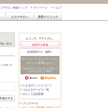
ヘアサロン検索トップ
マイページ
ヘルプ
ン
エステサロン
美容クリニック
ようこそ、ゲストさん。
情報に戻る
ログインする
会員登録する（無料）
ホットペッパービューティーなら
1%
ポイントが
たまる！
ポンの使い方
ためたポイントをつかっておとく
にサロンをネット予約！
たまるポイントについて
つかえるサービス一覧
ポイント設定変更
ブックマーク
ログインすると会員情報に保存できます