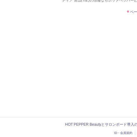
ティア 青山(Tia.)の情報ならホットペッパー
ペ
HOT PEPPER Beautyとサロンボード導
ID・会員規約