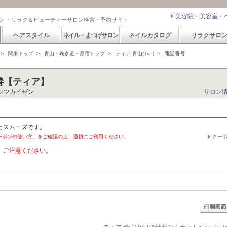
美容院・美容室・
ン ・リラク＆ビューティーサロン検索・予約サイト
ヘアスタイル
ネイル・まつげサロン
ネイルカタログ
リラクサロ
>
関東トップ
>
青山・表参道・原宿トップ
>
ティア 青山(Tia.)
>
電話番号
改善【ティア】
シツカイゼン
サロン
とスムーズです。
ーポンの使い方」をご確認の上、適切にご利用ください。
クー
。ご注意ください。