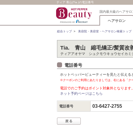
ティア 青山(Tia.)の電話番号
国内最大級のヘアサロ
ヘアサロン
総合トップ
>
美容院・美容室・ヘアサロン検索トップ
Tia. 青山 縮毛矯正/髪質
ティアアオヤマ シュクモウキョウセイカミ
電話番号
ホットペッパービューティーを見たと伝える
※クーポンのご利用にあたりましては、右にある「ク
電話でのご予約はポイント対象外となります
ネット予約ページはこちら
03-6427-2755
電話番号