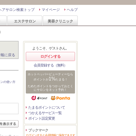
ヘアサロン検索トップ
マイページ
ヘルプ
ン
エステサロン
美容クリニック
号
ようこそ、ゲストさん。
情報に戻る
ログインする
会員登録する（無料）
ホットペッパービューティーなら
1%
ポイントが
たまる！
ポンの使い方
ためたポイントをつかっておとく
にサロンをネット予約！
たまるポイントについて
つかえるサービス一覧
ポイント設定変更
ブックマーク
ログインすると会員情報に保存できます