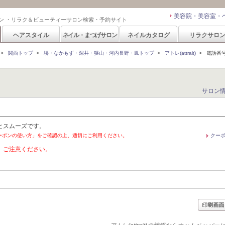
美容院・美容室・
ン ・リラク＆ビューティーサロン検索・予約サイト
ヘアスタイル
ネイル・まつげサロン
ネイルカタログ
リラクサロ
>
関西トップ
>
堺・なかもず・深井・狭山・河内長野・鳳トップ
>
アトレ(attrait)
>
電話番
サロン
とスムーズです。
ーポンの使い方」をご確認の上、適切にご利用ください。
クー
。ご注意ください。