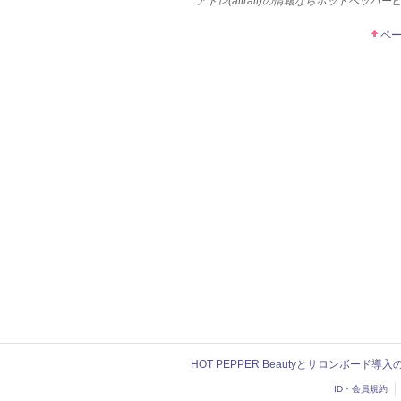
アトレ(attrait)の情報ならホットペッパ
ペ
HOT PEPPER Beautyとサロンボード導
ID・会員規約