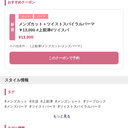
おすすめクーポン
カット
パーマ
メンズカット＋ツイストスパイラルパーマ
新
規
￥13,000 #上前津#ツイスパ
¥13,000
その他条件：
［上前津/メンズカット/メンズパーマ］
このクーポンで予約
スタイル情報
タグ
メンズカット
大須
上前津
メンズショート
ツーブロック
メンズパーマ
ツイストパーマ
ツイストスパイラルパーマ
波巻きパーマ
ニュアンスパーマ
フェザーパーマ
サーフカール
スペインカール