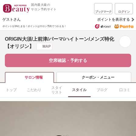
国内最大級の
サロン予約サイト
ブックマーク
ログイン
ゲストさん
ポイントを表示する
ポイントが1%たまる！
ポイントはサロン予約でつかえる！
ORIGIN大須/上前津/パーマ/ハイトーン/メンズ特化
【オリジン】
MAP
空席確認・予約する
クーポン・メニュー
サロン情報
スタイ
トップ
こだわり
スタイル
ブログ
口コミ
リスト