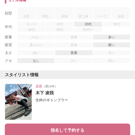
モデル情報
顔型
丸型
卵型
四角
逆三角
ベース
面長
キッズ
10代
20代
30代
年代
40代
50代
60代〜
髪量
少ない
普通
多い
髪質
柔らかい
普通
硬い
太さ
細い
普通
太い
クセ
なし
少し
強い
スタイリスト情報
店長
（歴10年）
木下 凌我
生粋のギャンブラー
指名して予約する