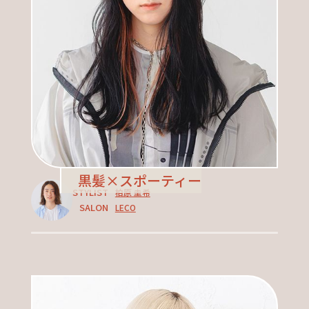
黒髪×スポーティー
STYLIST
柏原 圭希
SALON
LECO