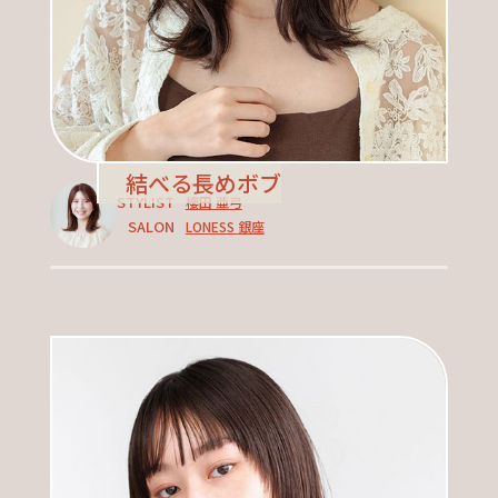
結べる長めボブ
STYLIST
櫻田 亜弓
SALON
LONESS 銀座