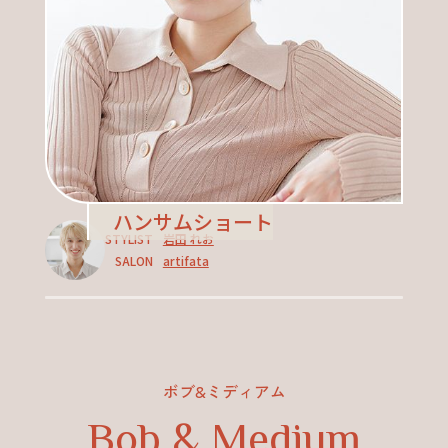
ハンサムショート
STYLIST
岩田 れお
SALON
artifata
ボブ&ミディアム
Bob & Medium