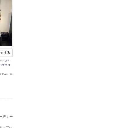
ークする
ードスキ
バズクロ
P Good P
ューティー
トップへ