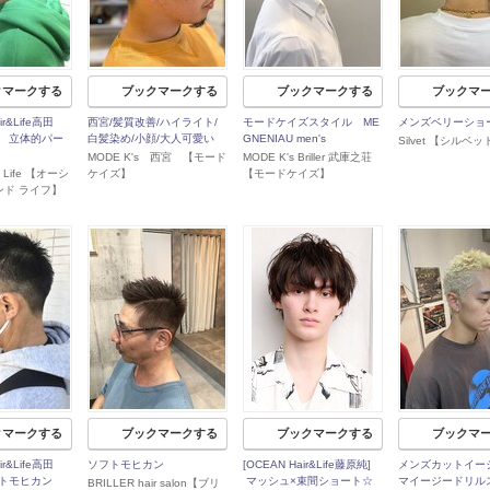
クマークする
ブックマークする
ブックマークする
ブックマ
r&Life高田
西宮/髪質改善/ハイライト/
モードケイズスタイル ME
メンズベリーショ
 立体的パー
白髪染め/小顔/大人可愛い
GNENIAU men's
Silvet 【シルベッ
MODE K's 西宮 【モード
MODE K's Briller 武庫之荘
 & Life 【オーシ
ケイズ】
【モードケイズ】
ンド ライフ】
クマークする
ブックマークする
ブックマークする
ブックマ
r&Life高田
ソフトモヒカン
[OCEAN Hair&Life藤原純]
メンズカットイー
トモヒカン
マッシュ×束間ショート☆
マイージードリル
BRILLER hair salon【ブリ