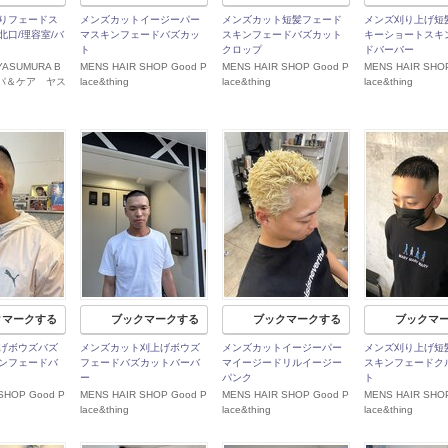
りフェードス
メンズカットイージーパー
メンズカット短髪フェード
メンズ刈り上げ短
北口/理容室/バ
マスキンフェードバズカッ
スキンフェードバズカット
キーショートスキ
ト
クロップ
ドバーバー
YASUMURA B
MENS HAIR SHOP Good P
MENS HAIR SHOP Good P
MENS HAIR SHO
スパ＆ケア ヤス
lace&thing
lace&thing
lace&thing
クマークする
ブックマークする
ブックマークする
ブックマ
げボウズバズ
メンズカット刈上げボウズ
メンズカットイージーパー
メンズ刈り上げ短
ンフェードバ
フェードバズカットバーバ
マイージードリルイージー
スキンフェードク
ー
パンク
ト
SHOP Good P
MENS HAIR SHOP Good P
MENS HAIR SHOP Good P
MENS HAIR SHO
lace&thing
lace&thing
lace&thing