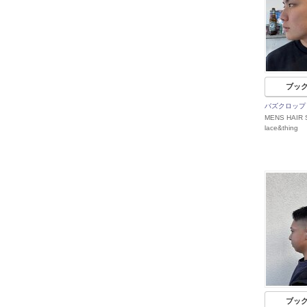
ブッ
バズクロップ
MENS HAIR 
lace&thing
ブッ