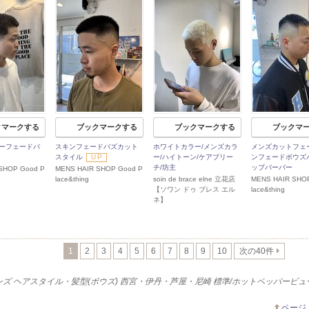
クマークする
ブックマークする
ブックマークする
ブックマ
ーフェードバ
スキンフェードバズカット
ホワイトカラー/メンズカラ
メンズカットフェ
スタイル
UP
ー/ハイトーン/ケアブリー
ンフェードボウズ
チ/坊主
ップバーバー
SHOP Good P
MENS HAIR SHOP Good P
lace&thing
soin de brace elne 立花店
MENS HAIR SHO
【ソワン ドゥ ブレス エル
lace&thing
ネ】
1
2
3
4
5
6
7
8
9
10
次の40件
ンズ ヘアスタイル・髪型(ボウズ) 西宮・伊丹・芦屋・尼崎 標準/ホットペッパービ
ページ