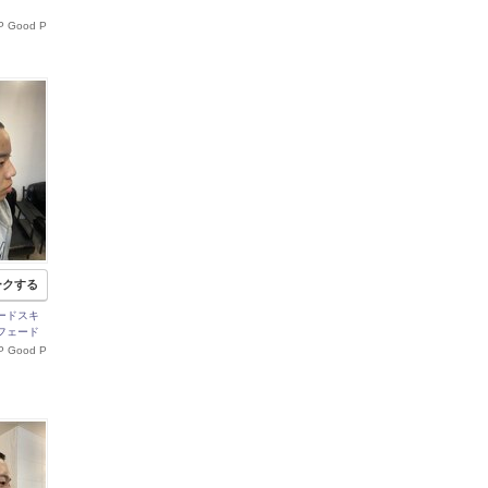
P Good P
ークする
ードスキ
フェード
P Good P