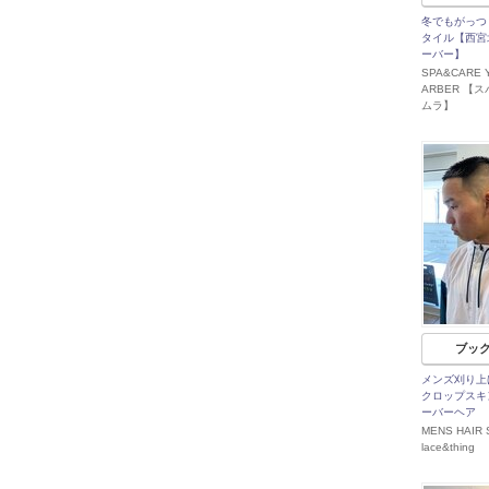
冬でもがっつ
タイル【西宮
ーバー】
SPA&CARE 
ARBER 【
ムラ】
ブッ
メンズ刈り上
クロップスキ
ーバーヘア
MENS HAIR 
lace&thing