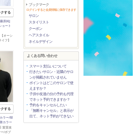
ブックマーク
ログインすると会員情報に保存できます
ークする
サロン
fe藤原純]
スタイリスト
ショート
クーポン
ヘアスタイル
ife 【オーシ
 ライフ】
ネイルデザイン
よくある問い合わせ
スマート支払いについて
行きたいサロン・近隣のサロ
ンが掲載されていません
ポイントはどこのサロンで使
えますか？
子供や友達の分の予約も代理
でネット予約できますか？
予約をキャンセルしたい
ークする
「無断キャンセル」と表示が
出て、ネット予約ができない
カラー/韓
改善カラー
荘 髪質改
ヤー/ボブ