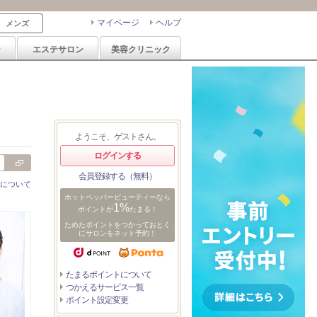
マイページ
ヘルプ
メンズ
ン
エステサロン
美容クリニック
ようこそ、ゲストさん。
ログインする
会員登録する（無料）
について
ホットペッパービューティーなら
1%
ポイントが
たまる！
ためたポイントをつかっておとく
にサロンをネット予約！
たまるポイントについて
つかえるサービス一覧
ポイント設定変更