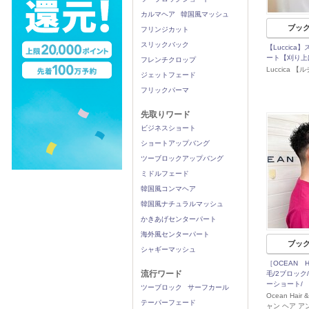
カルマヘア
韓国風マッシュ
ブッ
フリンジカット
スリックバック
【Luccic
ート【刈り上
フレンチクロップ
Luccica 【
ジェットフェード
フリックパーマ
先取りワード
ビジネスショート
ショートアップバング
ツーブロックアップバング
ミドルフェード
韓国風コンマヘア
韓国風ナチュラルマッシュ
かきあげセンターパート
海外風センターパート
ブッ
シャギーマッシュ
［OCEAN Ha
流行ワード
毛/2ブロック
ーショート/
ツーブロック
サーフカール
Ocean Hair
テーパーフェード
ャン ヘア ア