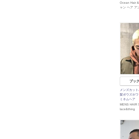
Ocean Hair
ャン ヘア ア
ブッ
メンズカット
髪ボウズホワ
ミネムヘア
MENS HAIR 
lace&thing