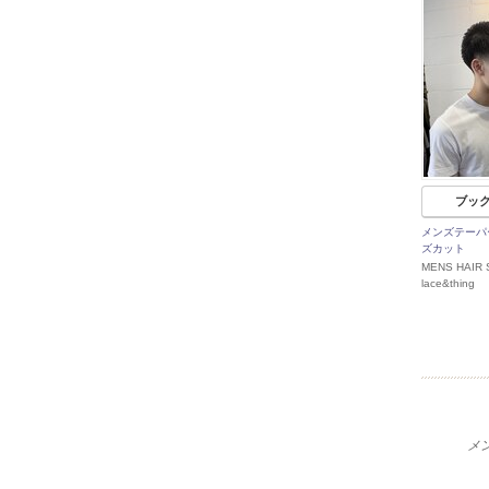
ブッ
メンズテーパ
ズカット
MENS HAIR 
lace&thing
メ