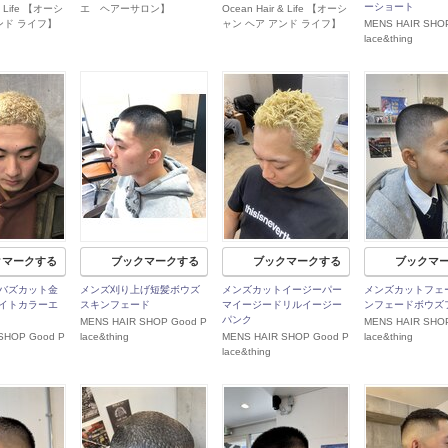
ーショート
 & Life 【オーシ
エ ヘアーサロン】
Ocean Hair & Life 【オーシ
ンド ライフ】
ャン ヘア アンド ライフ】
MENS HAIR SHO
lace&thing
クマークする
ブックマークする
ブックマークする
ブックマ
バズカット金
メンズ刈り上げ短髪ボウズ
メンズカットイージーパー
メンズカットフェ
イトカラーエ
スキンフェード
マイージードリルイージー
ンフェードボウズ
パンク
MENS HAIR SHOP Good P
MENS HAIR SHO
SHOP Good P
lace&thing
MENS HAIR SHOP Good P
lace&thing
lace&thing