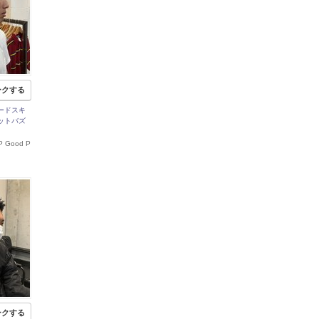
ークする
ードスキ
ットバズ
P Good P
ークする