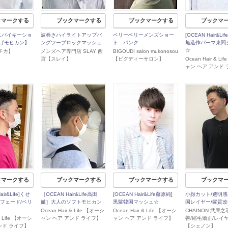
クマークする
ブックマークする
ブックマークする
ブックマ
a】スパイキーショ
波巻きハイライトアップバ
ベリーベリーメンズショー
[OCEAN Hair&Li
げモヒカン】
ングツーブロックマッシュ
ト パンク
無造作パーマ束間
☆
ルチカ】
メンズヘア専門店 SLAY 西
BIGOUDI salon mukonosou
宮【スレイ】
【ビグディーサロン】
Ocean Hair & L
ャン ヘア アンド
クマークする
ブックマークする
ブックマークする
ブックマ
ir&Life]くせ
［OCEAN Hair&Life高田
[OCEAN Hair&Life藤原純]
小顔カット/透明感
/フェード/ベリ
徹］大人のソフトモヒカン
黒髪韓国マッシュ☆
国レイヤー/髪質
Ocean Hair & Life 【オーシ
Ocean Hair & Life 【オーシ
CHAINON 武庫之
 & Life 【オーシ
ャン ヘア アンド ライフ】
ャン ヘア アンド ライフ】
善/縮毛矯正/レイ
ンド ライフ】
【シェノン】