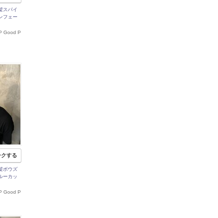
髪スパイ
ンフェー
P Good P
ークする
髪ボウズ
ルーカッ
P Good P