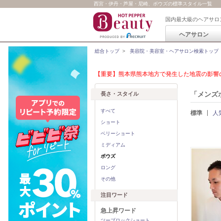
西宮・伊丹・芦屋・尼崎、ボウズの標準スタイル一覧
国内最大級のヘアサロ
ヘアサロン
総合トップ
>
美容院・美容室・ヘアサロン検索トップ
【重要】熊本県熊本地方で発生した地震の影響の
「メンズ
長さ・スタイル
すべて
標準
人
ショート
ベリーショート
ミディアム
ボウズ
ロング
その他
注目ワード
急上昇ワード
ツーブロックショート