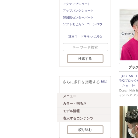
アクティブショート
アップバングショート
韓国風センターパート
ソフトモヒカン
コーンロウ
注目ワードをもっと見る
ブッ
［OCEAN Ha
毛/2ブロック
さらに条件を指定する
解除
ーショート/
Ocean Hair
ャン ヘア ア
メニュー
カラー・明るさ
モデル情報
表示するコンテンツ