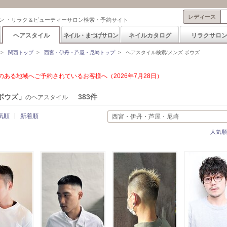
レディース
ン ・リラク＆ビューティーサロン検索・予約サイト
ヘアスタイル
ネイル・まつげサロン
ネイルカタログ
リラクサロ
>
関西トップ
>
西宮・伊丹・芦屋・尼崎トップ
>
ヘアスタイル検索/メンズ ボウズ
ある地域へご予約されているお客様へ（2026年7月28日）
ボウズ」
383件
のヘアスタイル
気順
新着順
西宮・伊丹・芦屋・尼崎
人気順