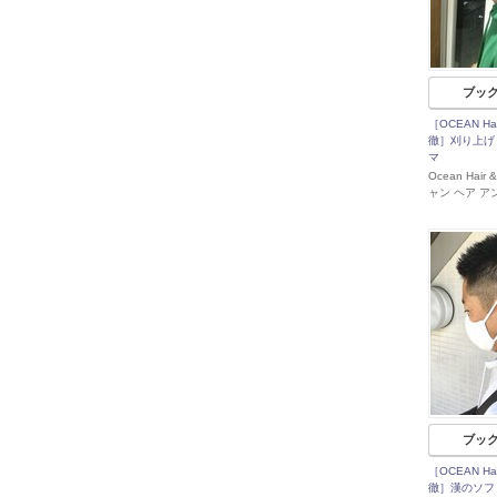
ブッ
［OCEAN Hai
徹］刈り上げ
マ
Ocean Hair
ャン ヘア ア
ブッ
［OCEAN Hai
徹］漢のソフ