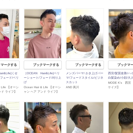
クマークする
ブックマークする
ブックマークする
ブックマ
ir&Life]くせ
［OCEAN Hair&Life]ベリ
メンズパーマ/ かき上げパー
西宮/髪質改善/ハ
/フェード/ベリ
ーショート/フェード/刈り上
マ/フェードスタイル/ビジネ
白髪染め/小顔/大
げ
スカット
MODE K's 西
 & Life 【オーシ
Ocean Hair & Life 【オーシ
AND 夙川
ケイズ】
ンド ライフ】
ャン ヘア アンド ライフ】