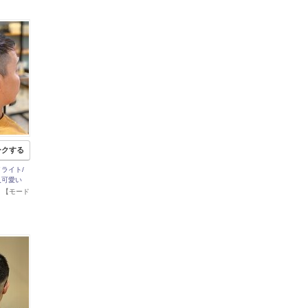
ークする
イライト/
人可愛い
宮 【モード