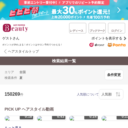
レディース
ブックマーク
ログイン
ゲストさん
ポイントを表示する
ポイントが1%たまる！ポイントはサロン予約でつかえる！
ヘアスタイルトップ
検索結果一覧
エリア
全国
条件変更
検索条件
夏
150269
件
人気順について
PICK UP ヘアスタイル動画
0:18
0:43
0:14
0:1