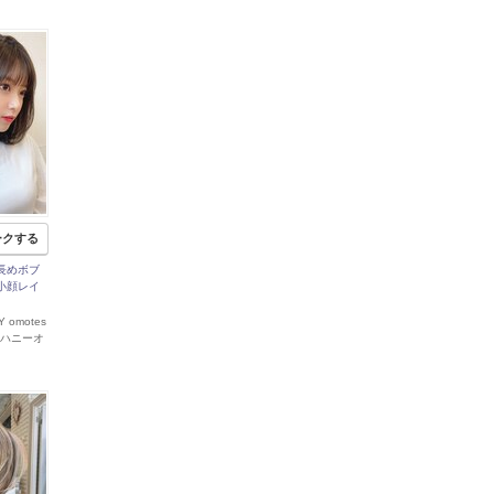
ークする
長めボブ
小顔レイ
 omotes
イハニーオ