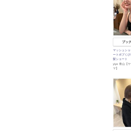
ブッ
マッシュショ
ートボブくび
髪ショート
yiye 青山【
マ】