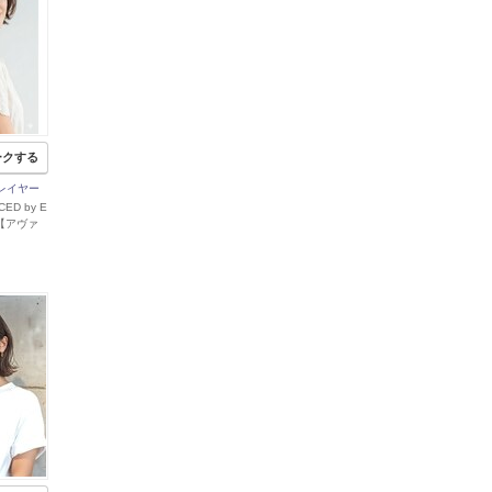
ークする
レイヤー
CED by E
 【アヴァ