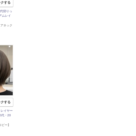
ークする
0代切りっ
アムレイ
【アネック
ークする
りレイヤー
0代・20
【ロビー】