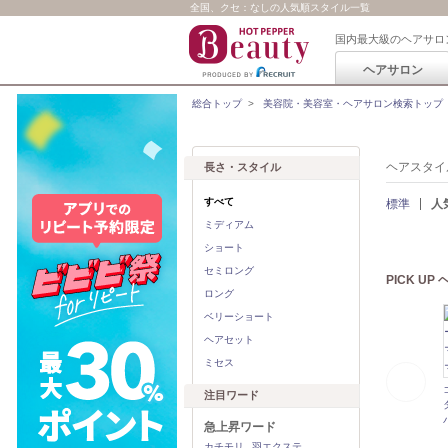
全国、クセ：なしの人気順スタイル一覧
国内最大級のヘアサロ
ヘアサロン
総合トップ
>
美容院・美容室・ヘアサロン検索トップ
ヘアスタイ
長さ・スタイル
すべて
標準
人
ミディアム
ショート
セミロング
PICK U
ロング
ベリーショート
ヘアセット
ミセス
注目ワード
急上昇ワード
カチモリ
羽エクステ