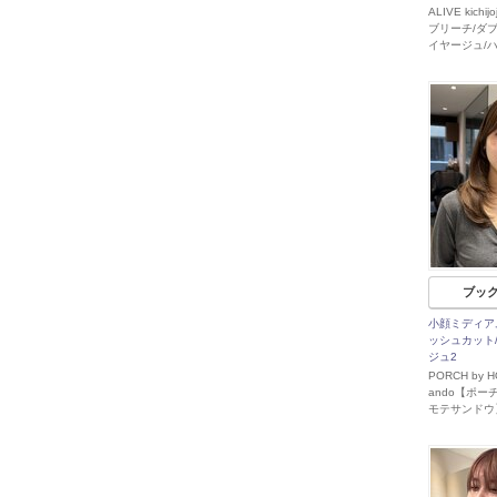
ALIVE kichi
ブリーチ/ダ
イヤージュ/
ブッ
小顔ミディア
ッシュカット
ジュ2
PORCH by H
ando【ポー
モテサンドウ