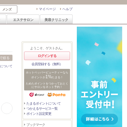
マイページ
ヘルプ
メンズ
ン
エステサロン
美容クリニック
ようこそ、ゲストさん。
ログインする
で絞る
会員登録する（無料）
について
ホットペッパービューティーなら
1%
ポイントが
たまる！
ためたポイントをつかっておとく
にサロンをネット予約！
0:15
0:59
0:14
0:07
たまるポイントについて
つかえるサービス一覧
ウルフパーマミディア
40代50代60代レイヤ
#ベリーショート#刈
ボブパーマミニボブパ
ポイント設定変更
ムパーマレイヤーパー
ーカット/髪質改善/白
り上げショート#ハイ
ーマミディアムパーマ
マくるくるパーマ
髪染め/シャギーカッ
トーンショート
ショートパーマパーマ
トg
ブックマーク