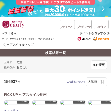
レディース
ブックマーク
ログイン
ゲストさん
ポイントを表示する
ポイントが1%たまる！ポイントはサロン予約でつかえる！
ヘアスタイルトップ
検索結果一覧
エリア
広島
条件変更
検索条件
指定なし
156937
件
人気順について
PICK UP ヘアスタイル動画
0:07
0:36
0:09
0:1