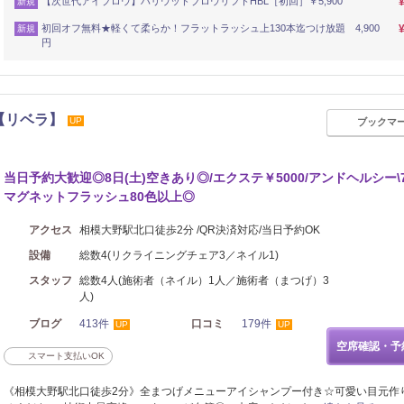
【次世代アイブロウ】ハリウッドブロウリフトHBL［初回］￥5,900
新規
初回オフ無料★軽くて柔らか！フラットラッシュ上130本迄つけ放題 4,900
新規
円
野【リベラ】
UP
ブックマ
当日予約大歓迎◎8日(土)空きあり◎/エクステ￥5000/アンドヘルシー\70
マグネットフラッシュ80色以上◎
アクセス
相模大野駅北口徒歩2分 /QR決済対応/当日予約OK
設備
総数4(リクライニングチェア3／ネイル1)
スタッフ
総数4人(施術者（ネイル）1人／施術者（まつげ）3
人)
ブログ
413件
口コミ
179件
UP
UP
空席確認・予
スマート支払いOK
《相模大野駅北口徒歩2分》全まつげメニューアイシャンプー付き☆可愛い目元作