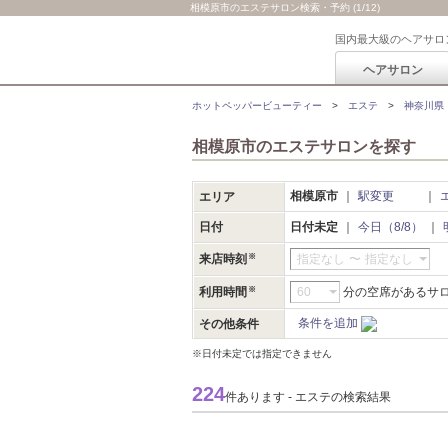
相模原市のエステサロン検索・予約 (1/12)
国内最大級のヘアサロ
ヘアサロン
ホットペッパービューティー
エステ
神奈川県
相模原市のエステサロンを探す
相模原市
駅変更
エリア
日付
日付未定
今日（8/8）
来店時刻
指定なし
〜
指定なし
利用時間
分の空席があるサ
条件を追加
その他条件
※日付未定では指定できません
224
件あります - エステの検索結果