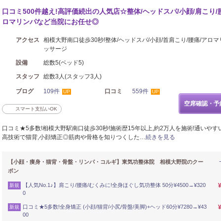
口コミ500件越え!高評価続出の人気店☆整体/ヘッドスパ/小顔/肩こり/
ロマリンパなど当院にお任せ◎
アクセス
相模大野南口徒歩30秒!整体/ヘッドスパ/小顔/首肩こり/腰痛/アロ
ッサージ
設備
総数5(ベッド5)
スタッフ
総数3人(スタッフ3人)
ブログ
109件
口コミ
559件
UP
UP
空席確認・予
スマート支払いOK
口コミ★5多数!相模大野駅南口徒歩30秒!施術歴15年以上,約2万人を施術!通いやす
高技術で猫背,小顔矯正◎筋肉や骨格を知りつくした…
続きを見る
【小顔・痩身・猫背・骨盤・リンパ・コルギ】東気功整体院 相模大野院のクー
ポン
【人気No.1♪】肩こり/腰痛/むくみに!全身ほぐし気功整体 50分¥4500→¥320
新規
0
口コミ★5多数!全身矯正 (小顔/猫背/小尻/骨盤/美脚)+ヘッド60分¥7280→¥43
新規
00