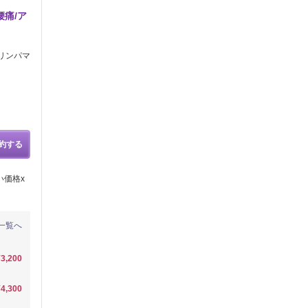
腰痛/ア
マリンパマ
約する
い価格x
一覧へ
¥3,200
¥4,300