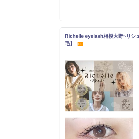
Richelle eyelash相模大
毛】
UP
まつげ・メイク
エステ