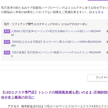
毛穴洗浄小顔たるみケア顔脱毛ハーブピーリングはココルアナに全てお任せ下さい
の肌悩みに本気の結果出し☆かつてない効果をご実感出来ます♪ハ…
続きを見る
毛穴・リフトアップ専門 エステティックサロン ココルアナのクーポン
人気NO.1毛穴洗浄×ピーリング×毛穴引き締めマシーン×小顔リンパ90分¥44
新規
00
【40代以上大人女子限定】生コラーゲン導入×小顔リンパ×EMS×美白90分¥4
新規
400
【毛穴改善】毛穴洗浄×ピーリング×美肌マシーン×デコルテリンパ90分¥440
新規
0
ブックマ
【LEDエクステ専門店】トレンドの韓国風束感も思いのまま♪圧倒的技
自分史上最高の目元に
アクセス
橋本駅徒歩5分[まつ毛カール/マツエク/カラーエクステ/LEDエクステ