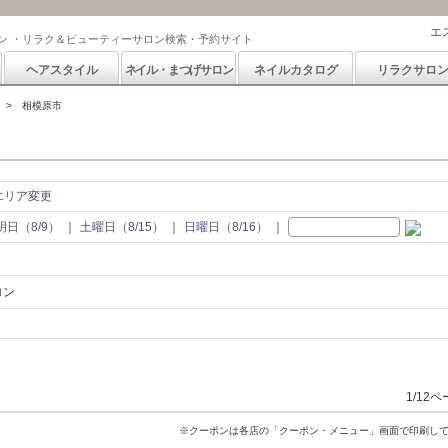
エ
ン ・リラク＆ビューティーサロン検索・予約サイト
ヘアスタイル
ネイル・まつげサロン
ネイルカタログ
リラクサロ
相模原市
エリア変更
明日（8/9）
土曜日（8/15）
日曜日（8/16）
ロン
1/12
※クーポンは各店の「クーポン・メニュー」画面で印刷し