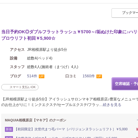
ブックマ
当日予約OK◎ダブルフラットラッシュ￥5700～/垢ぬけた印象に♪ハ
ブロウリフト初回￥5,900☆
アクセス
JR相模原駅より徒歩5分
設備
総数4(ベッド4)
スタッフ
総数4人(施術者（まつげ）4人)
ブログ
514件
口コミ
1560件
UP
UP
空席確認・予
スマート支払いOK
【JR相模原駅より徒歩5分】アイラッシュサロンマキア相模原店♪豊富なメニュー
のお仕上がりに！ミンクエクステ/セーブルエクステ/フラッ…
続きを見る
MAQUIA相模原店【マキア】のクーポン
【初回限定】次世代まつ毛パーマ［パリジェンヌラッシュリフト］￥5,000
新規