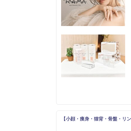
【小顔・痩身・猫背・骨盤・リ
リラク
整体・カイロ
エステ