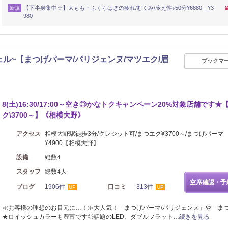
【下半身集中☆】太もも・ふくらはぎの疲れ/むくみ/冷え性♪50分¥6880→¥3
新規
980
野~リシェル~【まつげパーマ/パリジェンヌ/マツエク/眉
ブックマ
8(土)16:30/17:00～空き◎かなトクキャンペーン20%対象店舗です★
ク\3700～】《相模大野》
アクセス
相模大野駅徒歩3分/クレジット可/まつエク¥3700～/まつげパーマ
¥4900【相模大野】
設備
総数4
スタッフ
総数4人
空席確認・予
ブログ
1906件
口コミ
313件
UP
UP
≪お客様の理想のお目元に…！≫大人気！「まつげパーマ/パリジェンヌ」や「ま
★ロイッシュカラーも豊富です◎話題のLED、ダブルフラット…
続きを見る