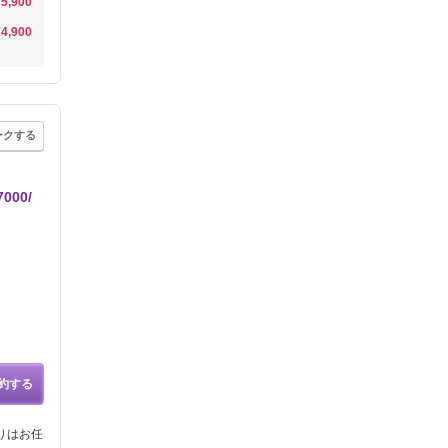
¥5,900
¥4,900
ークする
00/
約する
りはお任