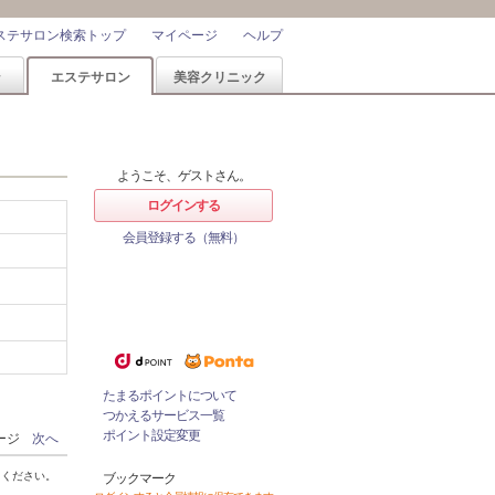
ステサロン検索トップ
マイページ
ヘルプ
ン
エステサロン
美容クリニック
ようこそ、ゲストさん。
ログインする
会員登録する（無料）
ホットペッパービューティーなら
1%
ポイントが
たまる！
ためたポイントをつかっておとく
にサロンをネット予約！
たまるポイントについて
つかえるサービス一覧
ポイント設定変更
ページ
次へ
てください。
ブックマーク