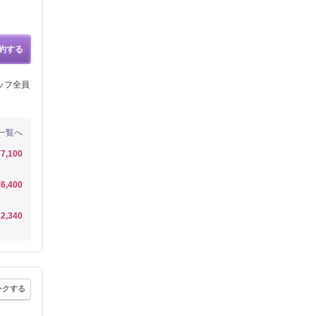
約する
ッフ全員
一覧へ
¥7,100
¥6,400
2,340
ークする