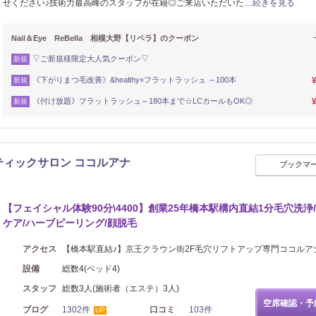
せください♪技術力最高峰のスタッフが在籍◎ご来店いただいた…
続きを見る
Nail＆Eye ReBella 相模大野【リベラ】のクーポン
▽ご新規様限定大人気クーポン▽
新規
《下がりまつ毛改善》&healthy×フラットラッシュ ～100本
新規
《付け放題》フラットラッシュ～180本まで☆LCカールもOK◎
新規
ティックサロン ココルアナ
ブックマ
【フェイシャル体験90分\4400】創業25年橋本駅構内直結1分毛穴洗浄
ケア/ハーブピーリング/顔脱毛
アクセス
【橋本駅直結♪】京王クラウン街2F毛穴リフトアップ専門ココルア
設備
総数4(ベッド4)
スタッフ
総数3人(施術者（エステ）3人)
空席確認・予
ブログ
1302件
口コミ
103件
UP