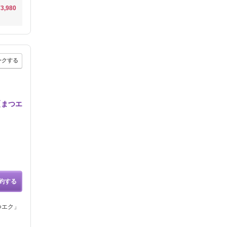
¥3,980
ークする
【まつエ
約する
つエク」