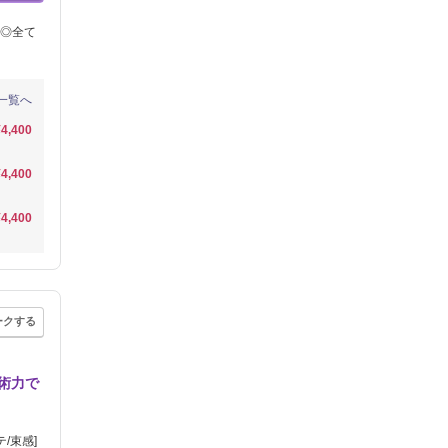
◎全て
一覧へ
¥4,400
¥4,400
¥4,400
ークする
術力で
/束感]