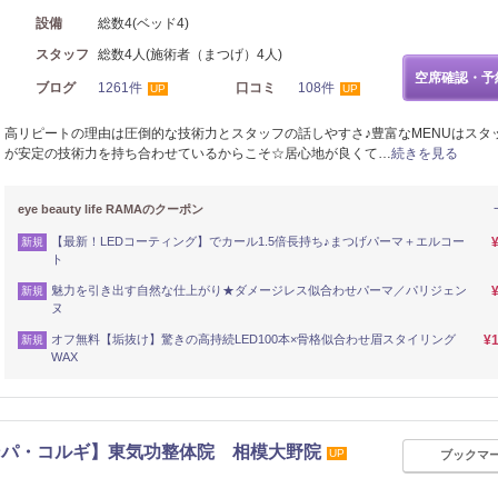
設備
総数4(ベッド4)
スタッフ
総数4人(施術者（まつげ）4人)
空席確認・予
ブログ
1261件
口コミ
108件
UP
UP
高リピートの理由は圧倒的な技術力とスタッフの話しやすさ♪豊富なMENUはスタ
が安定の技術力を持ち合わせているからこそ☆居心地が良くて…
続きを見る
eye beauty life RAMAのクーポン
【最新！LEDコーティング】でカール1.5倍長持ち♪まつげパーマ＋エルコー
新規
ト
魅力を引き出す自然な仕上がり★ダメージレス似合わせパーマ／パリジェン
新規
ヌ
オフ無料【垢抜け】驚きの高持続LED100本×骨格似合わせ眉スタイリング
¥1
新規
WAX
ンパ・コルギ】東気功整体院 相模大野院
UP
ブックマ
リフレッシュ