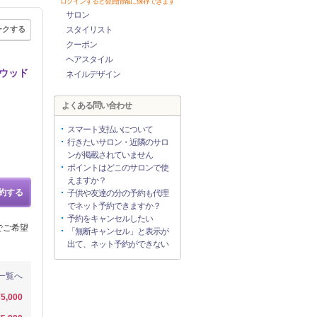
ログインすると会員情報に保存できます
サロン
ークする
スタイリスト
クーポン
ヘアスタイル
リウッド
ネイルデザイン
よくある問い合わせ
スマート支払いについて
行きたいサロン・近隣のサロ
ンが掲載されていません
ポイントはどこのサロンで使
えますか？
約する
子供や友達の分の予約も代理
でネット予約できますか？
予約をキャンセルしたい
でご希望
「無断キャンセル」と表示が
出て、ネット予約ができない
一覧へ
¥5,000